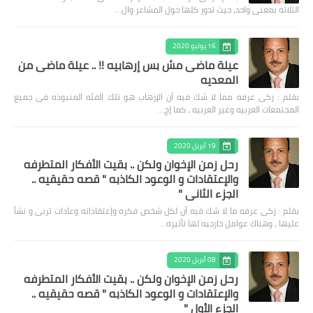
الثلاثه بمعنى واحد، حيث تدور كلها حول المشاعر وال…
16 يوليو 2020
عيلة ماضى مش بس إرهابيه !! .. عيلة ماضى من
المعديه
بقلم : زكى عرفه مما لا شك فيه أن الإرهاب هو تلك الفئه المنبوذه فى جميع
المجتمعات العربيه وغير العربيه ، كما إج…
19 أبريل 2020
رحل زمن الإخوان ولكن .. بقيت الأفكار المتطرفه
والإعتقادات و الوعود الكاذبه " قصه حقيقيه ..
الجزء الثاني "
بقلم : زكى عرفه ‎ما لا شك فيه أن لكل شخص فكره وإعتقاداته وعادات تربى و نشأ
عليها ، وهناك عوامل خارجيه لها تأثيره…
08 أبريل 2020
رحل زمن الإخوان ولكن .. بقيت الأفكار المتطرفه
والإعتقادات و الوعود الكاذبه " قصه حقيقيه ..
الجزء الأول "