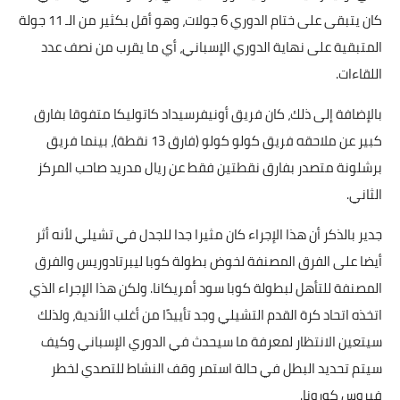
كان يتبقى على ختام الدوري 6 جولات، وهو أقل بكثير من الـ 11 جولة
المتبقية على نهاية الدوري الإسباني، أي ما يقرب من نصف عدد
اللقاءات.
بالإضافة إلى ذلك، كان فريق أونيفرسيداد كاتوليكا متفوقا بفارق
كبير عن ملاحقه فريق كولو كولو (فارق 13 نقطة)، بينما فريق
برشلونة متصدر بفارق نقطتين فقط عن ريال مدريد صاحب المركز
الثاني.
جدير بالذكر أن هذا الإجراء كان مثيرا جدا للجدل في تشيلي لأنه أثر
أيضا على الفرق المصنفة لخوض بطولة كوبا ليبرتادوريس والفرق
المصنفة للتأهل لبطولة كوبا سود أمريكانا. ولكن هذا الإجراء الذي
اتخذه اتحاد كرة القدم التشيلي وجد تأييدًا من أغلب الأندية، ولذلك
سيتعين الانتظار لمعرفة ما سيحدث في الدوري الإسباني وكيف
سيتم تحديد البطل في حالة استمر وقف النشاط للتصدي لخطر
فيروس كورونا.