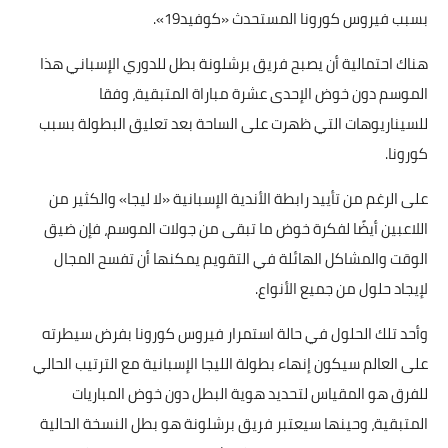
بسبب فيروس كورونا المستحدث «كوفيد19».
أخبار الرياضة
هناك احتمالية أن يصبح فريق برشلونة بطل للدوري الإسباني هذا
أخبار الفن
الموسم دون خوض الإحدى عشرة مباراة المتبقية، وفقا
للسيناريوهات التي ظهرت على الساحة بعد تعليق البطولة بسبب
صحة
كورونا.
البوابة التعليمية
على الرغم من تأييد رابطة الأندية الإسبانية «لا ليجا» والكثير من
المزيد
اللاعبين أيضًا لفكرة خوض ما تبقى من جولات الموسم، فإن ضيق
الوقت والمشاكل الهائلة في التقويم يمكنها أن تفسح المجال
اقتصاد
لإيجاد حلول من جميع الأنواع.
المرأة والطفل
وأحد تلك الحلول في حالة استمرار فيروس كورونا بفرض سيطرته
حكاية صورة
على العالم سيكون إنهاء بطولة الليجا الإسبانية مع الترتيب الحالي
للفرق هو المقياس لتحديد هوية البطل دون خوض المباريات
ثقافة
المتبقية، وحينها سيعتبر فريق برشلونة هو بطل النسخة الحالية