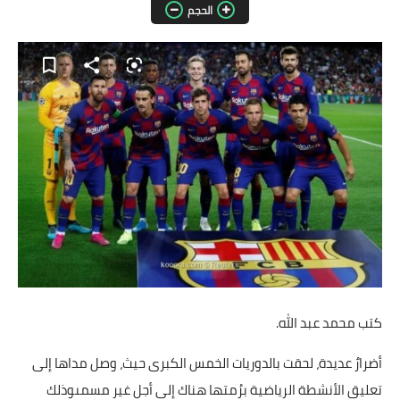
الحجم
مقالات واراء
محافظات
القاهرة
القليوبية
الجيزة
الاسكندرية
الدقهلية
سوهاج
كتب محمد عبد الله.
أسيوط
أضرارٌ عديدة، لحقت بالدوريات الخمس الكبرى حيث، وصل مداها إلى
تعليق الأنشطة الرياضية برُمتها هناك إلى أجل غير مسمىوذلك
شمال سيناء