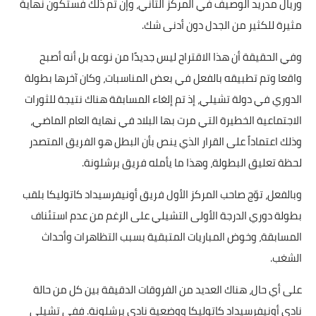
وريال مدريد الوصيف في المركز الثاني، وإن تم ذلك فستكون نهاية
بداية tv
مثيرة للكثير من الجدل دون أدنى شك.
حوادث
وفي الحقيقة أن هذا الاقتراح ليس جديدًا من نوعه بل أنه أصبح
واقعا وتم تطبيقه بالفعل في بعض المناسبات، وكان آخرها بطولة
الدوري في دولة تشيلي، إذ تم إلغاء المسابقة هناك نتيجة للثورات
الاجتماعية الخطيرة التي مرت بها البلاد في نهاية العام الماضي،
وذلك اعتماداً على القرار الذي ينص بأن البطل هو الفريق المتصدر
لحظة تعليق البطولة، وهذا ما يأمله فريق برشلونة.
وبالفعل، توّج صاحب المركز الأول فريق أونيفرسيداد كاتوليكا بلقب
بطولة دوري الدرجة الأولى التشيلي على الرغم من عدم استئناف
المسابقة، وخوض المباريات المتبقية بسبب التظاهرات وأحداث
الشغب.
على أي حال، هناك العديد من الفروقات الدقيقة بين كل من حالة
نادي أونيفرسيداد كاتوليكا ووضعية نادي برشلونة. ففي تشيلي