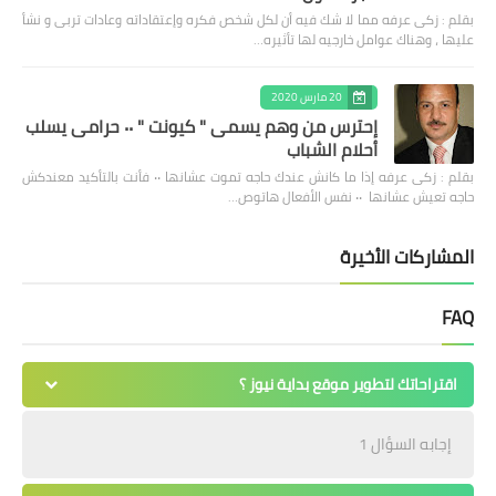
بقلم : زكى عرفه مما لا شك فيه أن لكل شخص فكره وإعتقاداته وعادات تربى و نشأ
عليها ، وهناك عوامل خارجيه لها تأثيره…
20 مارس 2020
إحترس من وهم يسمى " كيونت " ٠٠ حرامى يسلب
أحلام الشباب
بقلم : زكى عرفه ‎إذا ما كانش عندك حاجه تموت عشانها ٠٠ فأنت بالتأكيد معندكش
حاجه تعيش عشانها ٠٠ نفس الأفعال هاتوص…
المشاركات الأخيرة
FAQ
اقتراحاتك لتطوير موقع بداية نيوز ؟
إجابه السؤال 1