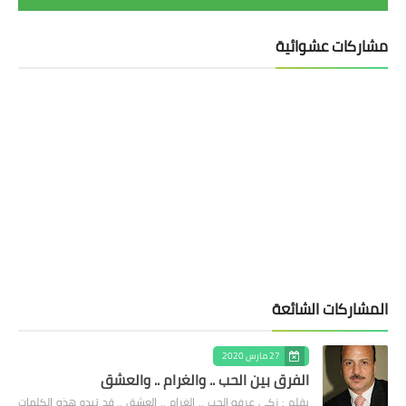
مشاركات عشوائية
المشاركات الشائعة
27 مارس 2020
الفرق بين الحب .. والغرام .. والعشق
بقلم : زكى عرفه الحب .. الغرام .. العشق .. قد تبدو هذه الكلمات