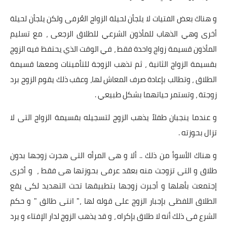
بداية tv
و هناك بعض الفتيات لا يلجأن لحيلة الزواج العُرفى ولكن يلجأن لحيلة
حوادث
أخرى وهي الذهاب للمأذون الشرعي للطلاق الرجعى ، مع تسليم
المأذون قسيمة زواج واحدة فقط ، في الوقت الذي يحتفظ فيه الزوج
بقسيمة الزواج الثانية ، ثم تذهب الزوجة للتأمينات ومعها قسيمة
الطلاق ، وتطالب بإعادة صرف المعاش لها، وعقب ذلك يقوم الزوج برد
زوجتة ، وتستمر حياتهما بشكل طبيعي .
و عندما ينجبان طفلاً يذهب الزوج لتسجيله بقسيمة الزواج التى لا
تزال بحوزته .
و هناك الأسوأ من ذلك .. ألا و هى المرأه التى هجرت زوجها بدون
طلاق و التى تزوجت منه بعقد عرفى بحوزتها هى فقط ، و أخرى
إجتمعت بأهلها و أجبرت زوجها بتطبيقها تحت التهديد لكى يقع
الطلاق اللفظى بإجبار الزوج على قوله لها ،" انتى طالق " و حكم
الشرع فى ذلك أنه لا طلاق بإكراه ، و قد يذهب الزوج لدار الإفتاء و يرد