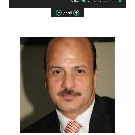
الصفحة الرئيسية
مقالات
مقالات واراء
الحجم
محافظات
القاهرة
القليوبية
الجيزة
الاسكندرية
الدقهلية
سوهاج
أسيوط
شمال سيناء