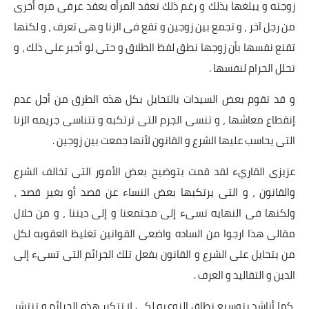
زوجته و يبلغها بذلك و رغم ذلك تعقد المرأه بعقد عرفى مره أخرى
من رجل آخر ، و تجمع بين زوجين و تقع فى الزنا و هى تعرف ، و لكنها
تقنع نفسها بأن زوجها نطق لفظ الطلاق و حتى لو أجبر على ذلك ، و
تحلل الحرام لنفسها .
و قد تقوم بعض السيدات بالتحايل بكل هذه الطرق من أجل عدم
إنقطاع معاشها ، و تنسى الجرم التى ترتكبه و تتناسى جريمه الزنا
التى يحاسب عليها الشرع و القانون لأنها جمعت بين زوجين .
عزيزى القاريء لقد قمت بتوضيح بعض الأمور التى تخالف الشرع
والقانون ، و التى يرتكبها بعض النساء عن قصد أو بغير قصد ،
ولكنها فى النهايه تسىء إلى مجتمعنا و إلى ديننا ، و من خلال
مقالى هذا ارجوا من الساده واضعى القوانين تغليظ العقوبه لكل
من يتحايل على الشرع و القانون بفعل تلك الجرائم التى تسىء إلى
الدين و التقاليد و العرف .
كما أناشد بتوسيع نطاق النوعيه لكى لا تتكرر هذه الجرائم و تنتشر