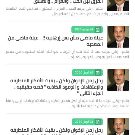
الفرق بين الحب .. والغرام .. والعشق
بقلم : زكى عرفه الحب .. الغرام .. العشق .. قد تبدو هذه الكلمات
الثلاثه بمعنى واحد، حيث تدور كلها حول المشاعر وال…
16 يوليو 2020
عيلة ماضى مش بس إرهابيه !! .. عيلة ماضى من
المعديه
بقلم : زكى عرفه مما لا شك فيه أن الإرهاب هو تلك الفئه المنبوذه فى جميع
المجتمعات العربيه وغير العربيه ، كما إج…
19 أبريل 2020
رحل زمن الإخوان ولكن .. بقيت الأفكار المتطرفه
والإعتقادات و الوعود الكاذبه " قصه حقيقيه ..
الجزء الثاني "
بقلم : زكى عرفه ‎ما لا شك فيه أن لكل شخص فكره وإعتقاداته وعادات تربى و نشأ
عليها ، وهناك عوامل خارجيه لها تأثيره…
08 أبريل 2020
رحل زمن الإخوان ولكن .. بقيت الأفكار المتطرفه