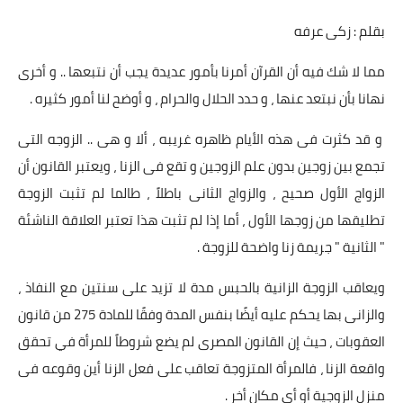
بقلم : زكى عرفه
أخبار الرياضة
مما لا شك فيه أن القرآن أمرنا بأمور عديدة يجب أن نتبعها .. و أخرى
أخبار الفن
نهانا بأن نبتعد عنها ، و حدد الحلال والحرام ، و أوضح لنا أمور كثيره .
صحة
و قد كثرت فى هذه الأيام ظاهره غريبه ، ألا و هى .. الزوجه التى
البوابة التعليمية
تجمع بين زوجين بدون علم الزوجين و تقع فى الزنا ، ويعتبر القانون أن
الزواج الأول صحيح ، والزواج الثانى باطلاً ، طالما لم تثبت الزوجة
المزيد
تطليقها من زوجها الأول ، أما إذا لم تثبت هذا تعتبر العلاقة الناشئة
اقتصاد
" الثانية " جريمة زنا واضحة للزوجة .
المرأة والطفل
ويعاقب الزوجة الزانية بالحبس مدة لا تزيد على سنتين مع النفاذ ،
والزانى بها يحكم عليه أيضًا بنفس المدة وفقًا للمادة 275 من قانون
حكاية صورة
العقوبات ، حيث إن القانون المصرى لم يضع شروطاً للمرأة في تحقق
ثقافة
واقعة الزنا ، فالمرأة المتزوجة تعاقب على فعل الزنا أين وقوعه فى
منزل الزوجية أو أي مكان أخر .