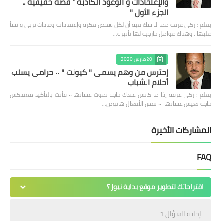
والإعتقادات و الوعود الكاذبه " قصه حقيقيه ..
الجزء الأول "
بقلم : زكى عرفه مما لا شك فيه أن لكل شخص فكره وإعتقاداته وعادات تربى و نشأ
عليها ، وهناك عوامل خارجيه لها تأثيره…
20 مارس 2020
إحترس من وهم يسمى " كيونت " ٠٠ حرامى يسلب
أحلام الشباب
بقلم : زكى عرفه ‎إذا ما كانش عندك حاجه تموت عشانها ٠٠ فأنت بالتأكيد معندكش
حاجه تعيش عشانها ٠٠ نفس الأفعال هاتوص…
المشاركات الأخيرة
FAQ
اقتراحاتك لتطوير موقع بداية نيوز ؟
إجابه السؤال 1