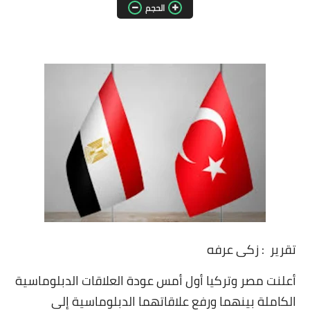
الحجم
مقالات واراء
محافظات
القاهرة
القليوبية
الجيزة
الاسكندرية
الدقهلية
سوهاج
تقرير : زكى عرفه
أسيوط
أعلنت مصر وتركيا أول أمس عودة العلاقات الدبلوماسية
الكاملة بينهما ورفع علاقاتهما الدبلوماسية إلى
شمال سيناء