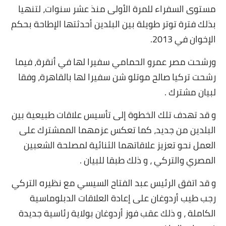
مستوى السفراء للمرة الأولى منذ عشر سنوات، لتنهيا
أخبار الرياضة
بذلك فترة توتر طويلة بين البلدين أحدثتها الإطاحة بحكم
الإخوان في 2013.
أخبار الفن
ورشحت مصر عمرو الحمامي سفيرا لها في أنقرة، فيما
صحة
رشحت تركيا صالح موتلو شن سفيرا لها بالقاهرة، وفقا
البوابة التعليمية
لبيان مشترك .
المزيد
و قد تهدف تلك الخطوة إلى تأسيس علاقات طبيعية بين
البلدين من جديد، كما تعكس عزمهما الممشترك على
اقتصاد
العمل نحو تعزيز علاقاتهما الثنائية لمصلحة الشعبين
المصري والتركي ، و ذلك طبقا للبيان .
المرأة والطفل
و قد اتفق الرئيس عبد الفتاح السيسي مع نظيره التركي
حكاية صورة
رجب طيب أردوغان على إعادة العلاقات الدبلوماسية
ثقافة
الكاملة ، و ذلك عقب فوز أردوغان بولاية رئاسية جديدة