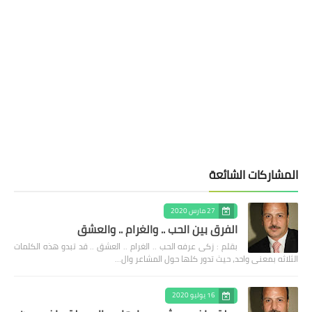
المشاركات الشائعة
27 مارس 2020
الفرق بين الحب .. والغرام .. والعشق
بقلم : زكى عرفه الحب .. الغرام .. العشق .. قد تبدو هذه الكلمات
الثلاثه بمعنى واحد، حيث تدور كلها حول المشاعر وال…
16 يوليو 2020