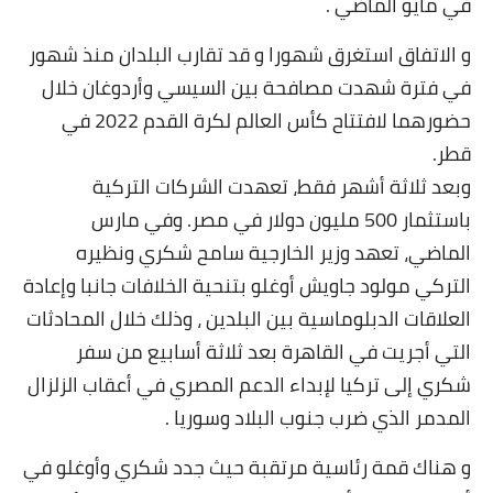
في مايو الماضي .
بداية tv
و الاتفاق استغرق شهورا و قد تقارب البلدان منذ شهور
حوادث
في فترة شهدت مصافحة بين السيسي وأردوغان خلال
حضورهما لافتتاح كأس العالم لكرة القدم 2022 في
قطر.
وبعد ثلاثة أشهر فقط، تعهدت الشركات التركية
باستثمار 500 مليون دولار في مصر. وفي مارس
الماضي، تعهد وزير الخارجية سامح شكري ونظيره
التركي مولود جاويش أوغلو بتنحية الخلافات جانبا وإعادة
العلاقات الدبلوماسية بين البلدين ، وذلك خلال المحادثات
التي أجريت في القاهرة بعد ثلاثة أسابيع من سفر
شكري إلى تركيا لإبداء الدعم المصري في أعقاب الزلزال
المدمر الذي ضرب جنوب البلاد وسوريا .
و هناك قمة رئاسية مرتقبة حيث جدد شكري وأوغلو في