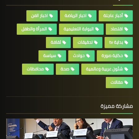
أخبار عاجلة
اخبار الرياضة
اخبار الفن
اقتصاد
البوابة التعليمية
المرأة والطفل
بداية tv
تحقيقات
ثقافة
حكاية صورة
حوادث
سياسة
شئون عربية وعالمية
صحة
محافظات
مقالات
مشاركة مميزة