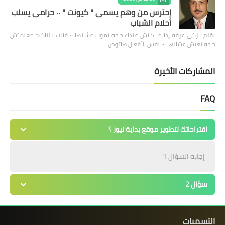
إحترس من وهم يسمى " كيونت " ٠٠ حرامى يسلب
أحلام الشباب
بقلم : زكى عرفه ‎إذا ما كانش عندك حاجه تموت عشانها ٠٠ فأنت بالتأكيد معندكش
حاجه تعيش عشانها ٠٠ نفس الأفعال هاتوص…
المشاركات الأخيرة
FAQ
اقتراحاتك لتطوير موقع بداية نيوز ؟
إجابه السؤال 1
سؤال 2
التسميات