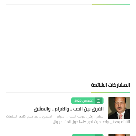
المشاركات الشائعة
27 مارس 2020
الفرق بين الحب .. والغرام .. والعشق
بقلم : زكى عرفه الحب .. الغرام .. العشق .. قد تبدو هذه الكلمات
الثلاثه بمعنى واحد، حيث تدور كلها حول المشاعر وال…