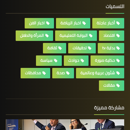
التسميات
أخبار عاجلة
اخبار الرياضة
اخبار الفن
اقتصاد
البوابة التعليمية
المرأة والطفل
بداية tv
تحقيقات
ثقافة
حكاية صورة
حوادث
سياسة
شئون عربية وعالمية
صحة
محافظات
مقالات
مشاركة مميزة