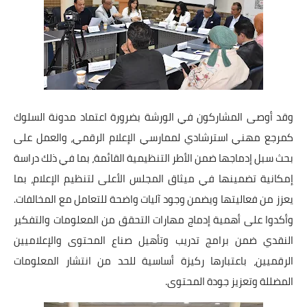
وقد أوصى المشاركون في الورشة بضرورة اعتماد مدونة السلوك
كمرجع مهني استرشادي لممارسي الإعلام الرقمي، والعمل على
بحث سبل إدماجها ضمن الأطر التنظيمية القائمة، بما في ذلك دراسة
إمكانية تضمينها في ميثاق المجلس الأعلى لتنظيم الإعلام، بما
يعزز من فعاليتها ويضمن وجود آليات واضحة للتعامل مع المخالفات.
وأكدوا على أهمية إدماج مهارات التحقق من المعلومات والتفكير
النقدي ضمن برامج تدريب وتأهيل صناع المحتوى والإعلاميين
الرقميين، باعتبارها ركيزة أساسية للحد من انتشار المعلومات
المضللة وتعزيز جودة المحتوى.