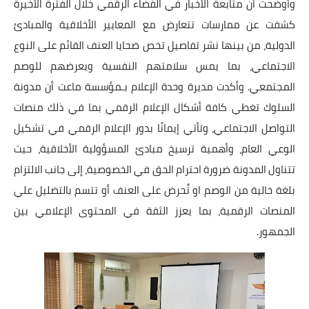
وأوضحت أن متابعة الأخبار في الفضاء الرقمي خلال الفترة الأخيرة
كشفت عن ممارسات تتعارض مع المعايير الأخلاقية والمبادئ
الدولية، من بينها نشر تفاصيل تخص ضحايا العنف القائم على النوع
الاجتماعي، بما يمس سلامتهم النفسية ويعرضهم للوصم
المجتمعي. وأكدت مديرة وحدة الإعلام بـمؤسسة ماعت أن مدونة
السلوك تغطي كافة أشكال الإعلام الرقمي بما في ذلك منصات
التواصل الاجتماعي، وتأتي إيمانًا بدور الإعلام الرقمي في تشكيل
الوعي العام، وأهمية ترسيخ مبادئ المسؤولية الأخلاقية، حيث
تتناول المدونة ضرورة احترام الحق في الخصوصية، إلى جانب الالتزام
بلغة خالية من الوصم او تٌحرض على العنف أو تتسم بالتضليل علي
المنصات الرقمية، بما يعزز الثقة في المحتوى الإعلامي بين
الجمهور.