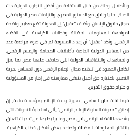
والأطفال، وذلك من خلال الاستفادة من أفضل التجارب الدولية ذات
الصلة، بما يتوافق مع الدستور المصري والتزامات مصر الدولية في
مجال حقوق الإنسان. وأضاف "عقيل" إن المدونة تضع معايير واضحة
لمواجهة المعلومات المضللة وخطابات الكراهية في الفضاء
الرقمي. وأكد "عقيل" أن إعداد المسودة تم في ضوء مراجعة عدد
من المعايير الدولية الخاصة بأخلاقيات الصحافة والإعلام الرقمي،
والمعاهدات والاتفاقيات الدولية التي صادقت عليها مصر، بما يعزز
تكامل الجهود في تنظيم مجال الإعلام الرقمي دون المساس بحرية
التعبير، باعتباره حق أصيل ينبغي ممارسته في إطار من المسؤولية
واحترام حقوق الآخرين.
فيما قالت مارينا سامي ، مديرة وحدة الإعلام بمؤسسة ماعت، إن
إطلاق " مدونة السلوك للإعلام الرقمي" يأتي استجابةً للتحولات التي
يشهدها الفضاء الرقمي في مصر، وما يرتبط بها من تحديات تتعلق
بانتشار المعلومات المضللة وتصاعد بعض أشكال خطاب الكراهية.