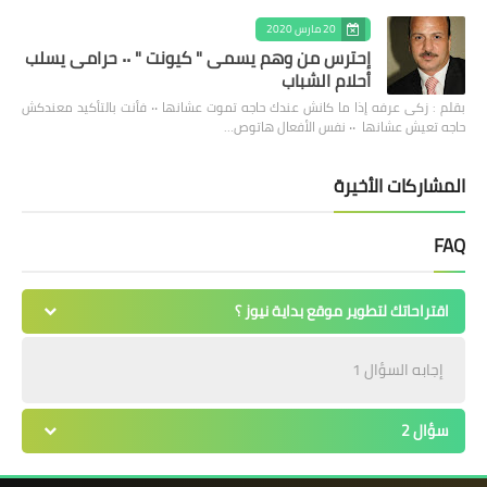
20 مارس 2020
إحترس من وهم يسمى " كيونت " ٠٠ حرامى يسلب
أحلام الشباب
بقلم : زكى عرفه ‎إذا ما كانش عندك حاجه تموت عشانها ٠٠ فأنت بالتأكيد معندكش
حاجه تعيش عشانها ٠٠ نفس الأفعال هاتوص…
المشاركات الأخيرة
FAQ
اقتراحاتك لتطوير موقع بداية نيوز ؟
إجابه السؤال 1
سؤال 2