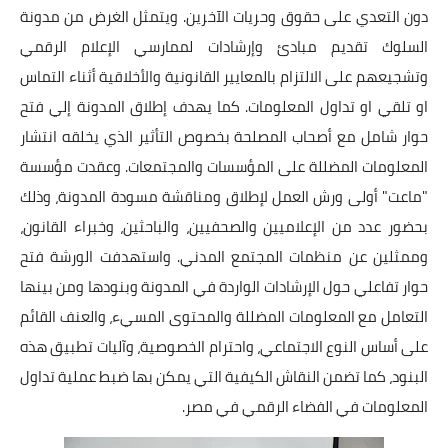
دون التعدي على حقوق وحريات الآخرين. ويتمثل الغرض من مدونة
أخبار الرياضة
السلوك تقديم مبادئ وإرشادات لممارسي الإعلام الرقمي
وتشجيعهم على الالتزام بالمعايير القانونية والأخلاقية أثناء التماس
أخبار الفن
او تلقي او تداول المعلومات. كما يهدف إطلاق المدونة إلي فتح
صحة
حوار شامل مع أصحاب المصلحة بخصوص التأثير الذي يخلقه انتشار
المعلومات المضللة على المؤسسات والمجتمعات. وعقدت مؤسسة
البوابة التعليمية
"ماعت" أولى ورش العمل لإطلاق ومناقشة مسودة المدونة، وذلك
المزيد
بحضور عدد من الإعلاميين والصحفيين، والباحثين، وخبراء القانون،
وممثلين عن منظمات المجتمع المدني. واستهدفت الورشة فتح
اقتصاد
حوار تفاعلي حول الإرشادات الواردة في المدونة وبنودها ومن بينها
المرأة والطفل
التعامل مع المعلومات المضللة والمحتوى المسيء، والعنف القائم
على أساس النوع الاجتماعي، واحترام الخصوصية، وآليات تطبيق هذه
حكاية صورة
البنود، كما تضمن النقاش الكيفية التي يمكن بها ضبط عملية تداول
المعلومات في الفضاء الرقمي في مصر.
ثقافة