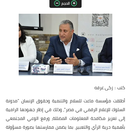
الحجم
مقالات واراء
محافظات
القاهرة
القليوبية
الجيزة
الاسكندرية
كتب : زكى عرفه
الدقهلية
أطلقت مؤسسة ماعت للسلام والتنمية وحقوق الإنسان "مدونة
سوهاج
السلوك للإعلام الرقمي في مصر"، وذلك في إطار جهودها الرامية
أسيوط
إلى تعزيز مكافحة المعلومات المضللة، ورفع الوعي المجتمعي
بأهمية حرية الرأي والتعبير، بما يضمن ممارستها بصورة مسؤولة
شمال سيناء