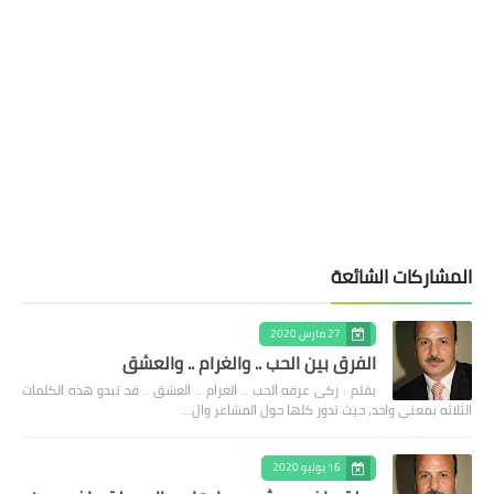
المشاركات الشائعة
27 مارس 2020
الفرق بين الحب .. والغرام .. والعشق
بقلم : زكى عرفه الحب .. الغرام .. العشق .. قد تبدو هذه الكلمات
الثلاثه بمعنى واحد، حيث تدور كلها حول المشاعر وال…
16 يوليو 2020