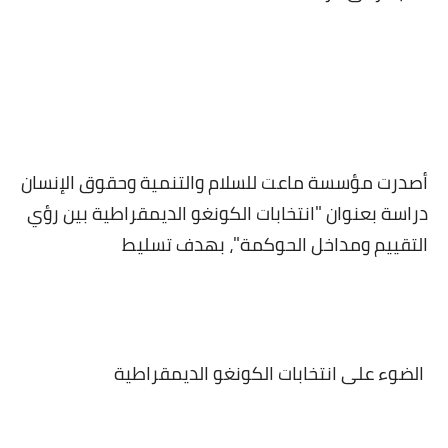
أخبار الرياضة
أخبار الفن
صحة
البوابة التعليمية
أصدرت مؤسسة ماعت للسلام والتنمية وحقوق الإنسان
دراسة بعنوان "انتخابات الكونغو الديمقراطية بين رؤي
المزيد
التقييم ومداخل الحوكمة"، بهدف تسليط
اقتصاد
المرأة والطفل
حكاية صورة
الضوء على انتخابات الكونغو الديمقراطية
ثقافة