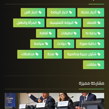
أخبار عاجلة
اخبار الرياضة
اخبار الفن
اقتصاد
البوابة التعليمية
المرأة والطفل
بداية tv
تحقيقات
ثقافة
حكاية صورة
حوادث
سياسة
شئون عربية وعالمية
صحة
محافظات
مقالات
مشاركة مميزة