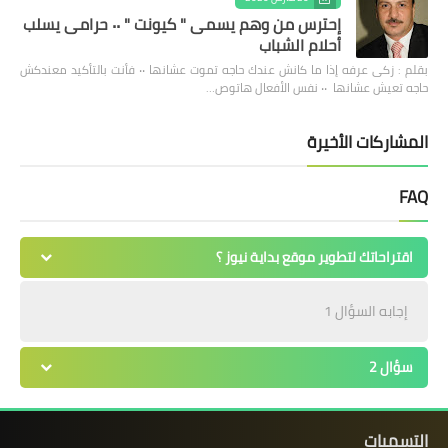
إحترس من وهم يسمى " كيونت " ٠٠ حرامى يسلب
أحلام الشباب
بقلم : زكى عرفه ‎إذا ما كانش عندك حاجه تموت عشانها ٠٠ فأنت بالتأكيد معندكش
حاجه تعيش عشانها ٠٠ نفس الأفعال هاتوص…
المشاركات الأخيرة
FAQ
اقتراحاتك لتطوير موقع بداية نيوز ؟
إجابه السؤال 1
سؤال 2
التسميات