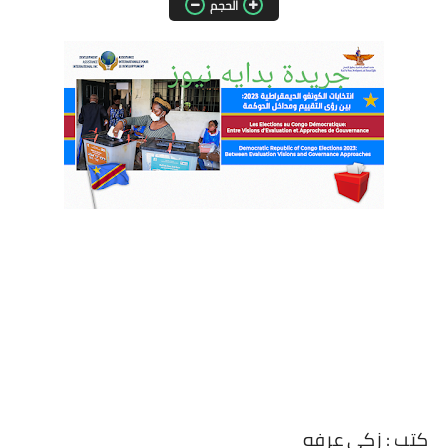
الحجم
مقالات واراء
محافظات
القاهرة
القليوبية
الجيزة
الاسكندرية
الدقهلية
سوهاج
أسيوط
كتب : زكى عرفه
شمال سيناء