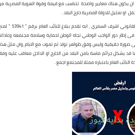
ها ان يكون هناك معايير واضحة تتناسب مع قيمة وقوة الهوية المصرية من
 او تمثيل للدولة المصرية خارج البلاد .
و فى تصريح خاص لجريدة " بدايه نيوز " أوضح المستشار القانوني اشرف السمري ، انه تقدم ببلاغ للنائب العام برق
 فى إطار دور الواجب الوطني تجاه الوطن لحماية وسلامة مجتمعه وعاداته
ا فى صورة حقيقية وليس وفق ظواهر تولد ثم تموت مع الايام ،وان مثل هذه
قد يشكل جرائم ماسة بامن البلاد من الخارج او الداخل معاقب عليه وفقا
نائب العام باعتباره ممثلا للمجتمع اجمع .