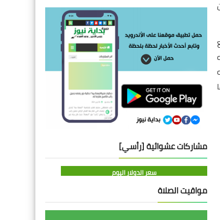
م " 53941 " لمنع
مشاركات عشوائية [رأسي]
سعر الدولار اليوم
مواقيت الصلاة