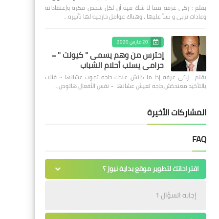
بقلم : زكى عرفه مما لا شك فيه أن لكل شخص فكره وإعتقاداته
وعادات تربى و نشأ عليها ، وهناك عوامل خارجيه لها تأثيره…
20 مارس 2020
إحترس من وهم يسمى " كيونت " ٠٠
حرامى يسلب أحلام الشباب
بقلم : زكى عرفه ‎إذا ما كانش عندك حاجه تموت عشانها ٠٠ فأنت
بالتأكيد معندكش حاجه تعيش عشانها ٠٠ نفس الأفعال هاتوص…
المشاركات الأخيرة
FAQ
اقتراحاتك لتطوير موقع بداية نيوز ؟
إجابه السؤال 1