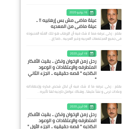
16 يوليو 2020
عيلة ماضى مش بس إرهابيه !! ..
عيلة ماضى من المعديه
بقلم : زكى عرفه مما لا شك فيه أن الإرهاب هو تلك الفئه المنبوذه
فى جميع المجتمعات العربيه وغير العربيه ، كما إج…
19 أبريل 2020
رحل زمن الإخوان ولكن .. بقيت الأفكار
المتطرفه والإعتقادات و الوعود
الكاذبه " قصه حقيقيه .. الجزء الثاني
"
بقلم : زكى عرفه ‎ما لا شك فيه أن لكل شخص فكره وإعتقاداته
وعادات تربى و نشأ عليها ، وهناك عوامل خارجيه لها تأثيره…
08 أبريل 2020
رحل زمن الإخوان ولكن .. بقيت الأفكار
المتطرفه والإعتقادات و الوعود
الكاذبه " قصه حقيقيه .. الجزء الأول "