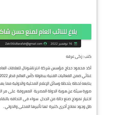
بلاغ للنائب العام لمنع حسن شاكوش
16 نوفمبر 2022
Zaki5648arafah@gmail.com
كتب : زكى عرفه
أكد محمود حجاج مؤسس شركة انترناشونال للعلاقات العام
يتابعه لحظة بلحظة وسائل الإعلام المحلية والدولية مما ي
صورة سيئة عن هوية الدولة المصرية المعروفة على مر التا
اختيار نموذج صنع حالة من الجدل سواء فى التحاقه بالنقا
ظل وجود نماذج أخرى كثيرة لها تأثيرها المحلى والدولي .