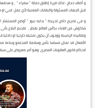
و أضاف حجاج : لذلك قررنا إطلاق حملة " سفراء " ، و هدف
قبل الجهات المسئولة والنقابات المعنية لأي عمل فني او حفل
شاكوش من الغناء بكأس العالم بقطر ، تقديم البلاغ يأتى
وتقاليده الرصينة ووجوب أن يكون تمثيله خارجيا او داخلي
الأفعال قد تمثل مساسا بأمن وسلامة المجتمع وبناءه مما 
لاحكام قانون العقوبات المصرى وهو أمر معروض على سيادة ال