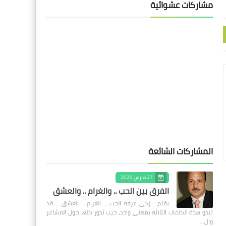
مشاركات عشوائية
المشاركات الشائعة
27 مارس 2020
الفرق بين الحب .. والغرام .. والعشق
بقلم : زكى عرفه الحب .. الغرام .. العشق .. قد
تبدو هذه الكلمات الثلاثه بمعنى واحد، حيث تدور كلها حول المشاعر
وال…