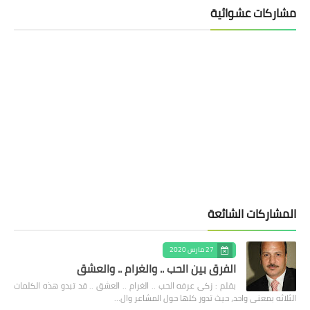
مشاركات عشوائية
المشاركات الشائعة
27 مارس 2020
الفرق بين الحب .. والغرام .. والعشق
بقلم : زكى عرفه الحب .. الغرام .. العشق .. قد تبدو هذه الكلمات
الثلاثه بمعنى واحد، حيث تدور كلها حول المشاعر وال…