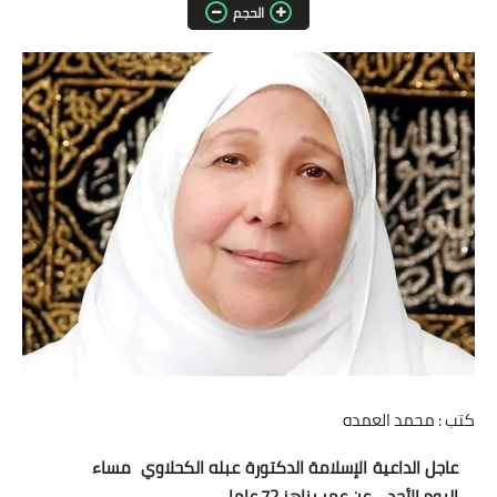
الحجم
مقالات واراء
محافظات
القاهرة
القليوبية
الجيزة
الاسكندرية
الدقهلية
سوهاج
كتب : محمد العمده
أسيوط
عاجل الداعية الإسلامة الدكتورة عبله الكحلاوي مساء
شمال سيناء
اليوم الأحد، عن عمر يناهز 72 عاما.