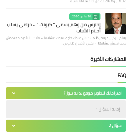
عليها ، وهناك عوامل خارجيه لها تأثيره…
20 مارس 2020
إحترس من وهم يسمى " كيونت " ٠٠ حرامى يسلب
أحلام الشباب
بقلم : زكى عرفه ‎إذا ما كانش عندك حاجه تموت عشانها ٠٠ فأنت بالتأكيد معندكش
حاجه تعيش عشانها ٠٠ نفس الأفعال هاتوص…
المشاركات الأخيرة
FAQ
اقتراحاتك لتطوير موقع بداية نيوز ؟
إجابه السؤال 1
سؤال 2