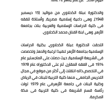
أخبار الرياضة
والدكتورة عبلة الكحلاوى من مواليد (15 ديسمبر
1948)، وهى داعية إسلامية مصرية، وأستاذة للفقه
أخبار الفن
فى كلية الدراسات الإسلامية والعربية بنات بجامعة
الأزهر، وهى ابنة الفنان محمد الكحلاوى.
صحة
البوابة التعليمية
التحقت الدكتورة عبلة الكحلاوى، بكلية الدراسات
الإسلامية بجامعة الأزهر تنفيذا لرغبة والدها، وتخصصت
المزيد
فى الشريعة الإسلامية، حيث حصلت على الماجستير عام
1974 فى الفقه المقارن، ثم على الدكتوراه عام 1978
اقتصاد
في التخصص ذاته انتقلت إلى أكثر من موقع في مجال
التدريس الجامعى، منها كلية التربية للبنات في الرياض
المرأة والطفل
وكلية البنات في جامعة الأزهرفي عام 1979 تولت
رئاسة قسم الشريعة فى كلية التربية فى مكة
حكاية صورة
المكرمة.
ثقافة