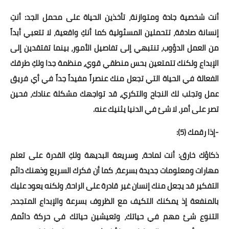
أنت شخصية جادة ومتوازنة، تأخذين الحياة على محمل الجد: أنتِ
إنسانة صادقة، تتحملين المسئولية كما أنكِ واقعية، لا تتعبي أبداً
من العمل الدؤوب، تنتبهي إلى تفاصيل الأمور، بينما تفتقدين إلى
الإبداع ولكنك تتمتعين بحس منطقي قوي، منظمة جدا ولكِ طرقك
الفعالة في الحياة التي تجعل منك عنصراً مفيداً جداً في أي فريق
عمل وتجلب لك النجاح والتكري، قد تواجهك مشكلة عنادك، فحين
تصر على أمر، لا شئ في الدنيا يثنيك عنه.
-إذا رقمك (5):
ذكاؤك خارق: أنت لماحة، وسريعة البديهة ولكِ القدرة على تعلم
مهارات ومعلومات جديدة بسرعة، كما أن فكرك السريع وذهنك دائم
التفكير قد يجعل منك إنسان غير قادرة على الراحة، ولكنه يعود عليك
بالمنفعة إذ يمكنك التكيف مع الظروف بسرعة والإبداع المتجدد،
التنوع شئ مهم في حياتك، وتعيشين حياتك في حركة دائمة،