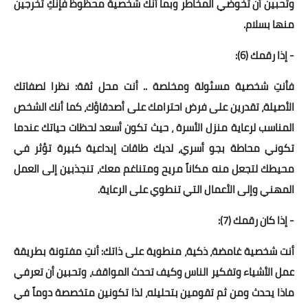
وتحبين أن تخوضي المخاطر وبما أنك شخصية محظوظ فإنكِ تخرجين
منها بسلام.
- إذا رقمك (6):
فأنتِ شخصية مسئولة ومخلصة .. أنت محل ثقة: نظرا لصفاتك
الأصيلة، تقدرين على فرض احترامك على أصدقاؤك، كما أنك الشخص
المناسب لرعاية منزل الأسرة ، حيث تكون أسعد لحظات حياتك عندما
تكوني محاطة بجو أسري، لديك طاقات إبداعية كبيرة تؤثر في
محيطك لتجعل منه مكاناً مريح ومتناغم معك، تنجذبين إلى العمل
المهني وإلى الأعمال التي تنطوي على الرعاية.
- إذا كان رقمك (7):
أنت شخصية غامضة، ذكية، منطوية على ذاتك: أنتِ مفتونة بطريقة
عمل الأشياء وتفكير الناس وكيف تحدث المواقف، وتحبين أن تعرفي
ماذا يحدث ومن ثم تقومين بتحليله، لذا تكونين متخصصة دوماً في