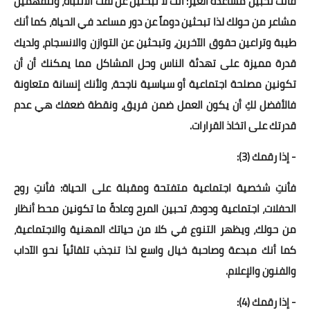
فأنت تحبين مساعدة الغير: أنت لا تبحثين عن لفت الانتباه، وتتفهمين
مشاعر من حولك لذا تبحثين دوماً عن دور مساعد في الحياة، كما أنك
طيبة وتراعين حقوق الآخرين، وتبحثين عن التوازن والانسجام، ولديك
قدرة مميزة على تهدئة الناس وحل المشاكل مما يمكنك أن أن
تكونين مصلحة اجتماعية أو سياسية ناجحة، ولأنك إنسانة متعاونة
فالأفضل لكِ أن يكون العمل ضمن فريق، ونقطة ضعفك هي عدم
قدرتك على اتخاذ القرارات.
- إذا رقمك (3):
فأنتِ شخصية اجتماعية متفتحة ومقبلة على الحياة: فأنتِ روح
الحفلات، اجتماعية ودودة، تحبين المرح وعادةً ما تكونين محط أنظار
من حولك، ويظهر التنوع في كلا من حياتك المهنية والاجتماعية،
كما أنك مبدعة وصاحبة خيال واسع لذا تنجذب تلقائياً نحو الآداب
والفنون والإعلام.
- إذا رقمك (4):