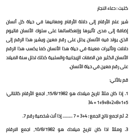
كتبت : دعاء النجار
أخبار الرياضة
شير علم الأرقام إلى دلالة الأرقام ومعانيها في حياة كل أنسان
أخبار الفن
إضافة إلى مدى تأثيرها وإنعكاساتها على سلوك الأنسان فاليوم
صحة
الذي يولد فيه الأنسان يدلل على رقم معين ويشير هذا الرقم إلى
دلالات وتأثيرات معينة في حياة هذا الأنسان كما يكسب هذا الرقم
البوابة التعليمية
الأنسان الكثير من الصفات الإيجابية والسلبية كذلك تدلل سنة الميلاد
على رقم معين في حياة الأنسان.
المزيد
قم بالأتي:
اقتصاد
1. إذا كان مثلاً تاريخ ميلادك هو 15/8/1982، اجمع الأرقام كالتالي:
المرأة والطفل
5+1+8+2+8+9+1 = 34
حكاية صورة
2. ثم اجمع ناتج الجمع : 4+3 = 7 ……… إذا أنت شخصية رقم 7.
ثقافة
3. ومثلاً اذا كان تاريخ ميلادك هو 10/8/1982، اجمع الارقام