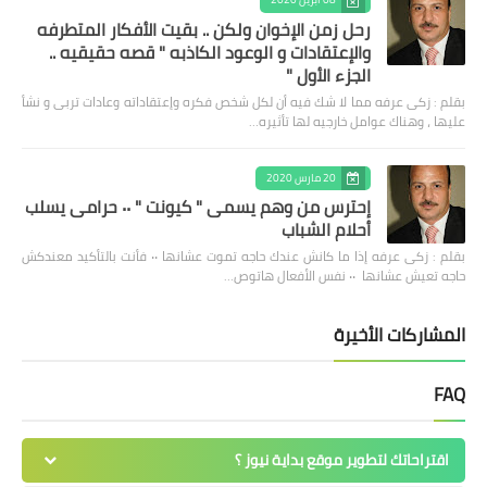
رحل زمن الإخوان ولكن .. بقيت الأفكار المتطرفه
والإعتقادات و الوعود الكاذبه " قصه حقيقيه ..
الجزء الأول "
بقلم : زكى عرفه مما لا شك فيه أن لكل شخص فكره وإعتقاداته وعادات تربى و نشأ
عليها ، وهناك عوامل خارجيه لها تأثيره…
20 مارس 2020
إحترس من وهم يسمى " كيونت " ٠٠ حرامى يسلب
أحلام الشباب
بقلم : زكى عرفه ‎إذا ما كانش عندك حاجه تموت عشانها ٠٠ فأنت بالتأكيد معندكش
حاجه تعيش عشانها ٠٠ نفس الأفعال هاتوص…
المشاركات الأخيرة
FAQ
اقتراحاتك لتطوير موقع بداية نيوز ؟