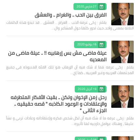
27 مارس 2020
الفرق بين الحب .. والغرام .. والعشق
بقلم : زكى عرفه الحب .. الغرام .. العشق .. قد تبدو هذه الكلمات
الثلاثه بمعنى واحد، حيث تدور كلها حول المشاعر وال…
16 يوليو 2020
عيلة ماضى مش بس إرهابيه !! .. عيلة ماضى من
المعديه
بقلم : زكى عرفه مما لا شك فيه أن الإرهاب هو تلك الفئه المنبوذه فى جميع
المجتمعات العربيه وغير العربيه ، كما إج…
19 أبريل 2020
رحل زمن الإخوان ولكن .. بقيت الأفكار المتطرفه
والإعتقادات و الوعود الكاذبه " قصه حقيقيه ..
الجزء الثاني "
بقلم : زكى عرفه ‎ما لا شك فيه أن لكل شخص فكره وإعتقاداته وعادات تربى و نشأ
عليها ، وهناك عوامل خارجيه لها تأثيره…
08 أبريل 2020