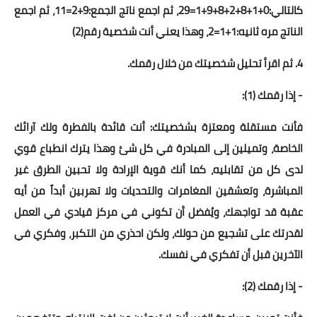
بداية tv
كالتالي:0+1+8+2+8+9+1=29، ثم اجمع ناتج الجمع:9+2=11، ثم اجمع
الناتج مره ثانيه:1+1=2، وهذا يعني أنت شخصية رقم(2)
حوادث
4. ثم اقرأ تحليل شخصيتك من خلال رقمك.
- إذا رقمك (1):
فأنت مستقلة ومعتزة بشخصيتك: أنت قائدة بالفطرة ولك آرائك
الخاصة، وتميلين إلى المبادرة في كل شئ وهذا يترك انطباع قوي
لدى كل من تقابليه، كما أنك قوية الإرادة ولا تحبين الطرق غير
المباشرة، وتعشقين المغامرات والتحديات ولا تهربين أبداً من أيه
عقبة قد تواجهك، ويُفضل أن تكوني في مركز قيادي في العمل
لقدرتك على تشجيع من حولك، ولكن احذري من التكبر، وفكري في
الآخرين قبل أن تفكري في نفسك.
- إذا رقمك (2):