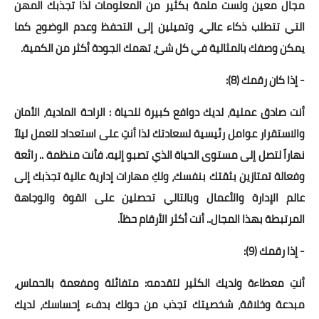
مجال معين ولست ملمة بكثير من المعلومات لذا تجذبك المهن
التي تتطلب ذكاء عالي، وتميلين إلى التحفظ وعدم الوضوح كما
يمكن وصفك بالمثالية في كل شئ، تهمك الجودة أكثر من الكمية.
- إذا كان رقمك (8):
أنت صادق عملية، لديك دوافع كبيرة للحياة : الراحة المادية، الأمان
والاستقرار عوامل رئيسية لسعادتك لذا أنتِ على استعداد للعمل ليلاً
نهاراً لتصل إلى مستوى الحياة الذي تصبو إليه. فأنت منظمة .. رائعة
وفعالة تمتازين بثقتك بنفسك، ولكِ مهارات إدارية عالية تجذبك إلى
عالم الإدارة والأعمال وبالتالي تحصلين على القوة والوجاهة
المرتبطة بهذا المجال.. أنت أكثر الأرقام حظاً.
- إذا رقمك (9):
أنتِ معطاءة ولديك الكثير لتقدمه: متفائلة ومفعمة بالحماس،
مبدعة وخلاقة، شخصيتك تجذب من حولك بدفء إحساسك، لديك