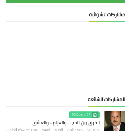
مشاركات عشوائية
المشاركات الشائعة
27 مارس 2020
الفرق بين الحب .. والغرام .. والعشق
بقلم : زكى عرفه الحب .. الغرام .. العشق .. قد تبدو هذه الكلمات