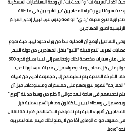
حيث أكد لـ"لعربية.نت" و"الحدث.نت"، أن وحدة الاستخبارات العسكرية
رصدت سوقا لبيع وشراء المهاجرين غير الشرعيين في منطقة
أخبار الرياضة
صحراوية تتبع مدينة "إدري" الواقعة جنوب غرب ليبيا، إحدى المراكز
أخبار الفن
الرئيسية لعبور المهاجرين
صحة
وفي التفاصيل أوضح أن العملية تبدأ من وراء حدود ليبيا، حيث تقوم
عصابات تهريب تتبع قبيلة "التبو" بنقل المهاجرين من دولة النيجر
البوابة التعليمية
على متن سيارات مخصصة لذلك وإدخالهم إلى ليبيا بمبلغ قدره 500
المزيد
دولار على كل مهاجر، وعند وصولهم إلى مدينة سبها وبالتحديد
مقر الشركة الهندية يتم تسليمهم إلى مجموعة أخرى من قبيلة
اقتصاد
"المقارحة" لتقوم بتوزيعهم على معسكرات ومستودعات، قبل أن
المرأة والطفل
يتم تجميعهم في ساحة تبعد حوالي 6 كلم من وسط مدينة "إدري"
وبيعهم إلى وسطاء ليبيين يتكفلون بعد شرائهم بعملية فرز
حكاية صورة
للمهاجرين، أقوياء البنية يتم تحويلهم لاستغلالهم كمرتزقة للقتال
ثقافة
في صفوف قوات الوفاق، أمّا من لا يصلح لذلك فيتم نقله لتهريبه
نحو أوروبا.