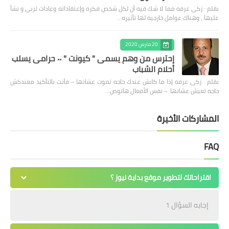
بقلم : زكى عرفه مما لا شك فيه أن لكل شخص فكره وإعتقاداته وعادات تربى و نشأ
عليها ، وهناك عوامل خارجيه لها تأثيره…
20 مارس 2020
إحترس من وهم يسمى " كيونت " ٠٠ حرامى يسلب
أحلام الشباب
بقلم : زكى عرفه ‎إذا ما كانش عندك حاجه تموت عشانها ٠٠ فأنت بالتأكيد معندكش
حاجه تعيش عشانها ٠٠ نفس الأفعال هاتوص…
المشاركات الأخيرة
FAQ
اقتراحاتك لتطوير موقع بداية نيوز ؟
إجابه السؤال 1