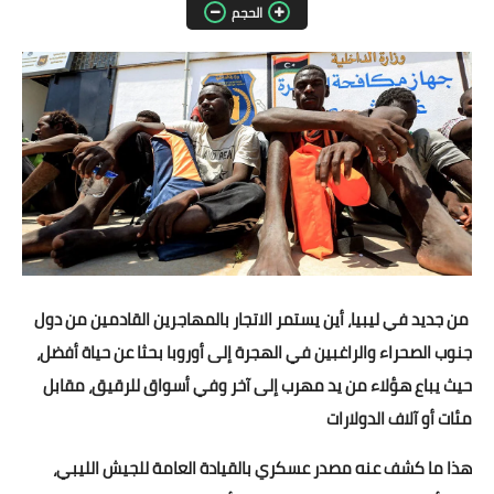
الحجم
مقالات واراء
محافظات
القاهرة
القليوبية
الجيزة
الاسكندرية
من جديد في ليبيا، أين يستمر الاتجار بالمهاجرين القادمين من دول
الدقهلية
جنوب الصحراء والراغبين في الهجرة إلى أوروبا بحثا عن حياة أفضل،
حيث يباع هؤلاء من يد مهرب إلى آخر وفي أسواق للرقيق، مقابل
سوهاج
مئات أو آلاف الدولارات
أسيوط
هذا ما كشف عنه مصدر عسكري بالقيادة العامة للجيش الليبي،
شمال سيناء