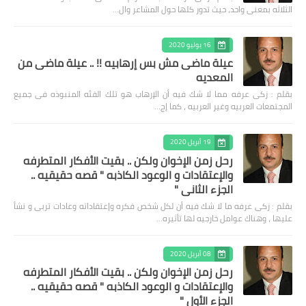
الثلاثه بمعنى واحد، حيث تدور كلها حول المشاعر وال…
16 يوليو 2020
عيلة ماضى مش بس إرهابيه !! .. عيلة ماضى من
المعديه
بقلم : زكى عرفه مما لا شك فيه أن الإرهاب هو تلك الفئه المنبوذه فى جميع
المجتمعات العربيه وغير العربيه ، كما إج…
19 أبريل 2020
رحل زمن الإخوان ولكن .. بقيت الأفكار المتطرفه
والإعتقادات و الوعود الكاذبه " قصه حقيقيه ..
الجزء الثاني "
بقلم : زكى عرفه ‎ما لا شك فيه أن لكل شخص فكره وإعتقاداته وعادات تربى و نشأ
عليها ، وهناك عوامل خارجيه لها تأثيره…
08 أبريل 2020
رحل زمن الإخوان ولكن .. بقيت الأفكار المتطرفه
والإعتقادات و الوعود الكاذبه " قصه حقيقيه ..
الجزء الأول "