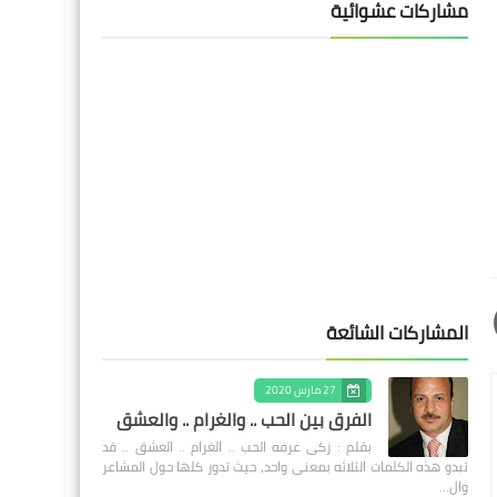
مشاركات عشوائية
المشاركات الشائعة
27 مارس 2020
الفرق بين الحب .. والغرام .. والعشق
بقلم : زكى عرفه الحب .. الغرام .. العشق .. قد
تبدو هذه الكلمات الثلاثه بمعنى واحد، حيث تدور كلها حول المشاعر
وال…