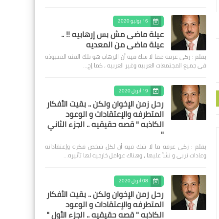
16 يوليو 2020
عيلة ماضى مش بس إرهابيه !! ..
عيلة ماضى من المعديه
بقلم : زكى عرفه مما لا شك فيه أن الإرهاب هو تلك الفئه المنبوذه
فى جميع المجتمعات العربيه وغير العربيه ، كما إج…
19 أبريل 2020
رحل زمن الإخوان ولكن .. بقيت الأفكار
المتطرفه والإعتقادات و الوعود
الكاذبه " قصه حقيقيه .. الجزء الثاني
"
بقلم : زكى عرفه ‎ما لا شك فيه أن لكل شخص فكره وإعتقاداته
وعادات تربى و نشأ عليها ، وهناك عوامل خارجيه لها تأثيره…
08 أبريل 2020
رحل زمن الإخوان ولكن .. بقيت الأفكار
المتطرفه والإعتقادات و الوعود
الكاذبه " قصه حقيقيه .. الجزء الأول "