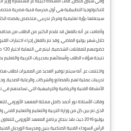
وفي سياق متصل، قالت الأستاذة حبيبة عز مستشارة وزير الت
للتكنولوجيا التطبيقية هي أول مدرسة فنية مصرية متخصصة
سيجعلها بؤرة تعليمية ومركز تدريبي متخصص يقصده الكثي
وأضافت عز، أنه بالفعل قد تقدم الكثير من الطلاب من محافظ
خلال شهر يوليو الماضي، وقد تم بالفعل إجراء اختبارات القبو
خضو
نتيجة هؤلاء الطلاب وأسمائهم بمديريات التربية والتعليم بم
واختتمت عز، أنه سيتم توفير العديد من المميزات لطلاب ه
تدريبات عملية لهم بالمصانع والشركات، والرعاية الصحية، و
الأنشطة الفنية والرياضية والترفيهية التي تساعدهم في تط
وقالت الأستاذة نور أحمد كامل ممثلة المعهد الأوروبي للتع
الذي تم بين كل من وزارة التربية والتعليم والتعليم الفني 
يوليو 2016 حيث نفذ بنجاح برنامج المعهد الأوروبي 
الرأس السوداء الفنية الصناعية بنين ومدرسة الورديان الفنية 