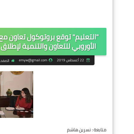
"التعليم" توقع بروتوكول تعاون مع 
الأوروبي للتعاون والتنمية لإطلاق
22 أغسطس 2019
emyw@gmail.com
الصفحة
متابعة : نسرين هاشم