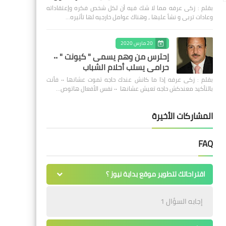
بقلم : زكى عرفه مما لا شك فيه أن لكل شخص فكره وإعتقاداته
وعادات تربى و نشأ عليها ، وهناك عوامل خارجيه لها تأثيره…
20 مارس 2020
إحترس من وهم يسمى " كيونت " ٠٠
حرامى يسلب أحلام الشباب
بقلم : زكى عرفه ‎إذا ما كانش عندك حاجه تموت عشانها ٠٠ فأنت
بالتأكيد معندكش حاجه تعيش عشانها ٠٠ نفس الأفعال هاتوص…
المشاركات الأخيرة
FAQ
اقتراحاتك لتطوير موقع بداية نيوز ؟
إجابه السؤال 1