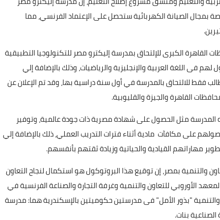
ربية والتعليم ومنسق مشروع إصلاح التعليم، إن مدرسة إليكترو مصر
 بمجال الصيانة الكهربائية ستحصل على الإعتماد الفرنسي، مما
رين.
ات القاهرة الكبرى للإلتحاق بمدرسة إليكترو مصر للتكنولوجيا التطبيقية
ل لهم فى اللغة العربية والإنجليزية والرياضيات، وذلك بالإضافة إلي
عهم للمقابلات الشخصية، ليتم في النهاية اختيار 120 طالب فقط للالتحاق بالمدرسة في أول سنة دراسية بها، وقد تم الإعلان عن
حافظات القاهرة والجيزة والقليوبية.
ذه المدرسة مثل الحصول على شهادة مصرية ذات جودة عالمية، وتوفير
حصولهم على مكافآت مادية أثناء فترات التدريب العملي، ذلك بالإضافة إلي
وير مهاراتهم القيادية والحياتية وزيادة ثقتهم بأنفسهم.
اون والتنمية بمصر، إن توقيع هذا البروتوكول هو استكمال لنجاح التعاون
والمعهد الأوروبي للتعاون والتنمية وغرفة التجارة والصناعة الفرنسية في
للتعاون والتنمية "بذور الأمل" فى مدرستين حكوميتين بالإسكندرية هما: مدرسة
الصناعية بنات.