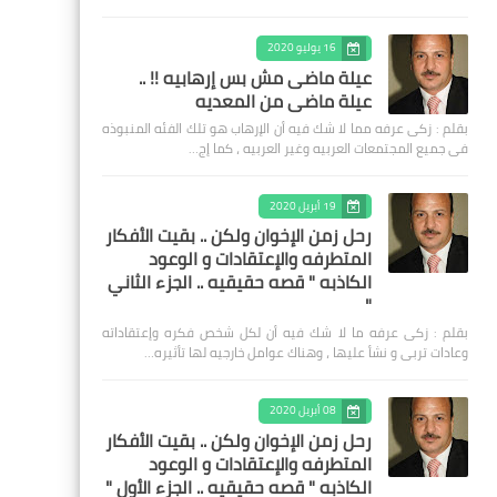
16 يوليو 2020
عيلة ماضى مش بس إرهابيه !! ..
عيلة ماضى من المعديه
بقلم : زكى عرفه مما لا شك فيه أن الإرهاب هو تلك الفئه المنبوذه
فى جميع المجتمعات العربيه وغير العربيه ، كما إج…
19 أبريل 2020
رحل زمن الإخوان ولكن .. بقيت الأفكار
المتطرفه والإعتقادات و الوعود
الكاذبه " قصه حقيقيه .. الجزء الثاني
"
بقلم : زكى عرفه ‎ما لا شك فيه أن لكل شخص فكره وإعتقاداته
وعادات تربى و نشأ عليها ، وهناك عوامل خارجيه لها تأثيره…
08 أبريل 2020
رحل زمن الإخوان ولكن .. بقيت الأفكار
المتطرفه والإعتقادات و الوعود
الكاذبه " قصه حقيقيه .. الجزء الأول "