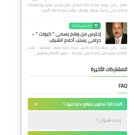
بقلم : زكى عرفه مما لا شك فيه أن لكل شخص فكره وإعتقاداته
وعادات تربى و نشأ عليها ، وهناك عوامل خارجيه لها تأثيره…
20 مارس 2020
إحترس من وهم يسمى " كيونت " ٠٠
حرامى يسلب أحلام الشباب
بقلم : زكى عرفه ‎إذا ما كانش عندك حاجه تموت عشانها ٠٠ فأنت
بالتأكيد معندكش حاجه تعيش عشانها ٠٠ نفس الأفعال هاتوص…
المشاركات الأخيرة
FAQ
اقتراحاتك لتطوير موقع بداية نيوز ؟
إجابه السؤال 1