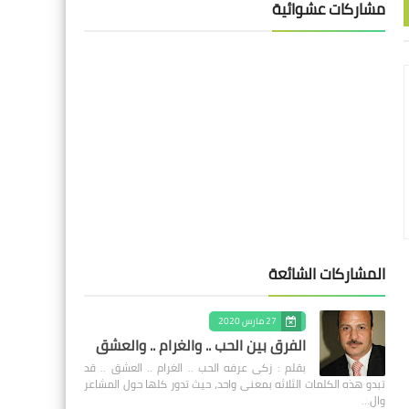
مشاركات عشوائية
المشاركات الشائعة
27 مارس 2020
الفرق بين الحب .. والغرام .. والعشق
بقلم : زكى عرفه الحب .. الغرام .. العشق .. قد
تبدو هذه الكلمات الثلاثه بمعنى واحد، حيث تدور كلها حول المشاعر
وال…