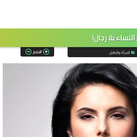
لنساء بلا رجال!
الحجم
المرأة والطفل