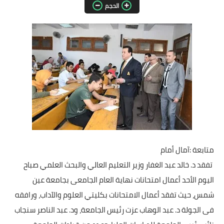
الحجم
مقالات واراء
محافظات
القاهرة
القليوبية
الجيزة
الاسكندرية
متابعة :آمال أمام
الدقهلية
تفقد د. خالد عبد الغفار وزير التعليم العالي والبحث العلمي صباح
سوهاج
اليوم الأحد أعمال امتحانات نهاية العام الجامعى بجامعة عين
شمس، حيث تفقد أعمال الامتحانات بكليتي العلوم والآداب، ورافقه
أسيوط
فى الجولة د. عبد الوهاب عزت رئيس الجامعة، ود. عبد الناصر سنجاب
شمال سيناء