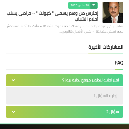
20 مارس 2020
إحترس من وهم يسمى " كيونت " ٠٠ حرامى يسلب
أحلام الشباب
بقلم : زكى عرفه ‎إذا ما كانش عندك حاجه تموت عشانها ٠٠ فأنت بالتأكيد معندكش
حاجه تعيش عشانها ٠٠ نفس الأفعال هاتوص…
المشاركات الأخيرة
FAQ
اقتراحاتك لتطوير موقع بداية نيوز ؟
إجابه السؤال 1
سؤال 2