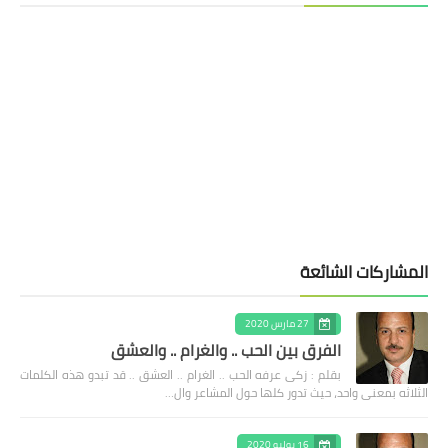
المشاركات الشائعة
27 مارس 2020
الفرق بين الحب .. والغرام .. والعشق
بقلم : زكى عرفه الحب .. الغرام .. العشق .. قد تبدو هذه الكلمات
الثلاثه بمعنى واحد، حيث تدور كلها حول المشاعر وال…
16 يوليو 2020