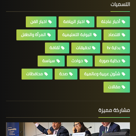
التسميات
أخبار عاجلة
اخبار الرياضة
اخبار الفن
اقتصاد
البوابة التعليمية
المرأة والطفل
بداية tv
تحقيقات
ثقافة
حكاية صورة
حوادث
سياسة
شئون عربية وعالمية
صحة
محافظات
مقالات
مشاركة مميزة