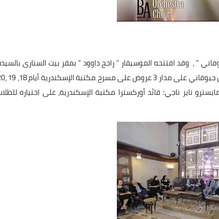
اني " ، وقد افتتحه الموسيقار " راجح داوود " بمقر بيت السنارى بالسيدة
زينب ، حيث قال في بداية المؤتمر انه سيتم تقديم أوبرا دون جيوفاني على مدار 3 ع
للمايسترو ناير ناجي؛ قائد أوركسترا مكتبة الإسكندرية، على اختياره للطلاب