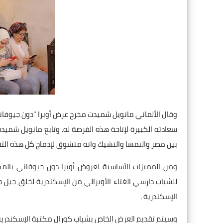
وقال الألماني مانويل شميدت مخرج عرض أوبرا "دون جيوفاني"
سعادته الكبيرة لإتاحة هذه الفرصة له. وتابع مانويل شميدت 
بين مصر والنمسا والتشيك وانه متشوق لإدماج كل هذه الثق
ومن المميزات الأساسية لعروض أوبرا دون جيوفاني بالم
للشباب دارسي الغناء الأوبرالي من الإسكندرية لخلق جيل ج
الإسكندرية .
وسيتم تقديم العرض الخاص بشباب كورال مكتبة الإسكندرية يوم غد الجمعة المواف