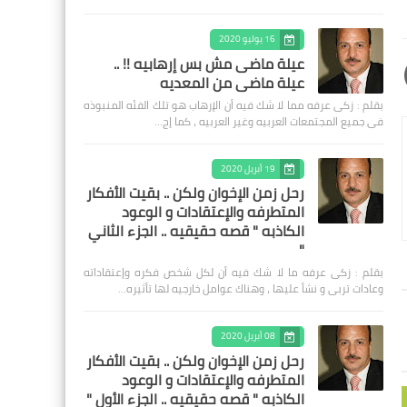
16 يوليو 2020
عيلة ماضى مش بس إرهابيه !! ..
عيلة ماضى من المعديه
بقلم : زكى عرفه مما لا شك فيه أن الإرهاب هو تلك الفئه المنبوذه
فى جميع المجتمعات العربيه وغير العربيه ، كما إج…
19 أبريل 2020
رحل زمن الإخوان ولكن .. بقيت الأفكار
المتطرفه والإعتقادات و الوعود
الكاذبه " قصه حقيقيه .. الجزء الثاني
"
بقلم : زكى عرفه ‎ما لا شك فيه أن لكل شخص فكره وإعتقاداته
وعادات تربى و نشأ عليها ، وهناك عوامل خارجيه لها تأثيره…
08 أبريل 2020
رحل زمن الإخوان ولكن .. بقيت الأفكار
المتطرفه والإعتقادات و الوعود
الكاذبه " قصه حقيقيه .. الجزء الأول "