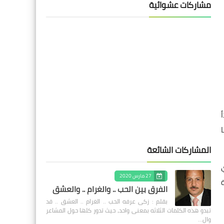
مشاركات عشوائية
المشاركات الشائعة
27 مارس 2020
الفرق بين الحب .. والغرام .. والعشق
بقلم : زكى عرفه الحب .. الغرام .. العشق .. قد
تبدو هذه الكلمات الثلاثه بمعنى واحد، حيث تدور كلها حول المشاعر
وال…