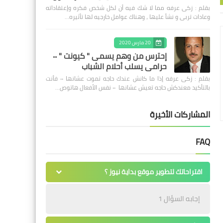
بقلم : زكى عرفه مما لا شك فيه أن لكل شخص فكره وإعتقاداته
وعادات تربى و نشأ عليها ، وهناك عوامل خارجيه لها تأثيره…
20 مارس 2020
إحترس من وهم يسمى " كيونت " ٠٠
حرامى يسلب أحلام الشباب
بقلم : زكى عرفه ‎إذا ما كانش عندك حاجه تموت عشانها ٠٠ فأنت
بالتأكيد معندكش حاجه تعيش عشانها ٠٠ نفس الأفعال هاتوص…
المشاركات الأخيرة
FAQ
اقتراحاتك لتطوير موقع بداية نيوز ؟
إجابه السؤال 1