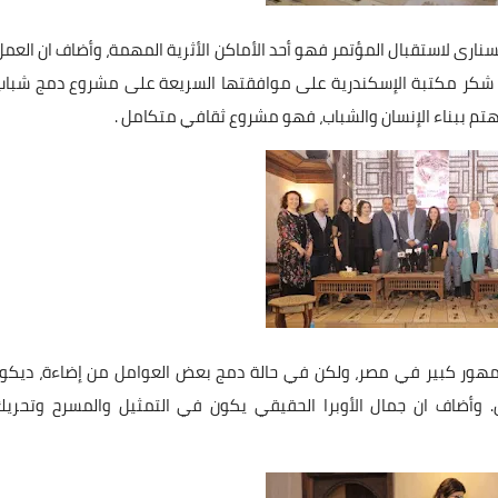
لسنارى لاستقبال المؤتمر فهو أحد الأماكن الأثرية المهمة، وأضاف ان العمل
ما شكر مكتبة الإسكندرية على موافقتها السريعة على مشروع دمج شباب
هتم ببناء الإنسان والشباب، فهو مشروع ثقافي متكامل .
له جمهور كبير في مصر، ولكن في حالة دمج بعض العوامل من إضاءة، ديكور
. وأضاف ان جمال الأوبرا الحقيقي يكون في التمثيل والمسرح وتحريك