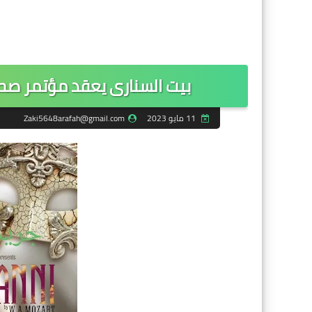
بيت السنارى يعقد مؤتمر صحف
11 مايو 2023
Zaki5648arafah@gmail.com