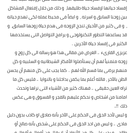
إفساد حياتها لإفساد حياة طليقها، و ذلك من خلال إفتعال المشاكل
بين زوجنا السابق و اسرته ، و ايضاً فى محيط عمله لكى تهدم حياته
، و فى كثير من الأحيان تنجح الزوجه فى هدم حياة زوجها السابق، و
قد يساعدها التطور التكنولوجى و يرامج التواصل التى يستخدمها
الكثير فى إفساد حياة الأخرين .
عزيزى القارىء .. الغرض من مقالى هذا هو رساله الى كل زوج و
زوجه متمنياً لهم أن يستأصلوا الأفكار الشيطانيه و السلبيه و كل
منهم يرضى بما قسم الله لهم . كما يجب على كل منهم أن يحسن
الظن بالآخر ، فالله أعلم بما يكمن بداخلنا و بالنوايا .. فليس كل ما
تراه العين حقيقى .. فهناك كثير من الأشياء التى نراها وتحدث
امامنا من اشخاص و نحكم عليهم بالفجر و الفسوق و هى عكس
ذلك !!..
و ليس لأحد الحق فى الحكم على الآخر بأنه صادق او كاذب بدون دليل
مادى .. و ليس من احد الحق فى الحكم على شخص بأنه صالح أو
طالح .. و يجب على كل من الأزواج أن لا يقلل من أفعال و أقوال و