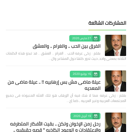
المشاركات الشائعة
27 مارس 2020
الفرق بين الحب .. والغرام .. والعشق
بقلم : زكى عرفه الحب .. الغرام .. العشق .. قد تبدو هذه الكلمات
الثلاثه بمعنى واحد، حيث تدور كلها حول المشاعر وال…
16 يوليو 2020
عيلة ماضى مش بس إرهابيه !! .. عيلة ماضى من
المعديه
بقلم : زكى عرفه مما لا شك فيه أن الإرهاب هو تلك الفئه المنبوذه فى جميع
المجتمعات العربيه وغير العربيه ، كما إج…
19 أبريل 2020
رحل زمن الإخوان ولكن .. بقيت الأفكار المتطرفه
والإعتقادات و الوعود الكاذبه " قصه حقيقيه ..