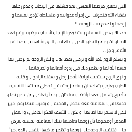
بداية tv
التى تدهور مرضها النفسى بعد فشلها فى الإنجاب و عدم رضاها
بقضاء الله فتحولت الى إمرأه عدوانيه و متسلطه تؤذى نفسها و
حوادث
زوجها و تهدم بيت الزوجيه..!! .
فهناك بعض النساء لم يستطيعوا الإنجاب لأسباب مرضيه برغم تعدد
المحاولات و رغم التطور الطبى و العلمى الذى نشاهده ، و هذا قدر
الله عز و جل .
و يسلم الزوح لأمر الله و يرضى بقضاءه .. و لكن الزوجه لم ترضى بما
قسم الله لها و يظهر ذلك فى ردود أفعالها و تصرفاتها .
و نرى الزوج يستجيب لإرادة الله عز وجل و بعقله الراجح ، و قلبه
الطيب يعزم و يتعاهد ان يساعد زوجته فى تخطى محنتها النفسيه
فأصبح يتعامل معها بأفضل مما كان ، و بدأ يتغاضى عن عصبيتها و
حدتها فى المعامله معه لتخطى المحنه ، و يقترب منها بقدر كبير
لكى لا تشعر بما اصابها.. و لكن .. للأسف الفكر الخاطىء و العقل
المدمر أوهموها بأن زوجها يعاملها بتلك المعامله الحسنه لغرض
ما .. فتنقلب الزوجه على زوجها و تظهر مرضها النفسى الذى طرأ