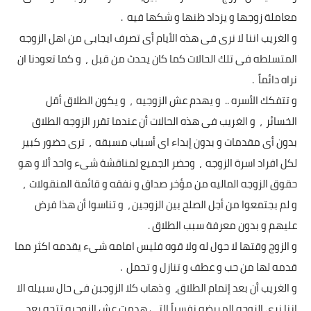
معاملة زوجها و يزداد ظنها و شكها فيه .
و الغريب اننا لا نرى فى هذه الأيام أى تصرف ايجابى من اهل الزوجه
المتسلطه فى تلك الحالات كما كان يحدث من قبل ، و كما تعودنا ان
نراه دائماً .
و تتفكك الأسره .. و يهدم عش الزوجيه ، و يكون الطلاق أقل
الخسائر ، و الغريب فى هذه الحالات أن عندما تقرر الزوجه الطلاق
بدون أى مقدمات و بدون إبداء اى أسباب مسبقه ، ترى حضور كبير
لكل افراد اسرة الزوجه ، وحضر الجميع لمناقشة شىء واحد ألا و هو
حقوق الزوجه الماليه من مؤخر صداق و نفقه و قائمة المنقولات ،
و لم بجتمعوا من أجل الصلح بين الزوجين ، و تناسوا أن هذا فرض
عليهم و بدون معرفة سبب الطلاق .
و الزوج وقتها لا حول له ولا قوه فليس امامه شىء يقدمه اكثر مما
قدمه لها من حب و عطف و تنازل و تحمل .
و الغريب أن بعد إتمام الطلاق، و ذهاب كلا الزوجبن فى حال سبيله الا
إننا نرى الزوجه المريضه نفسياً التى هدمت عش الزوجيه تتجه بعد