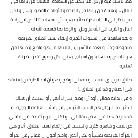
مما لا شك فيه أن كل منا يبحث عن السعاده، فهناك من يراها فى
المال .. و هناك من يراها فى الصحه و الأولاد و القصور و.... ، و لكن
أخبار الرياضة
من ينظر الى الحياه نظرة صائبه يعرف أن السعاده تتلخص فى راحة
أخبار الفن
البال و القرب الى الله عز وجل، و الرضا بما قسمه الله له .
و لقد شاهدنا فى السنوات الأخيره إرتفاع نسب الطلاق بطريقه
صحة
ملحوظه جداً.. و تعددت الأسباب ، فمنها من هو واضح و منها من
البوابة التعليمية
هو غامض و منها بدون اسباب، يعنى بكل وضوح تقدر حضرتك
تعتبره
المزيد
طلاق بدون اى سبب .. و بمعنى اوضح و هو أن احد الطرفين إستيقظ
اقتصاد
فى الصباح و قد قرر الطلاق ..!!.
المرأة والطفل
و فى بداية مقالى أود أن اوضح إننى لا أنفى أو استنكر أن هناك
الكثير من الرجال هم السبب الرئيسى فى فشل العلاقه الزوجيه، و
حكاية صورة
قد سردت هذا فى بعض مقالاتى.. و لكنى اليوم أتحدث فى مقالى
ثقافة
عن سبب و ظاهره كثرت و تسببت فى ارتفاع نسب الطلاق، ألا و هى
المرأه المريضه نفسياًً و لكى أكون واضح أقول ان مقالى عن المرأة