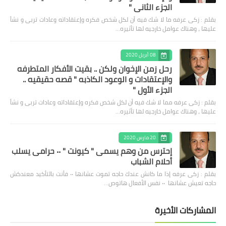
الجزء الثاني "
بقلم : زكى عرفه ‎ما لا شك فيه أن لكل شخص فكره وإعتقاداته وعادات تربى و نشأ
عليها ، وهناك عوامل خارجيه لها تأثيره…
08 أبريل 2020
رحل زمن الإخوان ولكن .. بقيت الأفكار المتطرفه
والإعتقادات و الوعود الكاذبه " قصه حقيقيه ..
الجزء الأول "
بقلم : زكى عرفه مما لا شك فيه أن لكل شخص فكره وإعتقاداته وعادات تربى و نشأ
عليها ، وهناك عوامل خارجيه لها تأثيره…
20 مارس 2020
إحترس من وهم يسمى " كيونت " ٠٠ حرامى يسلب
أحلام الشباب
بقلم : زكى عرفه ‎إذا ما كانش عندك حاجه تموت عشانها ٠٠ فأنت بالتأكيد معندكش
حاجه تعيش عشانها ٠٠ نفس الأفعال هاتوص…
المشاركات الأخيرة