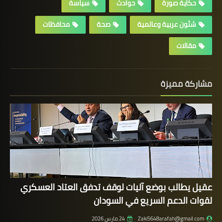
حكاية صورة
حوادث
سياسة
شئون عربية وعالمية
صحة
محافظات
مقالات
مشاركة مميزة
عقيل يطالب بوضع آليات لوقف تدفق العتاد العسكري
لقوات الدعم السريع في السودان
Zaki5648arafah@gmail.com
24 مارس 2026