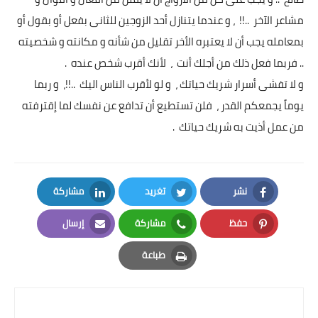
مشاعر الآخر ..!! ، و عندما يتنازل أحد الزوجين للثانى بفعل أو بقول أو
بمعامله يجب أن لا يعتبره الأخر تقليل من شأنه و مكانته و شخصيته
.. فربما فعل ذلك من أجلك أنت ، لأنك أقرب شخص عنده .
و لا تفشى أسرار شريك حياتك ، و لو لأقرب الناس اليك ..!!، و ربما
يوماً يجمعكم القدر ، فلن تستطيع أن تدافع عن نفسك لما إقترفته
من عمل أذيت به شريك حياتك .
نشر
تغريد
مشاركة
LinkedIn
Twitter
Facebook
حفظ
مشاركة
إرسال
Email
Whatsapp
Pinterest
طباعة
Print