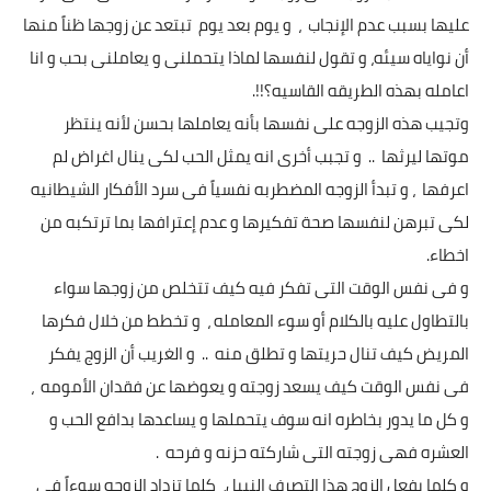
عليها بسبب عدم الإنجاب ، و يوم بعد يوم تبتعد عن زوجها ظناً منها
أن نواياه سيئه، و تقول لنفسها لماذا يتحملنى و يعاملنى بحب و انا
اعامله بهذه الطريقه القاسيه؟!!.
وتجيب هذه الزوجه على نفسها بأنه يعاملها بحسن لأنه ينتظر
موتها ليرثها .. و تجبب أخرى انه يمثل الحب لكى ينال اغراض لم
اعرفها ، و تبدأ الزوجه المضطربه نفسياً فى سرد الأفكار الشيطانيه
لكى تبرهن لنفسها صحة تفكيرها و عدم إعترافها بما ترتكبه من
اخطاء.
و فى نفس الوقت التى تفكر فيه كيف تتخلص من زوجها سواء
بالتطاول عليه بالكلام أو سوء المعامله ، و تخطط من خلال فكرها
المريض كيف تنال حريتها و تطلق منه .. و الغريب أن الزوج يفكر
فى نفس الوقت كيف يسعد زوجته و يعوضها عن فقدان الأمومه ،
و كل ما يدور بخاطره انه سوف يتحملها و يساعدها بدافع الحب و
العشره فهى زوجته التى شاركته حزنه و فرحه .
و كلما يفعل الزوج هذا التصرف النبيل، كلما تزداد الزوجه سوءاً فى