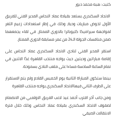
كتبت : هبه محمد دبور
أخبار الرياضة
الاتحاد السكندري يستعد بقيادة عماد النحاس المدير الفني للفريق
أخبار الفن
الأول، لخوض مباريات ودية، وذلك في إطار استعدادات زعيم الثغر
لمواجهة سيراميكا كليوباترا بالدوري الممتاز، في لقاء يجمعهما
صحة
ضمن منافسات الجولة الـ24 من عمر مسابقة الدوري الممتاز.
البوابة التعليمية
استقر المدير الفني لنادي الاتحاد السكندري عماد النحاس على
المزيد
إقامة مباراتين وديتين، حيث يواجه منتخب القاهرة غدًا الاثنين في
تمام الساعة السادسة مساءا على ملعب النادي بسموحة.
اقتصاد
بينما ستكون المباراة الثانية يوم الخميس القادم ولم يتم الاستقرار
المرأة والطفل
على الطرف الثاني فيهاالاتحاد السكندري يواجه منتخب القاهرة
حكاية صورة
ومن جانب أخر اقترب أحمد عيد لاعب الفريق الاولمبي من الانضمام
لصفوف الاتحاد السكندري بقيادة عماد النحاس، وذلك خلال فترة
ثقافة
الانتقالات الصيفي