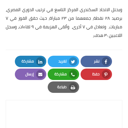
بداية tv
ويحتل الاتحاد السكندري المركز التاسع في ترتيب الدوري المصري،
حوادث
برصيد ٢٨ نقطة، جمعهما من ٢٣ مباراة، حيث حقق الفوز في ٧
مباريات، وتعادل في ٧ أخرى، وألقى الهزيمة في ٩ لقاءات، وسجل
اللاعبين ٣٠ هدف،
نشر
تغريد
مشاركة
LinkedIn
Twitter
Facebook
حفظ
مشاركة
إرسال
Email
Whatsapp
Pinterest
طباعة
Print