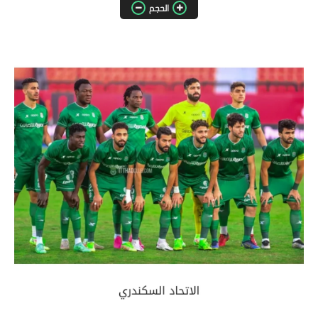
الحجم
مقالات واراء
محافظات
القاهرة
القليوبية
الجيزة
الاسكندرية
الدقهلية
سوهاج
أسيوط
شمال سيناء