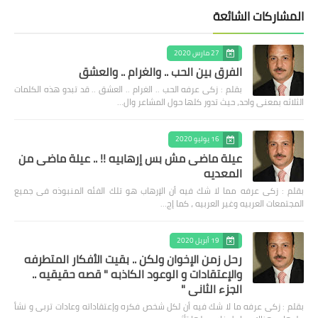
المشاركات الشائعة
27 مارس 2020
الفرق بين الحب .. والغرام .. والعشق
بقلم : زكى عرفه الحب .. الغرام .. العشق .. قد تبدو هذه الكلمات
الثلاثه بمعنى واحد، حيث تدور كلها حول المشاعر وال…
16 يوليو 2020
عيلة ماضى مش بس إرهابيه !! .. عيلة ماضى من
المعديه
بقلم : زكى عرفه مما لا شك فيه أن الإرهاب هو تلك الفئه المنبوذه فى جميع
المجتمعات العربيه وغير العربيه ، كما إج…
19 أبريل 2020
رحل زمن الإخوان ولكن .. بقيت الأفكار المتطرفه
والإعتقادات و الوعود الكاذبه " قصه حقيقيه ..
الجزء الثاني "
بقلم : زكى عرفه ‎ما لا شك فيه أن لكل شخص فكره وإعتقاداته وعادات تربى و نشأ