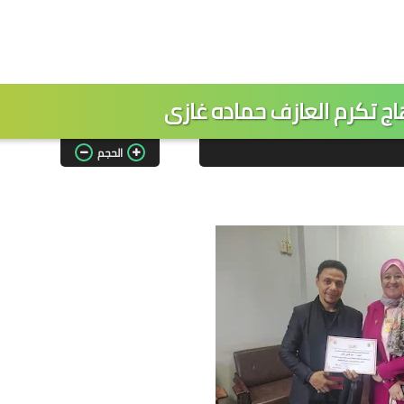
 تكرم العازف حماده غازى
الحجم