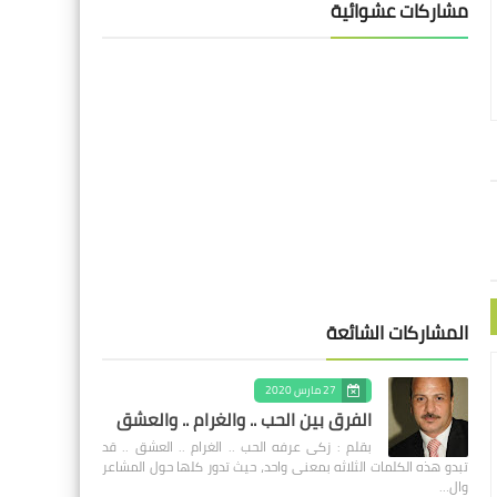
مشاركات عشوائية
المشاركات الشائعة
27 مارس 2020
الفرق بين الحب .. والغرام .. والعشق
بقلم : زكى عرفه الحب .. الغرام .. العشق .. قد
تبدو هذه الكلمات الثلاثه بمعنى واحد، حيث تدور كلها حول المشاعر
وال…