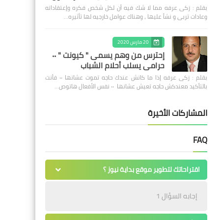
بقلم : زكى عرفه مما لا شك فيه أن لكل شخص فكره وإعتقاداته
وعادات تربى و نشأ عليها ، وهناك عوامل خارجيه لها تأثيره…
20 مارس 2020
إحترس من وهم يسمى " كيونت " ٠٠
حرامى يسلب أحلام الشباب
بقلم : زكى عرفه ‎إذا ما كانش عندك حاجه تموت عشانها ٠٠ فأنت
بالتأكيد معندكش حاجه تعيش عشانها ٠٠ نفس الأفعال هاتوص…
المشاركات الأخيرة
FAQ
اقتراحاتك لتطوير موقع بداية نيوز ؟
إجابه السؤال 1