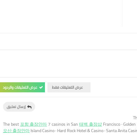
عرض التعليقات فقط
عرض التعليقات والردود
إرسال تعليق
Th
The best
포항 출장안마
7 casinos in San
태백 출장샵
Francisco · Golde
오산 출장안마
Island Casino · Hard Rock Hotel & Casino · Santa Anita Cas