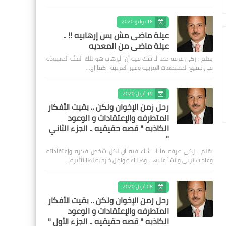
16 يوليو 2020
عيلة ماضى مش بس إرهابيه !! ..
عيلة ماضى من المعديه
بقلم : زكى عرفه مما لا شك فيه أن الإرهاب هو تلك الفئه المنبوذه
فى جميع المجتمعات العربيه وغير العربيه ، كما إج…
19 أبريل 2020
رحل زمن الإخوان ولكن .. بقيت الأفكار
المتطرفه والإعتقادات و الوعود
الكاذبه " قصه حقيقيه .. الجزء الثاني
"
بقلم : زكى عرفه ‎ما لا شك فيه أن لكل شخص فكره وإعتقاداته
وعادات تربى و نشأ عليها ، وهناك عوامل خارجيه لها تأثيره…
08 أبريل 2020
رحل زمن الإخوان ولكن .. بقيت الأفكار
المتطرفه والإعتقادات و الوعود
الكاذبه " قصه حقيقيه .. الجزء الأول "