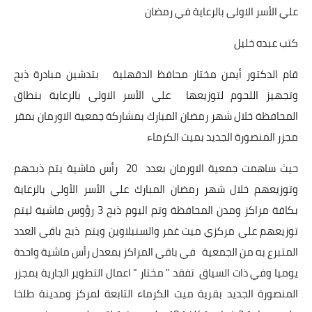
علي الأسر الاولى بالرعاية في رمضان
أخبار الرياضة
كتب عبده خليل
أخبار الفن
قام الدكتور أيمن مختار محافظ الدقهلية بتدشين مبادرة ذبح
صحة
وتجهيز اللحوم لتوزيعها علي الأسر الاولى بالرعاية بنطاق
المحافظة خلال شهر رمضان المبارك بمشاركة جمعية الاورمان بمقر
البوابة التعليمية
مجزر المنصورة الجديد بميت الكرماء
المزيد
حيث ساهمت جمعية الاورمان بعدد 20 رأس ماشية يتم ذبحهم
اقتصاد
وتوزيعهم خلال شهر رمضان المبارك علي الأسر الأولي بالرعاية
بكافة مراكز ومدن المحافظة وتم اليوم ذبح 3 رؤوس ماشية ليتم
المرأة والطفل
توزيعهم علي مركزي ميت غمر والسنبلاوين ويتم ذبح باقي العدد
المتبرع به من الجمعية في باقي المراكز بمعدل رأس ماشية واحدة
حكاية صورة
يوميا وفي ذات السياق تفقد " مختار " اعمال التطوير الجارية بمجزر
ثقافة
المنصورة الجديد بقرية ميت الكرماء التابعة لمركز ومدينة طلخا