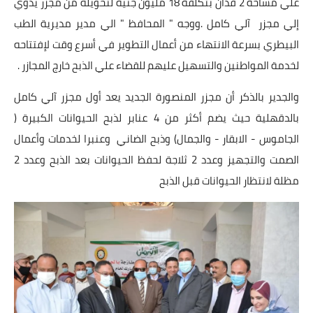
علي مساحة 2 فدان بتكلفة 18 مليون جنية لتحويله من مجزر يدوي
بداية tv
إلي مجزر آلي كامل .ووجه " المحافظ " الي مدير مديرية الطب
حوادث
البيطري بسرعة الانتهاء من أعمال التطوير في أسرع وقت لإفتتاحه
لخدمة المواطنين والتسهيل عليهم للقضاء علي الذبح خارج المجازر .
والجدير بالذكر أن مجزر المنصورة الجديد يعد أول مجزر آلي كامل
بالدقهلية حيث يضم أكثر من 4 عنابر لذبح الحيوانات الكبيرة (
الجاموس - الابقار - والجمال) وذبح الضاني وعنبرا لخدمات وأعمال
الصمت والتجهيز وعدد 2 ثلاجة لحفظ الحيوانات بعد الذبح وعدد 2
مظلة لانتظار الحيوانات قبل الذبح