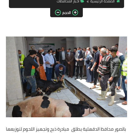
الصفحة الرئيسية
اخبار ‏المحافظات
مقالات واراء
الحجم
محافظات
القاهرة
القليوبية
الجيزة
الاسكندرية
الدقهلية
سوهاج
أسيوط
بالصور محافظ الدقهلية يطلق مبادرة ذبح وتجهيز اللحوم لتوزيعها
شمال سيناء