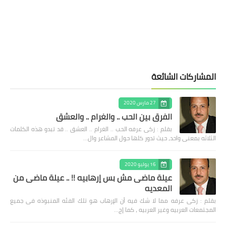
المشاركات الشائعة
27 مارس 2020
الفرق بين الحب .. والغرام .. والعشق
بقلم : زكى عرفه الحب .. الغرام .. العشق .. قد تبدو هذه الكلمات
الثلاثه بمعنى واحد، حيث تدور كلها حول المشاعر وال…
16 يوليو 2020
عيلة ماضى مش بس إرهابيه !! .. عيلة ماضى من
المعديه
بقلم : زكى عرفه مما لا شك فيه أن الإرهاب هو تلك الفئه المنبوذه فى جميع
المجتمعات العربيه وغير العربيه ، كما إج…