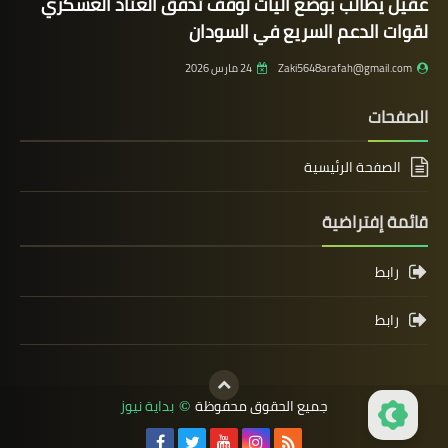
عقيل يطالب بوضع آليات لوقف تدفق العتاد العسكري
لقوات الدعم السريع في السودان
Zaki5648arafah@gmail.com
24 مارس 2026
الصفحات
الصفحة الرئيسية
قائمة إفتراضية
رابط
رابط
جميع الحقوق محفوظة
بداية نيوز
©