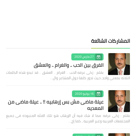
المشاركات الشائعة
27 مارس 2020
الفرق بين الحب .. والغرام .. والعشق
بقلم : زكى عرفه الحب .. الغرام .. العشق .. قد تبدو هذه الكلمات
الثلاثه بمعنى واحد، حيث تدور كلها حول المشاعر وال…
16 يوليو 2020
عيلة ماضى مش بس إرهابيه !! .. عيلة ماضى من
المعديه
بقلم : زكى عرفه مما لا شك فيه أن الإرهاب هو تلك الفئه المنبوذه فى جميع
المجتمعات العربيه وغير العربيه ، كما إج…