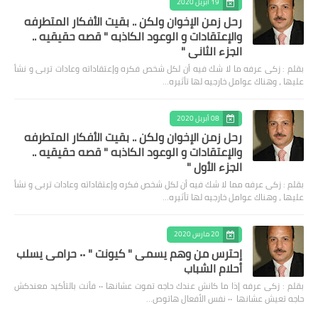
19 أبريل 2020
رحل زمن الإخوان ولكن .. بقيت الأفكار المتطرفه
والإعتقادات و الوعود الكاذبه " قصه حقيقيه ..
الجزء الثاني "
بقلم : زكى عرفه ‎ما لا شك فيه أن لكل شخص فكره وإعتقاداته وعادات تربى و نشأ
عليها ، وهناك عوامل خارجيه لها تأثيره…
08 أبريل 2020
رحل زمن الإخوان ولكن .. بقيت الأفكار المتطرفه
والإعتقادات و الوعود الكاذبه " قصه حقيقيه ..
الجزء الأول "
بقلم : زكى عرفه مما لا شك فيه أن لكل شخص فكره وإعتقاداته وعادات تربى و نشأ
عليها ، وهناك عوامل خارجيه لها تأثيره…
20 مارس 2020
إحترس من وهم يسمى " كيونت " ٠٠ حرامى يسلب
أحلام الشباب
بقلم : زكى عرفه ‎إذا ما كانش عندك حاجه تموت عشانها ٠٠ فأنت بالتأكيد معندكش
حاجه تعيش عشانها ٠٠ نفس الأفعال هاتوص…