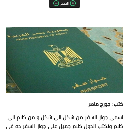
الحجم
مقالات واراء
محافظات
القاهرة
القليوبية
الجيزة
الاسكندرية
الدقهلية
سوهاج
كتب : جورج ماهر
أسيوط
اسمى جواز السفر من شكل الى شكل و من كلام الى
كلام وتكتب الدول كلام جميل على جواز السفر ده فى
شمال سيناء