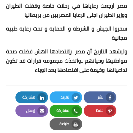
بداية tv
مصر أرجعت رعاياها في رحلات خاصة وقفلت الطيران
ووزير الطيران اجلى الرعايا المصريين من بريطانيا
حوادث
سخروا الجيش و الشرطة و الحماية و تحت رعاية طبية
مجانية
وليشهد التاريخ أن مصر بإقتصادها الهش فضلت صحة
مواطنيها وحياتهم ..واتخذت مجموعه قرارات قد تكون
تداعياتها وخيمة على اقتصادها بعد الوباء
نشر
تغريد
مشاركة
LinkedIn
Twitter
Facebook
حفظ
مشاركة
إرسال
Email
Whatsapp
Pinterest
طباعة
Print