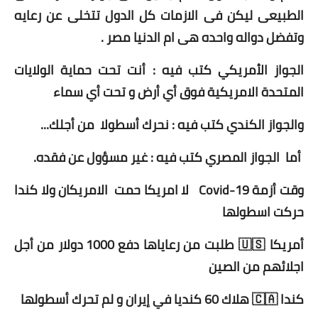
الطبيعى ليكن فى الازمات كل الدول تتخلى عن رعايه
أخبار الرياضة
وتفضل دواله واحده هى ام الدنيا مصر .
أخبار الفن
الجواز الأمريكي كتب فيه : أنت تحت حماية الولايات
المتحدة الامريكية فوق أي أرض و تحت أي سماء
صحة
والجواز الكندي كتب فيه : نحرك أسطولا من أجلك...
البوابة التعليمية
أما الجواز المصري كتب فيه : غير مسؤول عن فقده.
المزيد
وقت أزمة Covid-19 لا امريكا حمت الامريكان ولا كندا
اقتصاد
حركت اسطولها
المرأة والطفل
أمريكا 🇺🇸 طلبت من رعاياها دفع 1000 دولار من أجل
حكاية صورة
اجلائهم من الصين
ثقافة
كندا 🇨🇦 هلاك 60 كنديا في إيران و لم تحرك أسطولها