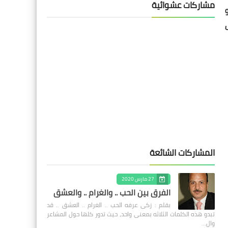
مشاركات عشوائية
المشاركات الشائعة
27 مارس 2020
الفرق بين الحب .. والغرام .. والعشق
بقلم : زكى عرفه الحب .. الغرام .. العشق .. قد
تبدو هذه الكلمات الثلاثه بمعنى واحد، حيث تدور كلها حول المشاعر
وال…