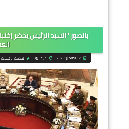
بالصور "السيد الرئيس يحضر إختب
العس
17 نوفمبر 2020
بداية نيوز
الصفحة الرئيسية