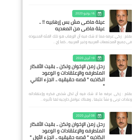
16 يوليو 2020
عيلة ماضى مش بس إرهابيه !! ..
عيلة ماضى من المعديه
بقلم : زكى عرفه مما لا شك فيه أن الإرهاب هو تلك الفئه المنبوذه
فى جميع المجتمعات العربيه وغير العربيه ، كما إج…
19 أبريل 2020
رحل زمن الإخوان ولكن .. بقيت الأفكار
المتطرفه والإعتقادات و الوعود
الكاذبه " قصه حقيقيه .. الجزء الثاني
"
بقلم : زكى عرفه ‎ما لا شك فيه أن لكل شخص فكره وإعتقاداته
وعادات تربى و نشأ عليها ، وهناك عوامل خارجيه لها تأثيره…
08 أبريل 2020
رحل زمن الإخوان ولكن .. بقيت الأفكار
المتطرفه والإعتقادات و الوعود
الكاذبه " قصه حقيقيه .. الجزء الأول "