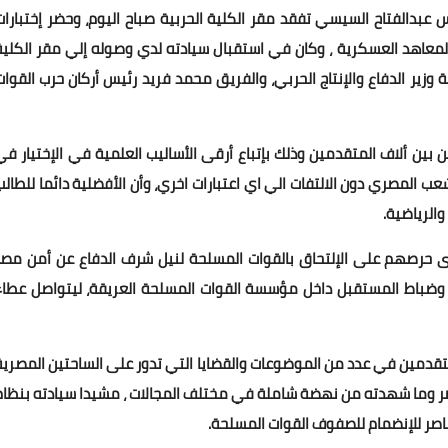
عبدالفتاح السيسي تفقد مقر الكلية الحربية صباح اليوم، وحضر إختبارات
المعاهد العسكرية ، وكان في استقبال سيادته لدي وصوله إلي مقر الكلية
 وزير الدفاع والإنتاج الحربي، والفريق محمد فريد رئيس أركان حرب القوات
 بين ألاف المتقدمين وذلك بإتباع أرقى الأساليب العلمية في الإختيار في
ب المصري دون الالتفات الي اي اعتبارات اخري، وأن الأفضلية دائما للطالب
والرياضية.
 حرصهم على الإلتحاق بالقوات المسلحة لنيل شرف الدفاع عن أمن مصر
ادة وضباط المستقبل داخل مؤسسة القوات المسلحة العريقة، ليتواصل عطاء
تقدمين في عدد من الموضوعات والقضايا التي تدور على الساحتين المصرية
مصر وما شهدته من نهضة شاملة في مختلف المجالات ، مشيدا سيادته بنظام
لعناصر للإنضمام للصفوف القوات المسلحة.