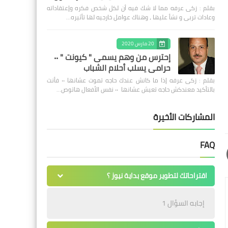
بقلم : زكى عرفه مما لا شك فيه أن لكل شخص فكره وإعتقاداته
وعادات تربى و نشأ عليها ، وهناك عوامل خارجيه لها تأثيره…
20 مارس 2020
إحترس من وهم يسمى " كيونت " ٠٠
حرامى يسلب أحلام الشباب
بقلم : زكى عرفه ‎إذا ما كانش عندك حاجه تموت عشانها ٠٠ فأنت
بالتأكيد معندكش حاجه تعيش عشانها ٠٠ نفس الأفعال هاتوص…
المشاركات الأخيرة
FAQ
اقتراحاتك لتطوير موقع بداية نيوز ؟
إجابه السؤال 1