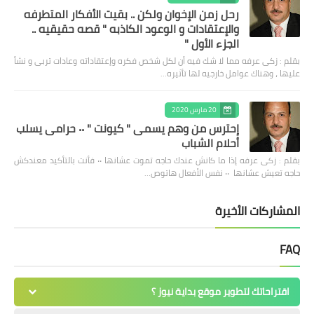
رحل زمن الإخوان ولكن .. بقيت الأفكار المتطرفه
والإعتقادات و الوعود الكاذبه " قصه حقيقيه ..
الجزء الأول "
بقلم : زكى عرفه مما لا شك فيه أن لكل شخص فكره وإعتقاداته وعادات تربى و نشأ
عليها ، وهناك عوامل خارجيه لها تأثيره…
20 مارس 2020
إحترس من وهم يسمى " كيونت " ٠٠ حرامى يسلب
أحلام الشباب
بقلم : زكى عرفه ‎إذا ما كانش عندك حاجه تموت عشانها ٠٠ فأنت بالتأكيد معندكش
حاجه تعيش عشانها ٠٠ نفس الأفعال هاتوص…
المشاركات الأخيرة
FAQ
اقتراحاتك لتطوير موقع بداية نيوز ؟