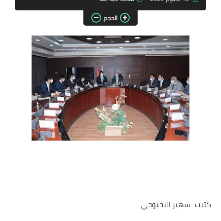
مقالات واراء
الحجم
محافظات
القاهرة
القليوبية
الجيزة
الاسكندرية
الدقهلية
سوهاج
أسيوط
كتبت- سهير البحبوحي
شمال سيناء