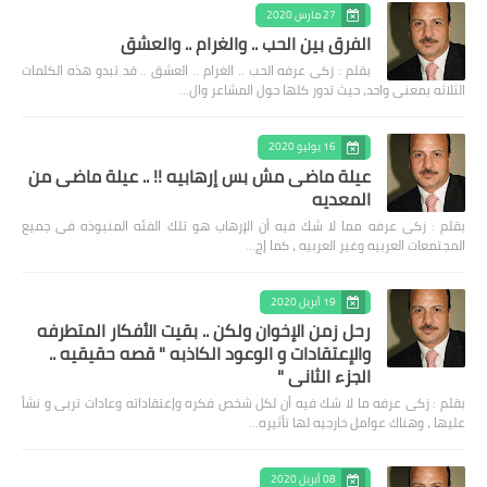
27 مارس 2020
الفرق بين الحب .. والغرام .. والعشق
بقلم : زكى عرفه الحب .. الغرام .. العشق .. قد تبدو هذه الكلمات
الثلاثه بمعنى واحد، حيث تدور كلها حول المشاعر وال…
16 يوليو 2020
عيلة ماضى مش بس إرهابيه !! .. عيلة ماضى من
المعديه
بقلم : زكى عرفه مما لا شك فيه أن الإرهاب هو تلك الفئه المنبوذه فى جميع
المجتمعات العربيه وغير العربيه ، كما إج…
19 أبريل 2020
رحل زمن الإخوان ولكن .. بقيت الأفكار المتطرفه
والإعتقادات و الوعود الكاذبه " قصه حقيقيه ..
الجزء الثاني "
بقلم : زكى عرفه ‎ما لا شك فيه أن لكل شخص فكره وإعتقاداته وعادات تربى و نشأ
عليها ، وهناك عوامل خارجيه لها تأثيره…
08 أبريل 2020