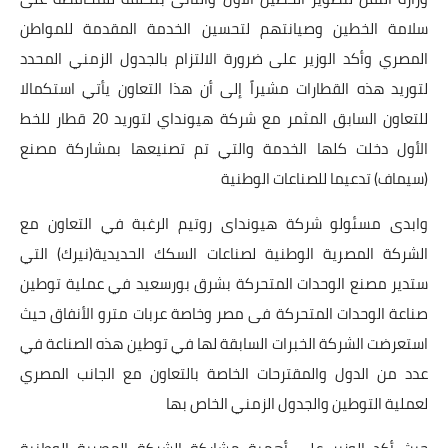
بداية tv
سلامة الخطين وصيانتهم لتحسين الخدمة المقدمة للمواطن
حوادث
المصري وأكد الوزير على ضرورة الالتزام بالجدول الزمني المحدد
لتوريد هذه القطارات مشيراً إلى أن هذا التعاون يأتي استكمالا
للتعاون السابق المثمر مع شركة هيونداي لتوريد 20 قطار للخط
الأول دخلت كلها الخدمة والتي تم تصنيعها بمشاركة مصنع
(سيماف) تدعيما للصناعات الوطنية
وابدى مسئولو شركة هيونداى روتيم الرغبة في التعاون مع
الشركة المصرية الوطنية لصناعات السكك الحديدية(نيرك) التي
ستدير مصنع الوحدات المتحركة بشرق بورسعيد في عملية توطين
صناعة الوحدات المتحركة فى مصر وخاصة عربات مترو الأنفاق حيث
استعرضت الشركة الخبرات السابقة لها في توطين هذه الصناعة في
عدد من الدول والمقترحات الخاصة بالتعاون مع الجانب المصري
لعملية التوطين والجدول الزمني الخاص بها