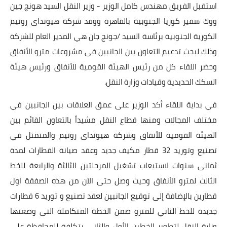
استقبل الفريق مهندس كامل الوزير - وزير النقل السيد هونج جين
ووك سفير كوريا الجنوبية بالقاهرة ووفد شركة هيونداى روتيم
أخبار الرياضة
الكورية الجنوبية برئاسة السيد /جونج جان هي المدير العام للشركة
أخبار الفن
وذلك لبحث تدعيم التعاون بين الجانبين فى مشروعات مترو الأنفاق
صحة
وحضر اللقاء كل من رئيس الهيئة القومية للأنفاق ورئيس هيئة
السكك الحديدية وقيادات وزارة النقل.
البوابة التعليمية
في بداية اللقاء أكد الوزير على عمق العلاقات بين الجانبين في
المزيد
مختلف المجالات ومنها قطاع النقل مشيداً بالتعاون القائم بين
الهيئة القومية للأنفاق وشركة هيونداى روتيم والمتمثل في
اقتصاد
تصنيع وتوريد 32 قطار مكيف جديد وعقد صيانة القطارات لمدة
المرأة والطفل
ثمانى سنوات لاستيعاب تشغيل المرحلتين الثالثة والرابعة للخط
الثالث لمترو الأنفاق وحيث وصل حتى الآن من هذه الصفقة اول
حكاية صورة
قطارين بالإضافة إلى توقيع الجانبين لعقد تصنيع و توريد 6 قطارات
ثقافة
جديدة للخط الثاني للمترو ضمن الخطة المتكاملة التى وضعتها
وزارة النقل لتطوير الخطين الأول والثانى بتكلفة للمحافظة على