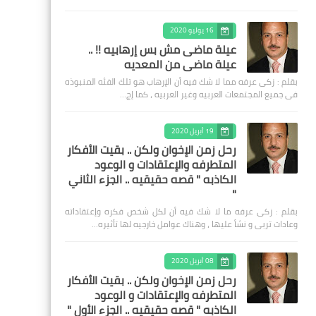
16 يوليو 2020
عيلة ماضى مش بس إرهابيه !! ..
عيلة ماضى من المعديه
بقلم : زكى عرفه مما لا شك فيه أن الإرهاب هو تلك الفئه المنبوذه
فى جميع المجتمعات العربيه وغير العربيه ، كما إج…
19 أبريل 2020
رحل زمن الإخوان ولكن .. بقيت الأفكار
المتطرفه والإعتقادات و الوعود
الكاذبه " قصه حقيقيه .. الجزء الثاني
"
بقلم : زكى عرفه ‎ما لا شك فيه أن لكل شخص فكره وإعتقاداته
وعادات تربى و نشأ عليها ، وهناك عوامل خارجيه لها تأثيره…
08 أبريل 2020
رحل زمن الإخوان ولكن .. بقيت الأفكار
المتطرفه والإعتقادات و الوعود
الكاذبه " قصه حقيقيه .. الجزء الأول "