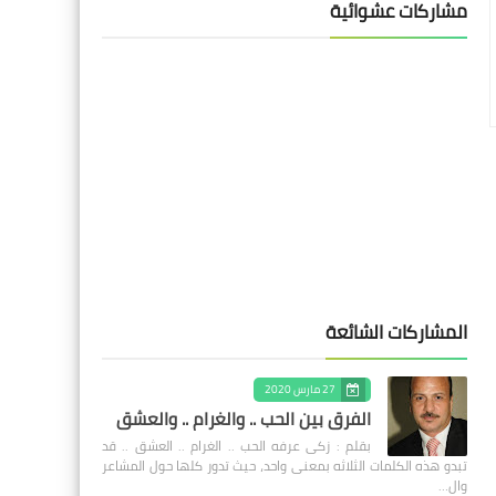
مشاركات عشوائية
المشاركات الشائعة
27 مارس 2020
الفرق بين الحب .. والغرام .. والعشق
بقلم : زكى عرفه الحب .. الغرام .. العشق .. قد
تبدو هذه الكلمات الثلاثه بمعنى واحد، حيث تدور كلها حول المشاعر
وال…