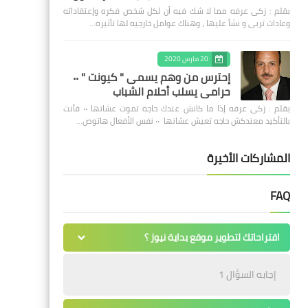
بقلم : زكى عرفه مما لا شك فيه أن لكل شخص فكره وإعتقاداته
وعادات تربى و نشأ عليها ، وهناك عوامل خارجيه لها تأثيره…
20 مارس 2020
إحترس من وهم يسمى " كيونت " ٠٠
حرامى يسلب أحلام الشباب
بقلم : زكى عرفه ‎إذا ما كانش عندك حاجه تموت عشانها ٠٠ فأنت
بالتأكيد معندكش حاجه تعيش عشانها ٠٠ نفس الأفعال هاتوص…
المشاركات الأخيرة
FAQ
اقتراحاتك لتطوير موقع بداية نيوز ؟
إجابه السؤال 1