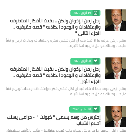
19 أبريل 2020
رحل زمن الإخوان ولكن .. بقيت الأفكار المتطرفه
والإعتقادات و الوعود الكاذبه " قصه حقيقيه ..
الجزء الثاني "
بقلم : زكى عرفه ‎ما لا شك فيه أن لكل شخص فكره وإعتقاداته وعادات تربى و نشأ
عليها ، وهناك عوامل خارجيه لها تأثيره…
08 أبريل 2020
رحل زمن الإخوان ولكن .. بقيت الأفكار المتطرفه
والإعتقادات و الوعود الكاذبه " قصه حقيقيه ..
الجزء الأول "
بقلم : زكى عرفه مما لا شك فيه أن لكل شخص فكره وإعتقاداته وعادات تربى و نشأ
عليها ، وهناك عوامل خارجيه لها تأثيره…
20 مارس 2020
إحترس من وهم يسمى " كيونت " ٠٠ حرامى يسلب
أحلام الشباب
بقلم : زكى عرفه ‎إذا ما كانش عندك حاجه تموت عشانها ٠٠ فأنت بالتأكيد معندكش