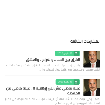
المشاركات الشائعة
27 مارس 2020
الفرق بين الحب .. والغرام .. والعشق
بقلم : زكى عرفه الحب .. الغرام .. العشق .. قد تبدو هذه الكلمات
الثلاثه بمعنى واحد، حيث تدور كلها حول المشاعر وال…
16 يوليو 2020
عيلة ماضى مش بس إرهابيه !! .. عيلة ماضى من
المعديه
بقلم : زكى عرفه مما لا شك فيه أن الإرهاب هو تلك الفئه المنبوذه فى جميع
المجتمعات العربيه وغير العربيه ، كما إج…