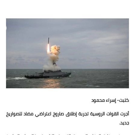
مقالات واراء
محافظات
القاهرة
القليوبية
الجيزة
الاسكندرية
الدقهلية
كتبت- إسراء محمود
سوهاج
أجرت القوات الروسية تجربة إطلاق صاروخ اعتراضي مضاد للصواريخ
أسيوط
جديد.
شمال سيناء