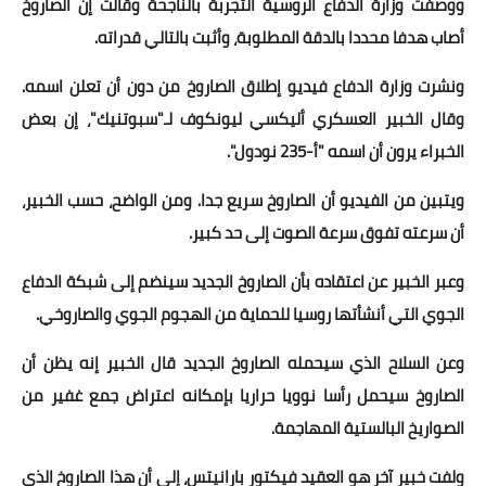
ووصفت وزارة الدفاع الروسية التجربة بالناجحة وقالت إن الصاروخ
أصاب هدفا محددا بالدقة المطلوبة، وأثبت بالتالي قدراته.
أخبار الرياضة
ونشرت وزارة الدفاع فيديو إطلاق الصاروخ من دون أن تعلن اسمه.
أخبار الفن
وقال الخبير العسكري أليكسي ليونكوف لـ"سبوتنيك"، إن بعض
صحة
الخبراء يرون أن اسمه "أ-235 نودول".
البوابة التعليمية
ويتبين من الفيديو أن الصاروخ سريع جدا. ومن الواضح، حسب الخبير،
أن سرعته تفوق سرعة الصوت إلى حد كبير.
المزيد
وعبر الخبير عن اعتقاده بأن الصاروخ الجديد سينضم إلى شبكة الدفاع
اقتصاد
الجوي التي أنشأتها روسيا للحماية من الهجوم الجوي والصاروخي.
المرأة والطفل
وعن السلاح الذي سيحمله الصاروخ الجديد قال الخبير إنه يظن أن
حكاية صورة
الصاروخ سيحمل رأسا نوويا حراريا بإمكانه اعتراض جمع غفير من
الصواريخ البالستية المهاجمة.
ثقافة
ولفت خبير آخر هو العقيد فيكتور بارانيتس، إلى أن هذا الصاروخ الذي