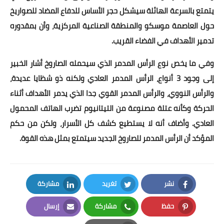
بداية tv
يتمتع بالسرعة الهائلة سيشكل حجر الأساس للدفاع المضاد للصواريخ
حول العاصمة موسكو والمنطقة الصناعية المركزية، وأن بمقدوره
حوادث
تدمير الأهداف في الفضاء القريب.
وفي ما يخص نوع الرأس المدمر الذي سيحمله الصاروخ أشار الخبير
إلى وجود 3 أنواع، الرأس المدمر العادي ولكنه ذو شظايا عديدة،
والرأس النووي، والرأس المدمر القوي جدا الذي يدمر الأهداف أثناء
الحركة وكأنه عتلة مصنوعة من التيتانيوم تضرب الهاتف المحمول
العادي. وأضاف أنه لا يستطيع كشف كل الأسرار، ولكن من حكم
المؤكد أن الرأس المدمر للصاروخ الجديد سيتمتع بمثل هذه القوة.
نشر
تغريد
مشاركة
LinkedIn
Twitter
Facebook
حفظ
مشاركة
إرسال
Email
Whatsapp
Pinterest