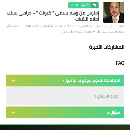
20 مارس 2020
إحترس من وهم يسمى " كيونت " ٠٠ حرامى يسلب
أحلام الشباب
بقلم : زكى عرفه ‎إذا ما كانش عندك حاجه تموت عشانها ٠٠ فأنت بالتأكيد معندكش
حاجه تعيش عشانها ٠٠ نفس الأفعال هاتوص…
المشاركات الأخيرة
FAQ
اقتراحاتك لتطوير موقع بداية نيوز ؟
إجابه السؤال 1
سؤال 2