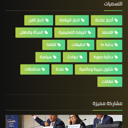
التسميات
أخبار عاجلة
اخبار الرياضة
اخبار الفن
اقتصاد
البوابة التعليمية
المرأة والطفل
بداية tv
تحقيقات
ثقافة
حكاية صورة
حوادث
سياسة
شئون عربية وعالمية
صحة
محافظات
مقالات
مشاركة مميزة