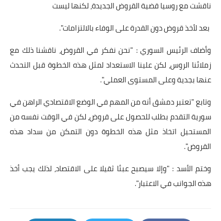
ناقشت مع روسيا قضية القروض الجديدة، لكنها ليست
أخبار الرياضة
بعد لأخذ قروض دون القدرة على الوفاء بالالتزامات".
أخبار الفن
وأضاف الرئيس السوري : "نحن نفكر في القروض، ناقشنا ذلك مع
صحة
زملائنا الروس، لكن علينا الاستعداد لمثل هذه الخطوة قبل التحدث
عنها بجدية وعلى المستوى العملي".
البوابة التعليمية
وتابع "تعتبر دمشق أنه من المهم في الوضع الاقتصادي الراهن في
المزيد
سورية التقدم بطلب للحصول على قروض، لكن في الوقت نفسه من
المستحيل اتخاذ مثل هذه الخطوة دون التمكن من سداد هذه
اقتصاد
القروض".
المرأة والطفل
وختم الأسد : "وإلا سيصبح عبئا ثقيلا على الاقتصاد، لذلك يجب أخذ
حكاية صورة
هذه الجوانب في الاعتبار".
ثقافة