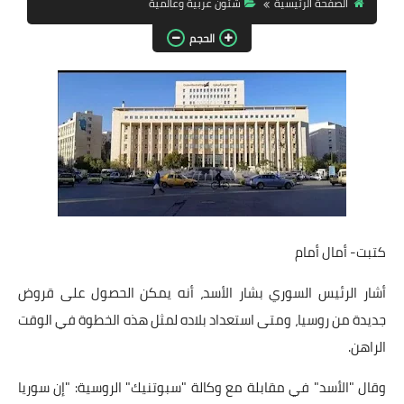
الصفحة الرئيسية
شئون عربية وعالمية
مقالات واراء
الحجم
محافظات
القاهرة
القليوبية
الجيزة
الاسكندرية
كتبت- أمال أمام
الدقهلية
أشار الرئيس السوري بشار الأسد، أنه يمكن الحصول على قروض
سوهاج
جديدة من روسيا، ومتى استعداد بلاده لمثل هذه الخطوة في الوقت
الراهن.
أسيوط
وقال "الأسد" في مقابلة مع وكالة "سبوتنيك" الروسية: "إن سوريا
شمال سيناء