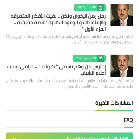
08 أبريل 2020
رحل زمن الإخوان ولكن .. بقيت الأفكار المتطرفه
والإعتقادات و الوعود الكاذبه " قصه حقيقيه ..
الجزء الأول "
بقلم : زكى عرفه مما لا شك فيه أن لكل شخص فكره وإعتقاداته وعادات تربى و نشأ
عليها ، وهناك عوامل خارجيه لها تأثيره…
20 مارس 2020
إحترس من وهم يسمى " كيونت " ٠٠ حرامى يسلب
أحلام الشباب
بقلم : زكى عرفه ‎إذا ما كانش عندك حاجه تموت عشانها ٠٠ فأنت بالتأكيد معندكش
حاجه تعيش عشانها ٠٠ نفس الأفعال هاتوص…
المشاركات الأخيرة
FAQ
اقتراحاتك لتطوير موقع بداية نيوز ؟