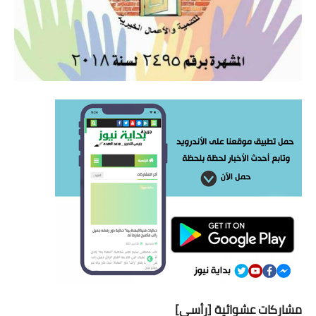
مشاركات عشوائية [رأسي]