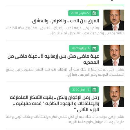
27 مارس 2020
الفرق بين الحب .. والغرام .. والعشق
بقلم : زكى عرفه الحب .. الغرام .. العشق .. قد تبدو هذه الكلمات
الثلاثه بمعنى واحد، حيث تدور كلها حول المشاعر وال…
16 يوليو 2020
عيلة ماضى مش بس إرهابيه !! .. عيلة ماضى من
المعديه
بقلم : زكى عرفه مما لا شك فيه أن الإرهاب هو تلك الفئه المنبوذه فى جميع
المجتمعات العربيه وغير العربيه ، كما إج…
19 أبريل 2020
رحل زمن الإخوان ولكن .. بقيت الأفكار المتطرفه
والإعتقادات و الوعود الكاذبه " قصه حقيقيه ..
الجزء الثاني "
بقلم : زكى عرفه ‎ما لا شك فيه أن لكل شخص فكره وإعتقاداته وعادات تربى و نشأ
عليها ، وهناك عوامل خارجيه لها تأثيره…