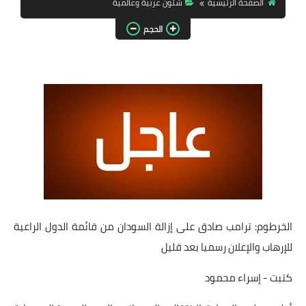
الصفحة الرئيسية
شئون عربية وعالمية
مقالات واراء
الحجم
محافظات
القاهرة
القليوبية
الجيزة
الاسكندرية
الدقهلية
الخرطوم: ترامب صادق على إزالة السودان من قائمة الدول الراعية
سوهاج
للإرهاب والإعلان رسميا بعد قليل
أسيوط
كتبت - إسراء محمود
شمال سيناء