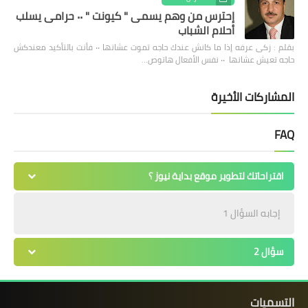
إحترس من وهم يسمى " كيونت " ٠٠ حرامى يسلب
أحلام الشباب
بقلم : زكى عرفه ‎إذا ما كانش عندك حاجه تموت عشانها ٠٠ فأنت بالتأكيد معندكش
حاجه تعيش عشانها ٠٠ نفس الأفعال هاتوص…
المشاركات الأخيرة
FAQ
اقتراحاتك لتطوير موقع بداية نيوز ؟
إجابه السؤال 1
سؤال 2
التسميات