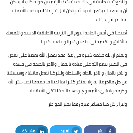
ولنضع تحت كلمة في داخله مئه خط بالرغم من كونه كلب لا يمكن
أن يسمعه او يشعر انه يسئه ولكن قال في داخله وغضب الله منه
عما بدر في داخله
أصبحنا في أمس الحاجه اليوم الي التربيه الأخلاقية الدينيه والتمسك
بالأخلاق والقيم حتى لا نهين غيرنا ولا نعيب غيرنا
ونعلم ان لله حكمة كبيرة في هذا فقد يفضل الله بعضنا على بعض
في الكثير ينعم الله على عباده بالجمال والآخر بالصحة في جسده
والآخر بالمال والآخر بالجاه والسلطة وليتركنا نفعل مانشاء وسيسئلنا
عن كل مااكرمنا به ولا نفتخر كثيرا بما لدينا ف جميعنا تحت ستر الله
وكرمه ولا شئ دائم سوي وجهه الله فلنتقي الله قليلا.
وليراع كل منا مشاعر غيره رفقا بجبر الخواطر.
نشر
تغريد
مشاركة