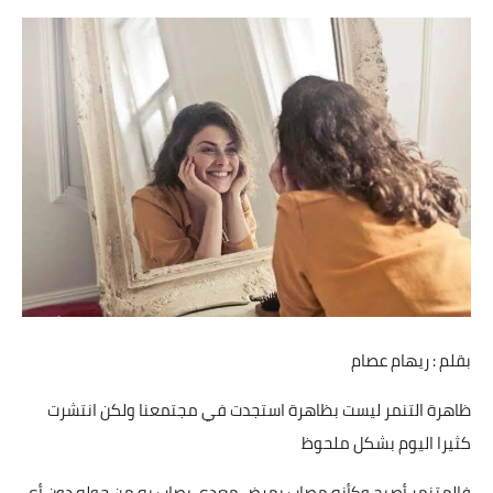
مقالات واراء
محافظات
القاهرة
القليوبية
الجيزة
الاسكندرية
الدقهلية
بقلم : ريهام عصام
سوهاج
ظاهرة التنمر ليست بظاهرة استجدت في مجتمعنا ولكن انتشرت
أسيوط
كثيرا اليوم بشكل ملحوظ
شمال سيناء
فالمتنمر أصبح وكأنه مصاب بمرض معدي يصاب به من حوله دون أي