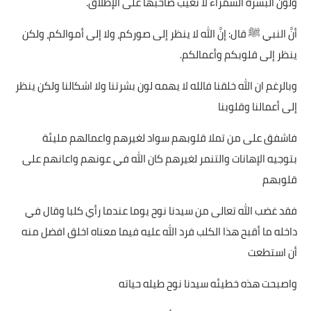
ولون البشره السمراء لا تعيب صاحبها على الإطلاق.
أنَّ النبي ﷺ قال: إنَّ الله لا ينظر إلى صوركم، ولا إلى أموالكم، ولكن
ينظر إلى قلوبكم وأعمالكم.
وبالرغم ان الله خلقنا فالله لا يهمه لون بشرتنا ولا اشكالنا ولكن ينظر
إلى أعمالنا وقلوبنا
فاشفق على من تملا قلوبهم سواد لغيرهم واعمالهم مليئة
بتوجيه الإهانات والتنمر لغيرهم كان الله في عونهم واعانهم على
قلوبهم
فقد غضب الله تعالى من سيدنا نوح يوما عندما رأي كلبا وقال في
داخله ما أقبح هذا الكلب فرد الله عليه فيما معناه اخلق افضل منه
أن استطعت
واصبحت هذه خطيئه سيدنا نوح طيله حياته