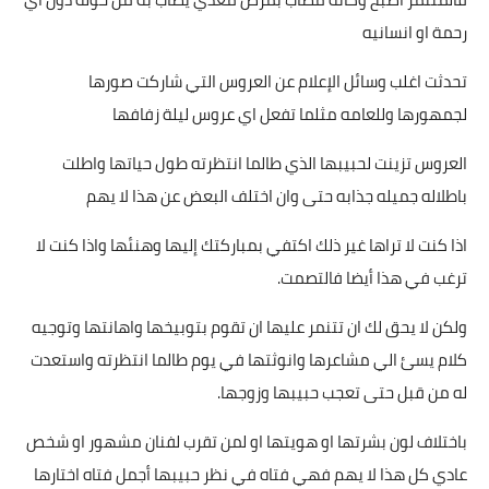
رحمة او انسانيه
أخبار الرياضة
تحدثت اغلب وسائل الإعلام عن العروس التي شاركت صورها
أخبار الفن
لجمهورها وللعامه مثلما تفعل اي عروس ليلة زفافها
صحة
العروس تزينت لحبيبها الذي طالما انتظرته طول حياتها واطلت
البوابة التعليمية
باطلاله جميله جذابه حتى وان اختلف البعض عن هذا لا يهم
المزيد
اذا كنت لا تراها غير ذلك اكتفي بمباركتك إليها وهنئها واذا كنت لا
ترغب في هذا أيضا فالتصمت.
اقتصاد
ولكن لا يحق لك ان تتنمر عليها ان تقوم بتوبيخها واهانتها وتوجيه
المرأة والطفل
كلام يسئ الي مشاعرها وانوثتها في يوم طالما انتظرته واستعدت
له من قبل حتى تعجب حبيبها وزوجها.
حكاية صورة
باختلاف لون بشرتها او هويتها او لمن تقرب لفنان مشهور او شخص
ثقافة
عادي كل هذا لا يهم فهي فتاه في نظر حبيبها أجمل فتاه اختارها