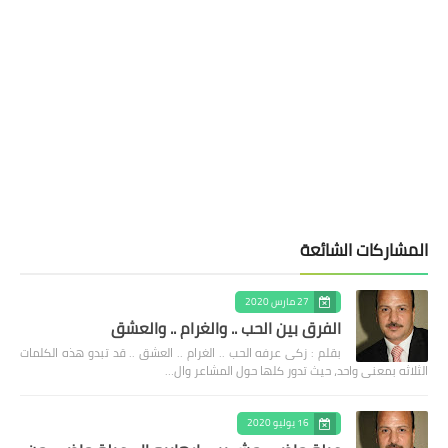
المشاركات الشائعة
27 مارس 2020
الفرق بين الحب .. والغرام .. والعشق
بقلم : زكى عرفه الحب .. الغرام .. العشق .. قد تبدو هذه الكلمات
الثلاثه بمعنى واحد، حيث تدور كلها حول المشاعر وال…
16 يوليو 2020