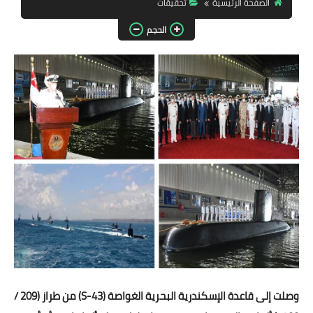
الصفحة الرئيسية
تحقيقات
مقالات واراء
الحجم
محافظات
القاهرة
القليوبية
الجيزة
الاسكندرية
الدقهلية
سوهاج
أسيوط
وصلت إلى قاعدة الإسكندرية البحرية الغواصة (S-43) من طراز (209 /
شمال سيناء