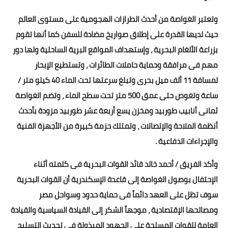
بداية tv
وتعتبر الغواصة من أحدث الطرازات الهجومية على مستوى العالم
حوادث
حيث لديها القدرة على إطلاق صواريخ مضادة للسفن كما أنها تقوم
بزراعة الألغام البحرية ، وإستهداف المواقع البرية الساحلية ولها دور
مهم فى مرافقة وحماية حاملات الطائرات ، وتستطيع الإبحار
لمسافة 11 ألف ميل بحرى وتبلغ سرعتها تحت الماء 40 كيلو متر /
ساعة وتغوص حتى عمق 500 متر تحت سطح الماء ، وتضم الغواصة
ثمانى أنابيب طوربيد ومخزن يسع أربعة عشر طوربيد مزودة بأحدث
أنظمة الملاحة والإتصالات ، وتمتلك حزمة كبيرة من الأجهزة الفنية
والإجراءات الدفاعية .
وأكد الفريق / أحمد خالد قائد القوات البحرية فى كلمته أثناء
الإحتفال بوصول الغواصة إلى قاعدة الإسكندرية أن القوات البحرية
سوف تظل على العهد دائماً فى حماية حدود وسواحل مصر
ومصالحها الإقتصادية ، موجهاً الشكر إلى القيادة السياسية والقيادة
العامة للقوات المسلحة على الجهود المبذولة فى تحديث التسليح