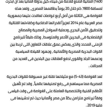
1400) ألمانية الصنع قادمة من ميناء كيل بدولة ألمانيا بعد أن أبحرت
لمسافة 7800 كم خلال 20 يوماً بطاقمها المصرى ، وتعد هذه
أخبار الرياضة
الغواصة هى الثالثة من أصل أربع غواصات تعاقدت عليها جمهورية
أخبار الفن
مصر العربية عام 2014 تعزيزاً لقدراتها الدفاعية وكفاءتها القتالية
ولتحقيق الأمن البحرى وحماية السواحل المصرية والمصالح
صحة
الإقتصادية فى البحرين الأحمر والمتوسط ، وذلك طبقاً للبرنامج
البوابة التعليمية
الزمنى المحدد والذى يعكس عمق علاقات التعاون التى تربط بين
القوات البحرية المصرية والألمانية ، وجهود القيادة السياسية
المزيد
ودعمها الجاد والقوى لدفع العلاقات بين البلدين فى العديد من
اقتصاد
المجالات .
المرأة والطفل
تعد الغواصة (S-43) مع مثيلاتها نقلة غير مسبوقة للقوات البحرية
المصرية مما سيساهم فى رفع تصنيفها عالمياً ، وقد تم تأهيل
حكاية صورة
الأطقم الفنية والتخصصية العاملة على الغواصة فى وقت قياسى
ثقافة
وفقاً لبرنامج متزامن بكلاً من مصر وألمانيا حيث تم تدشينها فى
مايو 2019 .