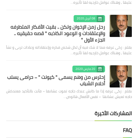
عليها ، وهناك عوامل خارجيه لها تأثيره…
08 أبريل 2020
رحل زمن الإخوان ولكن .. بقيت الأفكار المتطرفه
والإعتقادات و الوعود الكاذبه " قصه حقيقيه ..
الجزء الأول "
بقلم : زكى عرفه مما لا شك فيه أن لكل شخص فكره وإعتقاداته وعادات تربى و نشأ
عليها ، وهناك عوامل خارجيه لها تأثيره…
20 مارس 2020
إحترس من وهم يسمى " كيونت " ٠٠ حرامى يسلب
أحلام الشباب
بقلم : زكى عرفه ‎إذا ما كانش عندك حاجه تموت عشانها ٠٠ فأنت بالتأكيد معندكش
حاجه تعيش عشانها ٠٠ نفس الأفعال هاتوص…
المشاركات الأخيرة
FAQ