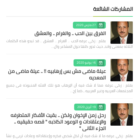
المشاركات الشائعة
27 مارس 2020
الفرق بين الحب .. والغرام .. والعشق
بقلم : زكى عرفه الحب .. الغرام .. العشق .. قد تبدو هذه الكلمات
الثلاثه بمعنى واحد، حيث تدور كلها حول المشاعر وال…
16 يوليو 2020
عيلة ماضى مش بس إرهابيه !! .. عيلة ماضى من
المعديه
بقلم : زكى عرفه مما لا شك فيه أن الإرهاب هو تلك الفئه المنبوذه فى جميع
المجتمعات العربيه وغير العربيه ، كما إج…
19 أبريل 2020
رحل زمن الإخوان ولكن .. بقيت الأفكار المتطرفه
والإعتقادات و الوعود الكاذبه " قصه حقيقيه ..
الجزء الثاني "
بقلم : زكى عرفه ‎ما لا شك فيه أن لكل شخص فكره وإعتقاداته وعادات تربى و نشأ