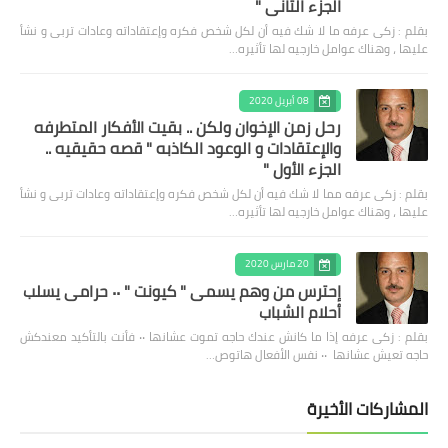
الجزء الثاني "
بقلم : زكى عرفه ‎ما لا شك فيه أن لكل شخص فكره وإعتقاداته وعادات تربى و نشأ
عليها ، وهناك عوامل خارجيه لها تأثيره…
08 أبريل 2020
رحل زمن الإخوان ولكن .. بقيت الأفكار المتطرفه
والإعتقادات و الوعود الكاذبه " قصه حقيقيه ..
الجزء الأول "
بقلم : زكى عرفه مما لا شك فيه أن لكل شخص فكره وإعتقاداته وعادات تربى و نشأ
عليها ، وهناك عوامل خارجيه لها تأثيره…
20 مارس 2020
إحترس من وهم يسمى " كيونت " ٠٠ حرامى يسلب
أحلام الشباب
بقلم : زكى عرفه ‎إذا ما كانش عندك حاجه تموت عشانها ٠٠ فأنت بالتأكيد معندكش
حاجه تعيش عشانها ٠٠ نفس الأفعال هاتوص…
المشاركات الأخيرة