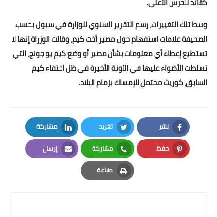
كقائد للحرس الأعلى.
بداية tv
وسط تلك التغييرات، رسم التقرير السنوي للوزارة في سيول بحسب
حوادث
الصحيفة علامات استفهام حول مصير أخت كيم، وقالت الوزراة إنها لا
تستطيع إعطاء أي معلومات بشأن مصير أو وضع كيم يو جونج، التي
تسلطت الأضواء عليها في الآونة الأخيرة في ظل اختفاء كيم
السابق، كوريث محتمل للإمساك بزمام البلاد.
نشر
تغريد
مشاركة
LinkedIn
Twitter
Facebook
حفظ
مشاركة
إرسال
Email
Whatsapp
Pinterest
طباعة
Print