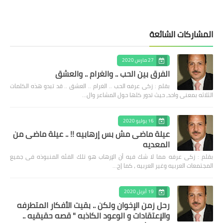
المشاركات الشائعة
27 مارس 2020
الفرق بين الحب .. والغرام .. والعشق
بقلم : زكى عرفه الحب .. الغرام .. العشق .. قد تبدو هذه الكلمات
الثلاثه بمعنى واحد، حيث تدور كلها حول المشاعر وال…
16 يوليو 2020
عيلة ماضى مش بس إرهابيه !! .. عيلة ماضى من
المعديه
بقلم : زكى عرفه مما لا شك فيه أن الإرهاب هو تلك الفئه المنبوذه فى جميع
المجتمعات العربيه وغير العربيه ، كما إج…
19 أبريل 2020
رحل زمن الإخوان ولكن .. بقيت الأفكار المتطرفه
والإعتقادات و الوعود الكاذبه " قصه حقيقيه ..