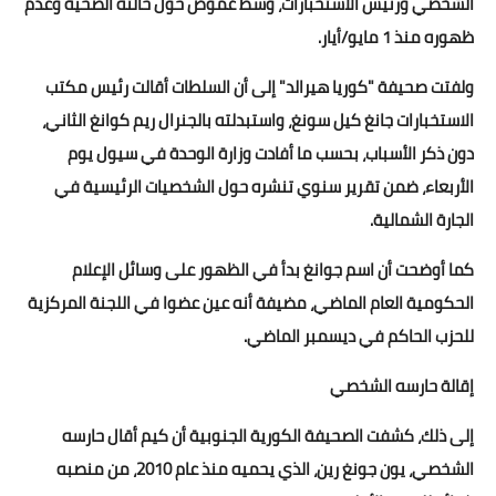
الشخصي ورئيس الاستخبارات، وسط غموض حول حالته الصحية وعدم
ظهوره منذ 1 مايو/أيار.
أخبار الرياضة
ولفتت صحيفة "كوريا هيرالد" إلى أن السلطات أقالت رئيس مكتب
أخبار الفن
الاستخبارات جانغ كيل سونغ، واستبدلته بالجنرال ريم كوانغ الثاني،
صحة
دون ذكر الأسباب، بحسب ما أفادت وزارة الوحدة في سيول يوم
الأربعاء، ضمن تقرير سنوي تنشره حول الشخصيات الرئيسية في
البوابة التعليمية
الجارة الشمالية.
المزيد
كما أوضحت أن اسم جوانغ بدأ في الظهور على وسائل الإعلام
اقتصاد
الحكومية العام الماضي، مضيفة أنه عين عضوا في اللجنة المركزية
للحزب الحاكم في ديسمبر الماضي.
المرأة والطفل
إقالة حارسه الشخصي
حكاية صورة
إلى ذلك، كشفت الصحيفة الكورية الجنوبية أن كيم أقال حارسه
ثقافة
الشخصي، يون جونغ رين، الذي يحميه منذ عام 2010، من منصبه