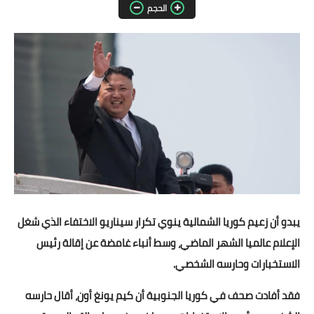
الحجم
مقالات واراء
محافظات
القاهرة
القليوبية
الجيزة
الاسكندرية
الدقهلية
يبدو أن زعيم كوريا الشمالية ينوي تكرار سيناريو الاختفاء الذي شغل
الإعلام عالميا الشهر الماضي، وسط أنباء غامضة عن إقالة رئيس
سوهاج
الاستخبارات وحارسه الشخصي.
أسيوط
فقد أفادت صحف في كوريا الجنوبية أن كيم يونغ أون، أقال حارسه
شمال سيناء