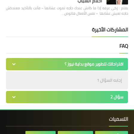
أحلام الشباب
بقلم : زكى عرفه ‎إذا ما كانش عندك حاجه تموت عشانها ٠٠ فأنت بالتأكيد معندكش
حاجه تعيش عشانها ٠٠ نفس الأفعال هاتوص…
المشاركات الأخيرة
FAQ
اقتراحاتك لتطوير موقع بداية نيوز ؟
إجابه السؤال 1
سؤال 2
التسميات