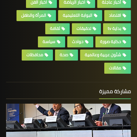
أخبار عاجلة
اخبار الرياضة
اخبار الفن
اقتصاد
البوابة التعليمية
المرأة والطفل
بداية tv
تحقيقات
ثقافة
حكاية صورة
حوادث
سياسة
شئون عربية وعالمية
صحة
محافظات
مقالات
مشاركة مميزة