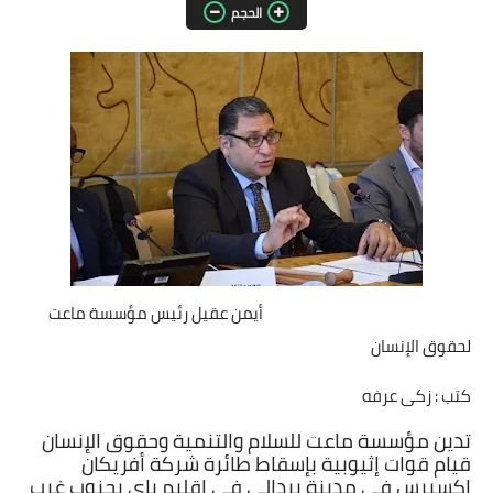
الحجم
مقالات واراء
محافظات
القاهرة
القليوبية
الجيزة
الاسكندرية
أيمن عقيل رئيس مؤسسة ماعت
الدقهلية
لحقوق الإنسان
سوهاج
كتب : زكى عرفه
تدين مؤسسة ماعت للسلام والتنمية وحقوق الإنسان
أسيوط
قيام قوات إثيوبية بإسقاط طائرة شركة أفريكان
إكسبرس في مدينة بردالي في إقليم باي بجنوب غرب
شمال سيناء