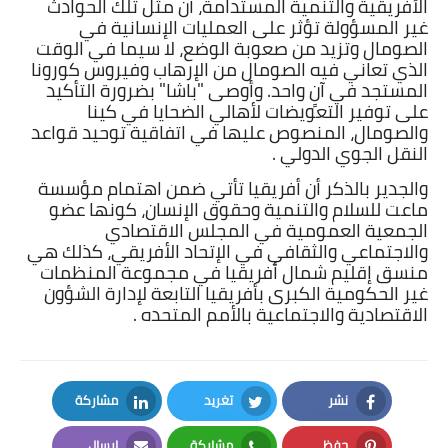
الأفريقية والتنمية المستدامة، أن مثل تلك الحوادث
بداية tv
غير المسؤولة تؤثر على العمليات الإنسانية في
الصومال وتزيد من صعوبة الوضع، لا سيما في الوقت
حوادث
الذي تعاني فيه الصومال من الإرهاب وفيروس كورونا
المستجد في آنٍ واحد. وأوصى "باشا" بضرورة التأكيد
على توفير التعويضات لأهالي الضحايا في كينا
والصومال، المنصوص عليها في اتفاقية توحيد قواعد
النقل الجوي الدولي .
والجدير بالذكر أن أفريقيا تأتي ضمن اهتمام مؤسسة
ماعت للسلام والتنمية وحقوق الإنسان، كونها عضو
الجمعية العمومية في المجلس الاقتصادي
والاجتماعي والثقافي في الإتحاد الأفريقي، كذلك هي
منسق إقليم شمال أفريقيا في مجموعة المنظمات
غير الحكومية الكبرى بأفريقيا التابعة لإدارة
الشؤون
الاقتصادية والاجتماعية بالأمم المتحده .
نشر
تغريد
مشاركة
LinkedIn
Twitter
Facebook
حفظ
مشاركة
إرسال