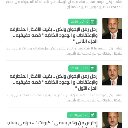
بقلم : زكى عرفه مما لا شك فيه أن الإرهاب هو تلك الفئه المنبوذه فى جميع
المجتمعات العربيه وغير العربيه ، كما إج…
19 أبريل 2020
رحل زمن الإخوان ولكن .. بقيت الأفكار المتطرفه
والإعتقادات و الوعود الكاذبه " قصه حقيقيه ..
الجزء الثاني "
بقلم : زكى عرفه ‎ما لا شك فيه أن لكل شخص فكره وإعتقاداته وعادات تربى و نشأ
عليها ، وهناك عوامل خارجيه لها تأثيره…
08 أبريل 2020
رحل زمن الإخوان ولكن .. بقيت الأفكار المتطرفه
والإعتقادات و الوعود الكاذبه " قصه حقيقيه ..
الجزء الأول "
بقلم : زكى عرفه مما لا شك فيه أن لكل شخص فكره وإعتقاداته وعادات تربى و نشأ
عليها ، وهناك عوامل خارجيه لها تأثيره…
20 مارس 2020
إحترس من وهم يسمى " كيونت " ٠٠ حرامى يسلب