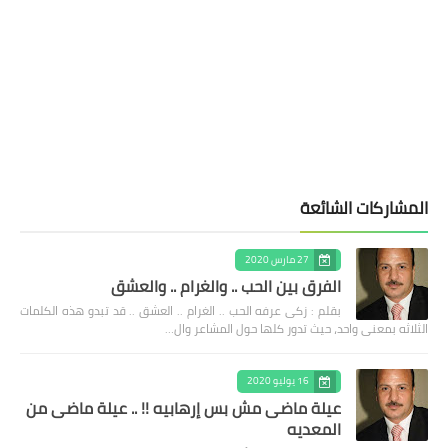
المشاركات الشائعة
27 مارس 2020
الفرق بين الحب .. والغرام .. والعشق
بقلم : زكى عرفه الحب .. الغرام .. العشق .. قد تبدو هذه الكلمات
الثلاثه بمعنى واحد، حيث تدور كلها حول المشاعر وال…
16 يوليو 2020
عيلة ماضى مش بس إرهابيه !! .. عيلة ماضى من
المعديه