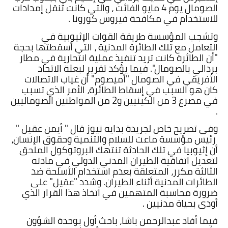
الصومال يوم 4 مايو الفائت ، والتي كانت تنقل إمدادات
للاستخدام في مكافحة فيروس كورونا .
أخبار الرياضة
وتشجب المؤسسة طريقة القوات الإثيوبية في
أخبار الفن
التعامل مع تلك الطائرة المدنية ، التي أسقطتها بحجة
"أن الطائرة كانت تريد تنفيذ عملية انتحارية في مطار
بردالي بالصومال". فيما يؤكد تقرير لبعثة الاتحاد
صحة
الأفريقي في الصومال "أميصوم" أن غياب الاتصالات
كان هو السبب في إسقاط الطائرة، الأمر الذي تسبب
البوابة التعليمية
في مصرع 3 من الكينيين و2 من المواطنين الصوماليين
.
المزيد
وفى تصريح خاص لجريدة بدايه نيوز قال " أيمن عقيل "
رئيس مؤسسة ماعت للسلام والتنمية وحقوق الإنسان،
اقتصاد
أن إثيوبيا في تلك الحادثة تنتهك البروتوكول الملحق
لتعديل اتفاقية الطيران المدني الدولي في مادته
المرأة والطفل
الثالثة مكرر، المتعلقة بعدم استخدام الأسلحة ضد
الطائرات المدنية أثناء الطيران. وشدد "عقيل" على
حكاية صورة
ضرورة محاسبة المتهمين في اتخاذ هذا القرار الذي
أودى بحياة مدنيين .
ثقافة
فيما أفاد عبدالرحمن باشا، باحث أول بوحدة الشؤون