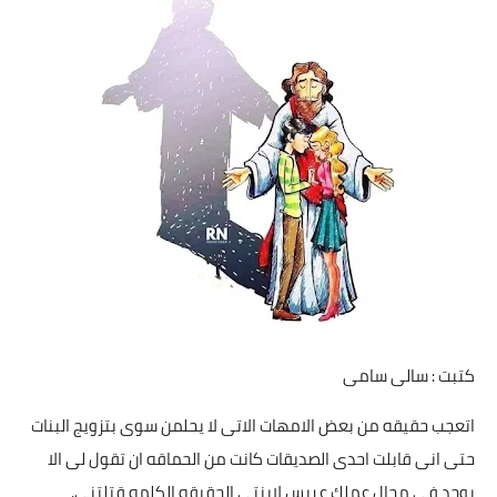
مقالات واراء
محافظات
القاهرة
القليوبية
الجيزة
الاسكندرية
الدقهلية
كتبت : سالى سامى
سوهاج
اتعجب حقيقه من بعض الامهات الاتى لا يحلمن سوى بتزويج البنات
أسيوط
حتى انى قابلت احدى الصديقات كانت من الحماقه ان تقول لى الا
يوجد فى مجال عملك عريس لابنتى الحقيقه الكلمه قتلتنى.
شمال سيناء