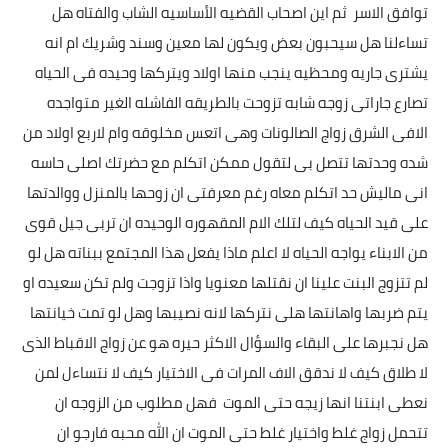
بداية tv
توافق الاسر ثم اين اصحاب القضيه الأساسيه الشاب والفتاه هل
تساءلنا هل سيحبون بعض ويكون لها معين وسند وشريك ام انه
حوادث
يشترى جاريه ومحظيه ينجب منها اولاد ويتركها وحيده فى الحياه
تصارع جاراتى زوجه شابه تزوحت بالطريقه الفاشله الغير متواجده
الافى الشرق زواج الصالونات وهى اتعس مخلوقه وام لاربع اولاد من
شده وحدتها تتصل بى لتقول ممكن اتكلم مع حضرتك اصلى حاسه
انى ماليش حد اتكلم معاه رغم معرفتى ان زوحها بالمنزل ووالدتها
على قيد الحياه كيف لتلك الام المقهوره الوحيده ان تربى جيل قوى
من الابناء يواجه الحياه لا اعلم ماذا يفعل هذا المجتمع ببناته هل لو
لم تتزوج البنت علينا ان نقتلها معنويا واذا تزوجت ولم تكن سعيده او
يتم ضربها واهانتها هلى نتركها لانه نصيبها وهل لو تمت خيانتها
هل نجبرها على البقاء والسؤال الاكثر حيره هو عن زواج الاقباط الذى
لا طلاق كيف لا ندقق الاف المرات فى الاختيار كيف لا نتساءل لمن
نعطى ابنتنا انها زيجه حتى الموت فهل مطلوب من الزوجه ان
تتحمل زواج غلط واختيار غلط حتى الموت ان الله محبه فارجو ان