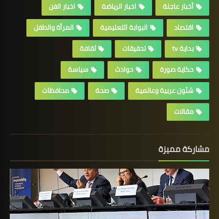
أخبار عاجلة
اخبار الرياضة
اخبار الفن
اقتصاد
البوابة التعليمية
المرأة والطفل
بداية tv
تحقيقات
ثقافة
حكاية صورة
حوادث
سياسة
شئون عربية وعالمية
صحة
محافظات
مقالات
مشاركة مميزة