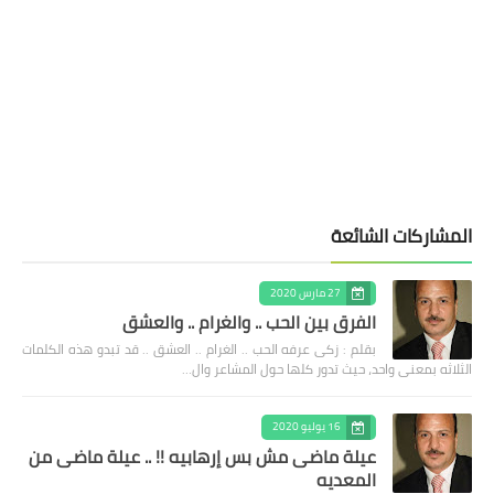
المشاركات الشائعة
27 مارس 2020
الفرق بين الحب .. والغرام .. والعشق
بقلم : زكى عرفه الحب .. الغرام .. العشق .. قد تبدو هذه الكلمات
الثلاثه بمعنى واحد، حيث تدور كلها حول المشاعر وال…
16 يوليو 2020
عيلة ماضى مش بس إرهابيه !! .. عيلة ماضى من
المعديه