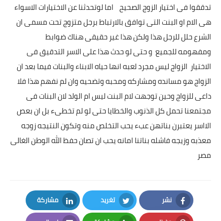
تدققوا فى اختيار الزوج الصحيح اما لوتحدثنا عن الاختيارات الاسواء
هى الام او البنت التى توافق بالارتباط برجل متزوج تحت مسمى ان
الشرع حلل للرجل هذا ولكن هذا غير حقيقى هناك ضوابط
ومفهومه للجميع و حتى لو حدث هذا على الاسر التدقيق فى
الاختيار الزواج ليس مجرد لعبه انها حياه الابناء والبنات فيما بعد ان
الزواج هو مسانده ومشاركه ومحبه وتضحيه وان لم نفهم هذا فلا
داعى للزواج وحين توجهت لام البنت ليس ام الولد لان البنات فى
مجتمعنا تحمل كل الذنوب والخطايا حتى لو لم تخطىء بل ان بعص
الااسر يعتبرن بناتهن عبء يحب التخلص منه وتكون النتيجه زوجه
معذبه وزيجه فاشله بناتنا امانه يحب ان تصان حفظ الله الوطن الغالى
مصر
نشر
تغريد
مشاركة
LinkedIn
Twitter
Facebook