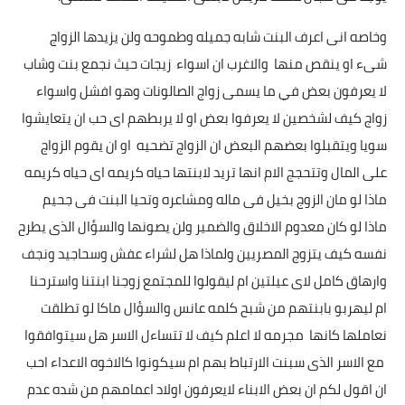
وخاصه انى اعرف البنت شابه جميله وطموحه ولن يزيدها الزواج
أخبار الرياضة
شىء او ينقص منها والاغرب ان اسواء زيجات حيث نجمع بنت وشاب
أخبار الفن
لا يعرفون بعض في ما يسمى زواج الصالونات وهو افشل واسواء
زواج كيف لشخصين لا يعرفوا بعض او لا يربطهم اى حب ان يتعايشوا
صحة
سويا ويتقبلوا بعضهم البعض ان الزواج تضحيه او ان يقوم الزواج
البوابة التعليمية
على المال وتتحجج الام انها تريد لابنتها حياه كريمه اى حياه كريمه
ماذا لو مان الزوج بخيل فى ماله ومشاعره وتحيا البنت فى جحيم
المزيد
ماذا لو كان معدوم الاخلاق والضمير ولن يصونها والسؤال الذى يطرح
اقتصاد
نفسه كيف يتزوج المصريين ولماذا هل لشراء عفش وسحاجيد ونجف
وارهاق كامل لاى عيلتين ام ليقولوا للمجتمع زوجنا ابنتنا واسترحنا
المرأة والطفل
ام ليهربو بابنتهم من شبح كلمه عانس والسؤال ماكا لو تطلقت
حكاية صورة
نعاملها كانها مجرمه لا اعلم كيف لا تتساءل الاسر هل سيتوافقوا
مع الاسر الذى سبنت الارتباط بهم ام سيكونوا كالاخوه الاعداء احب
ثقافة
ان اقول لكم ان بعض الابناء لايعرفون اولاد اعمامهم من شده عدم