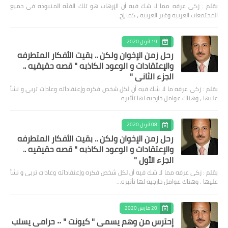
بقلم : زكى عرفه مما لا شك فيه أن الإرهاب هو تلك الفئه المنبوذه فى جميع
المجتمعات العربيه وغير العربيه ، كما إج…
19 أبريل 2020
رحل زمن الإخوان ولكن .. بقيت الأفكار المتطرفه
والإعتقادات و الوعود الكاذبه " قصه حقيقيه ..
الجزء الثاني "
بقلم : زكى عرفه ‎ما لا شك فيه أن لكل شخص فكره وإعتقاداته وعادات تربى و نشأ
عليها ، وهناك عوامل خارجيه لها تأثيره…
08 أبريل 2020
رحل زمن الإخوان ولكن .. بقيت الأفكار المتطرفه
والإعتقادات و الوعود الكاذبه " قصه حقيقيه ..
الجزء الأول "
بقلم : زكى عرفه مما لا شك فيه أن لكل شخص فكره وإعتقاداته وعادات تربى و نشأ
عليها ، وهناك عوامل خارجيه لها تأثيره…
20 مارس 2020
إحترس من وهم يسمى " كيونت " ٠٠ حرامى يسلب