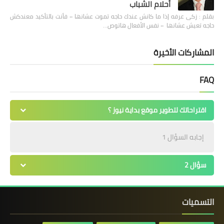
أحلام الشباب
بقلم : زكى عرفه ‎إذا ما كانش عندك حاجه تموت عشانها ٠٠ فأنت بالتأكيد معندكش
حاجه تعيش عشانها ٠٠ نفس الأفعال هاتوص…
المشاركات الأخيرة
FAQ
اقتراحاتك لتطوير موقع بداية نيوز ؟
إجابه السؤال 1
سؤال 2
التسميات