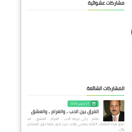
مشاركات عشوائية
المشاركات الشائعة
27 مارس 2020
الفرق بين الحب .. والغرام .. والعشق
بقلم : زكى عرفه الحب .. الغرام .. العشق .. قد
تبدو هذه الكلمات الثلاثه بمعنى واحد، حيث تدور كلها حول المشاعر
وال…