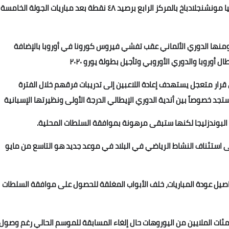
بروسيا دورتموند و٥ نقاط عن الثالث لايبزيج بينما يحتل بروسيا مونشنجلادباخ بالمركز الرابع برصيد ٤٨ نقطة بعد مباريات الجولة الخامسة
ومنها الدوري الألماني عقب تفشي فيروس كورونا في أوروبا بالإضافة
 أوروبا والدوري الأوروبي وتأجيل بطولة يورو ٢٠٢٠
 قرار متعجل يستهدف إعادة اللاعبين إلى تدريبات فرقهم خلال الفترة
ستجد خصوصاً بين أندية الدوري الإيطالي الدرجة الأولى ونظيرتها الإسبانية
البوندزليجا لكنها ستبقى مرهونة بموافقة السلطات المحلية.
ة إلى استئناف النشاط الرياضي في البلاد في موعد جديد هو التاسع من مايو
ل عودة المباريات، خلف الأبواب المغلقة للحصول على موافقة السلطات
ات الملايين من اليوروهات حال إلغاء المسابقة للموسم الحالي رغم وصول