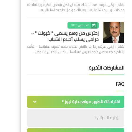
بقلم : زكى عرفه مما لا شك فيه أن لكل شخص فكره وإعتقاداته
وعادات تربى و نشأ عليها ، وهناك عوامل خارجيه لها تأثيره…
20 مارس 2020
إحترس من وهم يسمى " كيونت " ٠٠
حرامى يسلب أحلام الشباب
بقلم : زكى عرفه ‎إذا ما كانش عندك حاجه تموت عشانها ٠٠ فأنت
بالتأكيد معندكش حاجه تعيش عشانها ٠٠ نفس الأفعال هاتوص…
المشاركات الأخيرة
FAQ
اقتراحاتك لتطوير موقع بداية نيوز ؟
إجابه السؤال 1