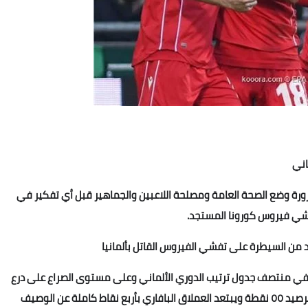
اني
رورة وضع الصحة العامة ومصلحة اللاعبين والجماهير قبل أي تفكير في
تفشي فيروس كورونا المستجد.
 من السيطرة على تفشي الفيروس القاتل بألمانيا
في المركز ال ١١ برصيد ٣٠ نقطة ويوجد في منتصف جدول ترتيب الدوري الألماني وعلى مستوى الصراع على درع
الدوري الألماني يتصدر بايرن ميونخ جدول ترتيب البوندزليجا برصيد ٥٥ نقطة ويبتعد العملاق البافاري بأربع نقاط كاملة عن الوصيف