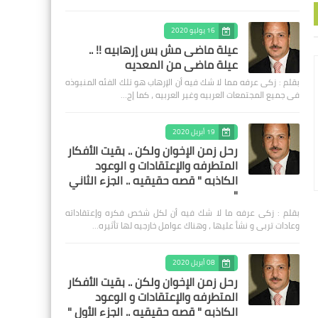
16 يوليو 2020
عيلة ماضى مش بس إرهابيه !! ..
عيلة ماضى من المعديه
بقلم : زكى عرفه مما لا شك فيه أن الإرهاب هو تلك الفئه المنبوذه
فى جميع المجتمعات العربيه وغير العربيه ، كما إج…
19 أبريل 2020
رحل زمن الإخوان ولكن .. بقيت الأفكار
المتطرفه والإعتقادات و الوعود
الكاذبه " قصه حقيقيه .. الجزء الثاني
"
بقلم : زكى عرفه ‎ما لا شك فيه أن لكل شخص فكره وإعتقاداته
وعادات تربى و نشأ عليها ، وهناك عوامل خارجيه لها تأثيره…
08 أبريل 2020
رحل زمن الإخوان ولكن .. بقيت الأفكار
المتطرفه والإعتقادات و الوعود
الكاذبه " قصه حقيقيه .. الجزء الأول "