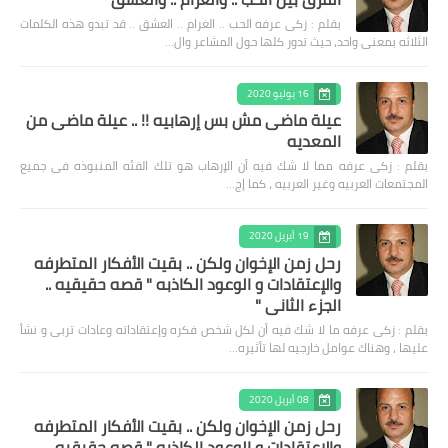
بقلم : زكى عرفه الحب .. الغرام .. العشق .. قد تبدو هذه الكلمات
الثلاثه بمعنى واحد، حيث تدور كلها حول المشاعر وال…
16 يوليو 2020
عيلة ماضى مش بس إرهابيه !! .. عيلة ماضى من
المعديه
بقلم : زكى عرفه مما لا شك فيه أن الإرهاب هو تلك الفئه المنبوذه فى جميع
المجتمعات العربيه وغير العربيه ، كما إج…
19 أبريل 2020
رحل زمن الإخوان ولكن .. بقيت الأفكار المتطرفه
والإعتقادات و الوعود الكاذبه " قصه حقيقيه ..
الجزء الثاني "
بقلم : زكى عرفه ‎ما لا شك فيه أن لكل شخص فكره وإعتقاداته وعادات تربى و نشأ
عليها ، وهناك عوامل خارجيه لها تأثيره…
08 أبريل 2020
رحل زمن الإخوان ولكن .. بقيت الأفكار المتطرفه
والإعتقادات و الوعود الكاذبه " قصه حقيقيه ..