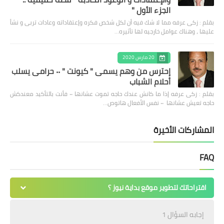
الجزء الأول "
بقلم : زكى عرفه مما لا شك فيه أن لكل شخص فكره وإعتقاداته وعادات تربى و نشأ
عليها ، وهناك عوامل خارجيه لها تأثيره…
20 مارس 2020
إحترس من وهم يسمى " كيونت " ٠٠ حرامى يسلب
أحلام الشباب
بقلم : زكى عرفه ‎إذا ما كانش عندك حاجه تموت عشانها ٠٠ فأنت بالتأكيد معندكش
حاجه تعيش عشانها ٠٠ نفس الأفعال هاتوص…
المشاركات الأخيرة
FAQ
اقتراحاتك لتطوير موقع بداية نيوز ؟
إجابه السؤال 1