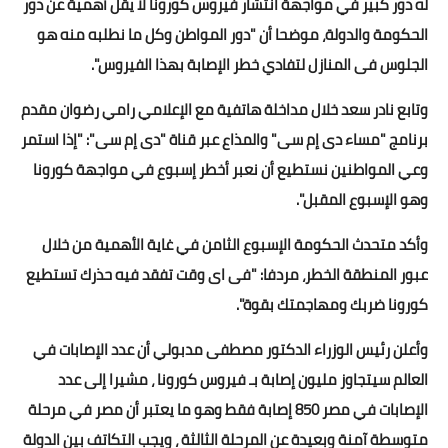
له دور كبير في مواجهة انتشار فيروس كورونا لا يقل أهمية عن دور
الحكومة والدولة، موضحا أن "دور المواطن وكل ما نطلبه منه هو
أخبار الرياضة
الجلوس فى المنازل لتفادي خطر الإصابة بهذا الفيروس".
أخبار الفن
وتابع نادر سعد خلال مداخلة هاتفية مع الإعلامي رامي رضوان مقدم
صحة
برنامج "مساء دى إم سى" والمذاع عبر قناة "دى إم سى": "إذا استمر
وعي المواطنين نستطيع أن نعبر أخطر إسبوع في مواجهة كورونا
البوابة التعليمية
وهو الإسبوع المقبل".
المزيد
وأكد متحدث الحكومة الإسبوع الثامن في غاية الأهمية من خلال
اقتصاد
عبور المنطقة الخطر، مردفا: "فى اى وقت تفقد فيه حذرك تستطيع
كورونا ضربك ومهاجمتك بقوة".
المرأة والطفل
وأعلن رئيس الوزراء الدكتور مصطفى مدبولي أن عدد الإصابات في
حكاية صورة
العالم سيتجاوز مليون إصابة بـ فيروس كورونا ، مشيرا إلى عدد
ثقافة
الإصابات في مصر 850 إصابة فقط وهو ما يعتبر أن مصر في مرحلة
متوسطة آمنة وبعيدة عن المرحلة الثالثة ، ويجب التكاتف بين الدولة