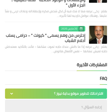
الجزء الأول "
بقلم : زكى عرفه مما لا شك فيه أن لكل شخص فكره وإعتقاداته وعادات تربى و نشأ
عليها ، وهناك عوامل خارجيه لها تأثيره…
20 مارس 2020
إحترس من وهم يسمى " كيونت " ٠٠ حرامى يسلب
أحلام الشباب
بقلم : زكى عرفه ‎إذا ما كانش عندك حاجه تموت عشانها ٠٠ فأنت بالتأكيد معندكش
حاجه تعيش عشانها ٠٠ نفس الأفعال هاتوص…
المشاركات الأخيرة
FAQ
اقتراحاتك لتطوير موقع بداية نيوز ؟
إجابه السؤال 1