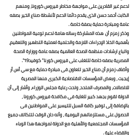
بداية tv
لدعم غير القادرين على مواجهة مخاطر فيروس كورونا، ومنهم
الكابت أحمد حسن الذى يقدم دائما الدعم لأنشطة صناع الخير بصفه
حوادث
عامة ومبادرة حماية بصفة خاصة .
وذكر زمزم أن هذه المشاركة رساله هامة لدعم توعية المواطنين
بأهمية اتخاذ الإجراءات اللازمة والحتمية لعملية التطهير والتعقيم،
واتباع ارشادات منظمة الصحة العالمية بصفه عامة ووزارة الصحة
المصرية بصفه خاصة للتغلب على فيروس كورنا" كوفيد19".
وأضاف زمزم أن صناع الخير تتعاون فى مبادرة حماية مع سي أس أر
إيجبت ، وبعض المؤسسات الاقتصادية الكبرى منها المصرية
للاتصالات، والمصرف المتحد، وتحت رعاية مجلس الوزراء، وأشار إلى أن
الدولة تقوم بجهد كبير للغاية فى مكافحة فيروس كورونا ،
بالإضافة إلى توفير كافة السبل للتيسير على المواطنين فى
الحصول على مستلزماتهم اليومية ، وأنه حان الوقت لتتكاتف جميع
المؤسسات المجتمعية والأهلية مع الدولة لمواجهة هذا الوباء
والقضاء علية .