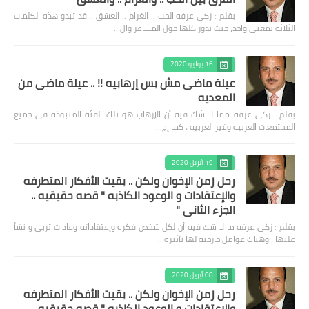
بقلم : زكى عرفه الحب .. الغرام .. العشق .. قد تبدو هذه الكلمات
الثلاثه بمعنى واحد، حيث تدور كلها حول المشاعر وال…
16 يوليو 2020
عيلة ماضى مش بس إرهابيه !! .. عيلة ماضى من
المعديه
بقلم : زكى عرفه مما لا شك فيه أن الإرهاب هو تلك الفئه المنبوذه فى جميع
المجتمعات العربيه وغير العربيه ، كما إج…
19 أبريل 2020
رحل زمن الإخوان ولكن .. بقيت الأفكار المتطرفه
والإعتقادات و الوعود الكاذبه " قصه حقيقيه ..
الجزء الثاني "
بقلم : زكى عرفه ‎ما لا شك فيه أن لكل شخص فكره وإعتقاداته وعادات تربى و نشأ
عليها ، وهناك عوامل خارجيه لها تأثيره…
08 أبريل 2020
رحل زمن الإخوان ولكن .. بقيت الأفكار المتطرفه
والإعتقادات و الوعود الكاذبه " قصه حقيقيه ..