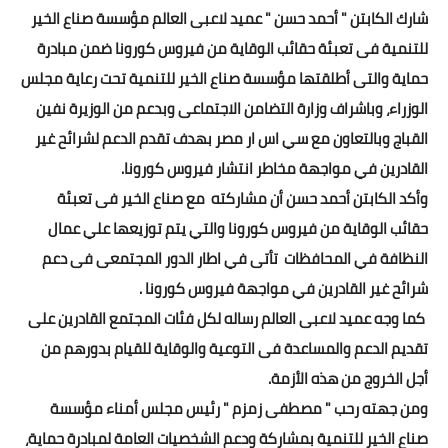
شارك الكابتن " أحمد حسن " عميد لاعبى العالم مؤسسة صناع الخير
أخبار الرياضة
للتنمية فى تعبئة حقائب الوقاية من فيروس كورونا ضمن مبادرة
حماية والتى أطلقتها مؤسسة صناع الخير للتنمية تحت رعاية مجلس
أخبار الفن
الوزراء، وباشراف وزارة التضامن الاجتماعى وبدعم من الوزيرة نفين
صحة
القباج وبالتعاون مع سي اس ار مصر بهدف تقدم الدعم لشرائح غير
القادرين في مواجهة مخاطر انتشار فيروس كورونا.
البوابة التعليمية
وأكد الكابتن أحمد حسن أن مشاركته مع صناع الخير فى تعبئة
المزيد
حقائب الوقاية من فيروس كورونا والتي يتم توزيعها علي عمال
النظافة في المحافظات تأتى في اطار الدور المجتمعى فى دعم
اقتصاد
شرائح غير القادرين في مواجهة فيروس كورونا .
المرأة والطفل
كما وجه عميد لاعبى العالم رساله لكل فئات المجتمع القادرين على
تقديم الدعم والمساعدة فى التوعية والوقاية للقيام بدورهم من
حكاية صورة
أجل الخروج من هذه الأزمة.
ثقافة
ومن جهته رحب " مصطفى زمزم " رئيس مجلس أمناء مؤسسة
صناع الخير للتنمية بمشاركة ودعم الشخصيات العامة لمبادرة حماية،