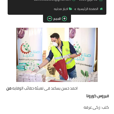
مقالات واراء
الصفحة الرئيسية
اخبار محليه
الحجم
محافظات
القاهرة
القليوبية
الجيزة
الاسكندرية
الدقهلية
احمد حسن يساعد فى تعبئة حقائب الوقايه
من
سوهاج
فيروس كورونا
أسيوط
كتب : زكى عرفه
شمال سيناء