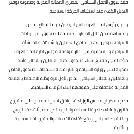
بداية tv
فقد سوق العمل السياحي المصري العمالة المدربة وصعوبة توفير
البديل الكفء عند استئناف الحركة السياحية.
حوادث
واعرب رئيس اتحاد الغرف السياحية عن قيام القطاع الخاص
بالمساهمة من خلال الموارد المقترحة للصندوق من ايرادات
السياحة بتوفير الدعم المادي للعاملين بالشركات و المنشآت
السياحية و الفندقية، في اطار موافقة مجلس ادارة اتحاد الغرف
مؤخرا على مقترح انشاء صندوق لدعم العاملين بالقطاع، وأكد
تقديره لتبني وزارة السياحة والآثار لفكرة استحداث الصندوق الخاص
بالعاملين بالقطاع السياحي الخاص لأول مرة وذلك للاحتفاظ بالعمالة
المدربة وللحفاظ على حقوقهم اثناء الأزمات السياحية.
جدير بالذكر ان مجلس الوزراء قد وافق امس الخميس على مشروع
قانون بإنشاء صندوقا للسياحة والآثار يختص بدعم أنشطة الترويج
والتنشيط السياحي ورفع كفاءة الخدمات والمشروعات السياحية
والأثرية.