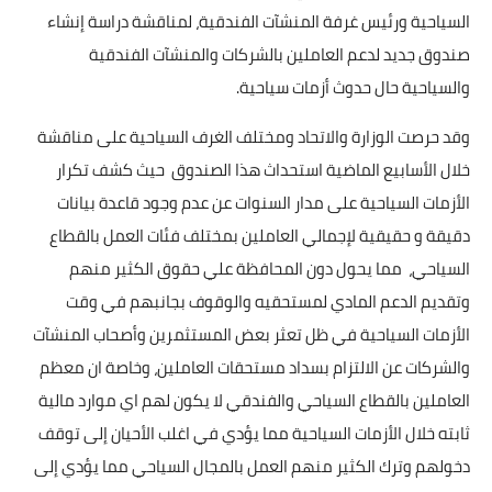
السياحية ورئيس غرفة المنشآت الفندقية، لمناقشة دراسة إنشاء
أخبار الرياضة
صندوق جديد لدعم العاملين بالشركات والمنشآت الفندقية
والسياحية حال حدوث أزمات سياحية.
أخبار الفن
وقد حرصت الوزارة والاتحاد ومختلف الغرف السياحية على مناقشة
صحة
خلال الأسابيع الماضية استحداث هذا الصندوق حيث كشف تكرار
البوابة التعليمية
الأزمات السياحية على مدار السنوات عن عدم وجود قاعدة بيانات
دقيقة و حقيقية لإجمالي العاملين بمختلف فئات العمل بالقطاع
المزيد
السياحي، مما يحول دون المحافظة علي حقوق الكثير منهم
اقتصاد
وتقديم الدعم المادي لمستحقيه والوقوف بجانبهم في وقت
الأزمات السياحية في ظل تعثر بعض المستثمرين وأصحاب المنشآت
المرأة والطفل
والشركات عن الالتزام بسداد مستحقات العاملين، وخاصة ان معظم
حكاية صورة
العاملين بالقطاع السياحي والفندقي لا يكون لهم اي موارد مالية
ثابته خلال الأزمات السياحية مما يؤدي في اغلب الأحيان إلى توقف
ثقافة
دخولهم وترك الكثير منهم العمل بالمجال السياحي مما يؤدي إلى