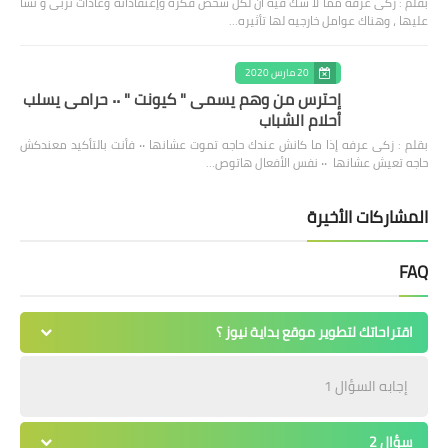
بقلم : زكى عرفه مما لا شك فيه أن لكل شخص فكره وإعتقاداته وعادات تربى و نشأ
عليها ، وهناك عوامل خارجيه لها تأثيره…
20 مارس 2020
إحترس من وهم يسمى " كيونت " ٠٠ حرامى يسلب
أحلام الشباب
بقلم : زكى عرفه ‎إذا ما كانش عندك حاجه تموت عشانها ٠٠ فأنت بالتأكيد معندكش
حاجه تعيش عشانها ٠٠ نفس الأفعال هاتوص…
المشاركات الأخيرة
FAQ
اقتراحاتك لتطوير موقع بداية نيوز ؟
إجابه السؤال 1
سؤال 2