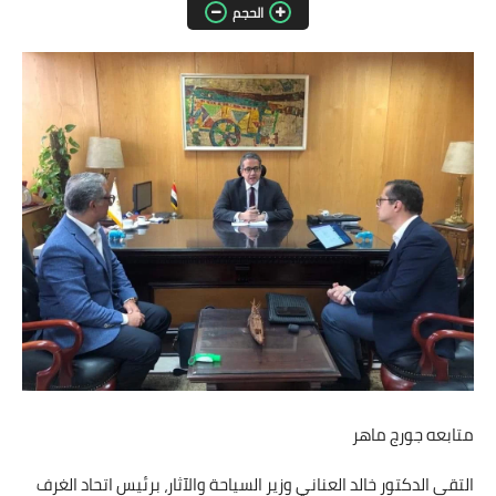
الحجم
مقالات واراء
محافظات
القاهرة
القليوبية
الجيزة
الاسكندرية
الدقهلية
سوهاج
متابعه جورج ماهر
أسيوط
التقى الدكتور خالد العناني وزير السياحة والآثار، برئيس اتحاد الغرف
شمال سيناء