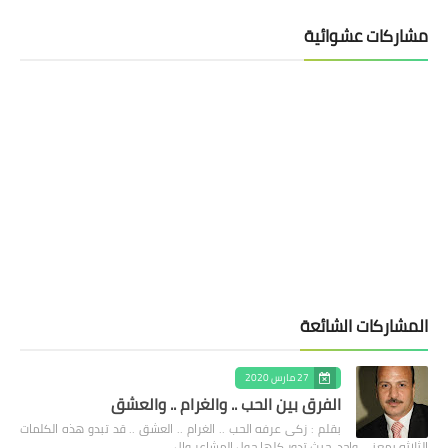
مشاركات عشوائية
المشاركات الشائعة
27 مارس 2020
الفرق بين الحب .. والغرام .. والعشق
بقلم : زكى عرفه الحب .. الغرام .. العشق .. قد تبدو هذه الكلمات
الثلاثه بمعنى واحد، حيث تدور كلها حول المشاعر وال…