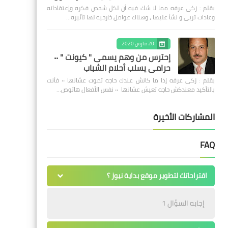
بقلم : زكى عرفه مما لا شك فيه أن لكل شخص فكره وإعتقاداته
وعادات تربى و نشأ عليها ، وهناك عوامل خارجيه لها تأثيره…
20 مارس 2020
إحترس من وهم يسمى " كيونت " ٠٠
حرامى يسلب أحلام الشباب
بقلم : زكى عرفه ‎إذا ما كانش عندك حاجه تموت عشانها ٠٠ فأنت
بالتأكيد معندكش حاجه تعيش عشانها ٠٠ نفس الأفعال هاتوص…
المشاركات الأخيرة
FAQ
اقتراحاتك لتطوير موقع بداية نيوز ؟
إجابه السؤال 1