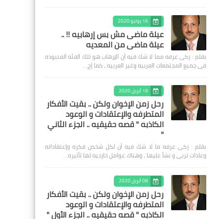
16 يوليو 2020
عيلة ماضى مش بس إرهابيه !! ..
عيلة ماضى من المعديه
بقلم : زكى عرفه مما لا شك فيه أن الإرهاب هو تلك الفئه المنبوذه
فى جميع المجتمعات العربيه وغير العربيه ، كما إج…
19 أبريل 2020
رحل زمن الإخوان ولكن .. بقيت الأفكار
المتطرفه والإعتقادات و الوعود
الكاذبه " قصه حقيقيه .. الجزء الثاني
"
بقلم : زكى عرفه ‎ما لا شك فيه أن لكل شخص فكره وإعتقاداته
وعادات تربى و نشأ عليها ، وهناك عوامل خارجيه لها تأثيره…
08 أبريل 2020
رحل زمن الإخوان ولكن .. بقيت الأفكار
المتطرفه والإعتقادات و الوعود
الكاذبه " قصه حقيقيه .. الجزء الأول "