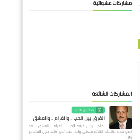
مشاركات عشوائية
المشاركات الشائعة
27 مارس 2020
الفرق بين الحب .. والغرام .. والعشق
بقلم : زكى عرفه الحب .. الغرام .. العشق .. قد
تبدو هذه الكلمات الثلاثه بمعنى واحد، حيث تدور كلها حول المشاعر
وال…