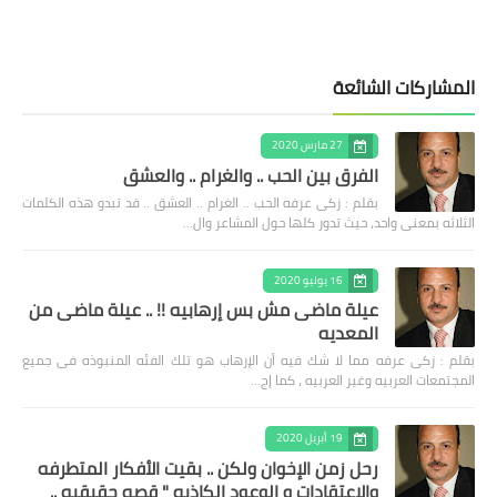
المشاركات الشائعة
27 مارس 2020
الفرق بين الحب .. والغرام .. والعشق
بقلم : زكى عرفه الحب .. الغرام .. العشق .. قد تبدو هذه الكلمات
الثلاثه بمعنى واحد، حيث تدور كلها حول المشاعر وال…
16 يوليو 2020
عيلة ماضى مش بس إرهابيه !! .. عيلة ماضى من
المعديه
بقلم : زكى عرفه مما لا شك فيه أن الإرهاب هو تلك الفئه المنبوذه فى جميع
المجتمعات العربيه وغير العربيه ، كما إج…
19 أبريل 2020
رحل زمن الإخوان ولكن .. بقيت الأفكار المتطرفه
والإعتقادات و الوعود الكاذبه " قصه حقيقيه ..