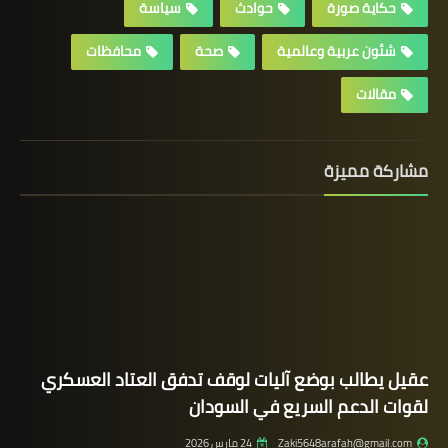
حكاية صورة
حوادث
سياسة
شئون عربية وعالمية
صحة
محافظات
مقالات
مشاركة مميزة
عقيل يطالب بوضع آليات لوقف تدفق العتاد العسكري
لقوات الدعم السريع في السودان
Zaki5648arafah@gmail.com
24 مارس 2026