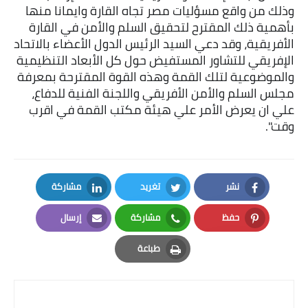
وذلك من واقع مسؤليات مصر تجاه القارة وايمانا منها
بأهمية ذلك المقترح لتحقيق السلم والأمن في القارة
أخبار الرياضة
الأفريقية، وقد دعي السيد الرئيس الدول الأعضاء بالاتحاد
الإفريقي للتشاور المستفيض حول كل الأبعاد التنظيمية
أخبار الفن
والموضوعية لتلك القمة وهذه القوة المقترحة بمعرفة
صحة
مجلس السلم والأمن الأفريقي واللجنة الفنية للدفاع،
علي ان يعرض الأمر علي هيئة مكتب القمة في اقرب
البوابة التعليمية
وقت".
المزيد
اقتصاد
نشر
تغريد
مشاركة
LinkedIn
Twitter
Facebook
المرأة والطفل
حفظ
مشاركة
إرسال
Email
Whatsapp
Pinterest
حكاية صورة
طباعة
Print
ثقافة