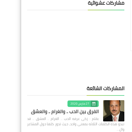
مشاركات عشوائية
المشاركات الشائعة
27 مارس 2020
الفرق بين الحب .. والغرام .. والعشق
بقلم : زكى عرفه الحب .. الغرام .. العشق .. قد
تبدو هذه الكلمات الثلاثه بمعنى واحد، حيث تدور كلها حول المشاعر
وال…