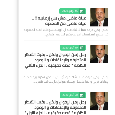
16 يوليو 2020
عيلة ماضى مش بس إرهابيه !! ..
عيلة ماضى من المعديه
بقلم : زكى عرفه مما لا شك فيه أن الإرهاب هو تلك الفئه المنبوذه
فى جميع المجتمعات العربيه وغير العربيه ، كما إج…
19 أبريل 2020
رحل زمن الإخوان ولكن .. بقيت الأفكار
المتطرفه والإعتقادات و الوعود
الكاذبه " قصه حقيقيه .. الجزء الثاني
"
بقلم : زكى عرفه ‎ما لا شك فيه أن لكل شخص فكره وإعتقاداته
وعادات تربى و نشأ عليها ، وهناك عوامل خارجيه لها تأثيره…
08 أبريل 2020
رحل زمن الإخوان ولكن .. بقيت الأفكار
المتطرفه والإعتقادات و الوعود
الكاذبه " قصه حقيقيه .. الجزء الأول "