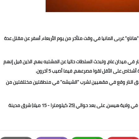
 "هاناو" غربى المانيا في وقت متأخر من يوم الأربعاء، أسفر عن مقتل عدة
نار في ميدان عام، وتبحث السلطات حاليا عن المشتبه بهم، الذين قيل إنهم
شخاص على الأقل لقوا مصرعهم، فيما أصيب 5 آخرون.
 إطلاق النار وقع في مقهيين لشرب "الشيشه" في منطقتين مختلفتين من
يذكر أن "هاناو" هي مدينة يبلغ عدد سكانها 100 ألف نسمة في ولاية هيسن، على بعد حوالي (25 كيلومترا - 15 ميلا) شرق مدينة