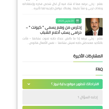
بقلم : زكى عرفه مما لا شك فيه أن لكل شخص فكره وإعتقاداته
وعادات تربى و نشأ عليها ، وهناك عوامل خارجيه لها تأثيره…
20 مارس 2020
إحترس من وهم يسمى " كيونت " ٠٠
حرامى يسلب أحلام الشباب
بقلم : زكى عرفه ‎إذا ما كانش عندك حاجه تموت عشانها ٠٠ فأنت
بالتأكيد معندكش حاجه تعيش عشانها ٠٠ نفس الأفعال هاتوص…
المشاركات الأخيرة
FAQ
اقتراحاتك لتطوير موقع بداية نيوز ؟
إجابه السؤال 1