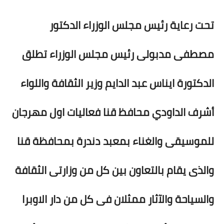
أخبار الرياضة
تحت رعاية رئيس مجلس الوزراء
الدكتور
أخبار الفن
مصطفى مدبولى رئيس مجلس الوزراء تطلق
صحة
الدكتورة ايناس عبد الدايم وزير الثقافة واللواء
البوابة التعليمية
أشرف الداودي محافظ قنا فعاليات اول مهرجان
المزيد
اقتصاد
للموسيقى والغناء بمعبد دندرة بمحافظة قنا
المرأة والطفل
والذى يقام بالتعاون بين كل من وزارتى الثقافة
حكاية صورة
والسياحة والآثار ممثلان فى كل من دار الاوبرا
ثقافة