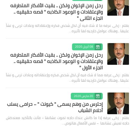
رحل زمن الإخوان ولكن .. بقيت الأفكار المتطرفه
والإعتقادات و الوعود الكاذبه " قصه حقيقيه ..
الجزء الثاني "
بقلم : زكى عرفه ‎ما لا شك فيه أن لكل شخص فكره وإعتقاداته وعادات تربى و نشأ
عليها ، وهناك عوامل خارجيه لها تأثيره…
08 أبريل 2020
رحل زمن الإخوان ولكن .. بقيت الأفكار المتطرفه
والإعتقادات و الوعود الكاذبه " قصه حقيقيه ..
الجزء الأول "
بقلم : زكى عرفه مما لا شك فيه أن لكل شخص فكره وإعتقاداته وعادات تربى و نشأ
عليها ، وهناك عوامل خارجيه لها تأثيره…
20 مارس 2020
إحترس من وهم يسمى " كيونت " ٠٠ حرامى يسلب
أحلام الشباب
بقلم : زكى عرفه ‎إذا ما كانش عندك حاجه تموت عشانها ٠٠ فأنت بالتأكيد معندكش
حاجه تعيش عشانها ٠٠ نفس الأفعال هاتوص…