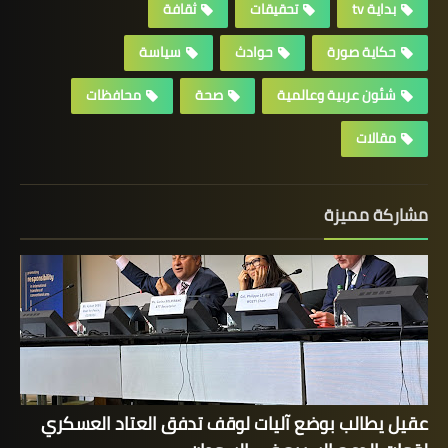
بداية tv
تحقيقات
ثقافة
حكاية صورة
حوادث
سياسة
شئون عربية وعالمية
صحة
محافظات
مقالات
مشاركة مميزة
عقيل يطالب بوضع آليات لوقف تدفق العتاد العسكري