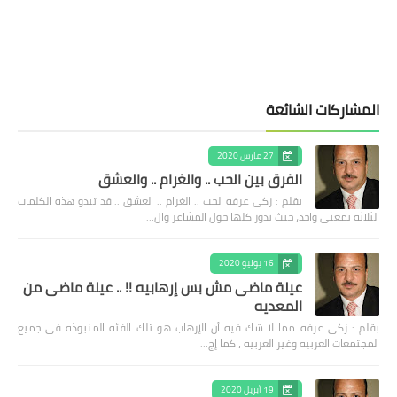
المشاركات الشائعة
27 مارس 2020
الفرق بين الحب .. والغرام .. والعشق
بقلم : زكى عرفه الحب .. الغرام .. العشق .. قد تبدو هذه الكلمات
الثلاثه بمعنى واحد، حيث تدور كلها حول المشاعر وال…
16 يوليو 2020
عيلة ماضى مش بس إرهابيه !! .. عيلة ماضى من
المعديه
بقلم : زكى عرفه مما لا شك فيه أن الإرهاب هو تلك الفئه المنبوذه فى جميع
المجتمعات العربيه وغير العربيه ، كما إج…
19 أبريل 2020