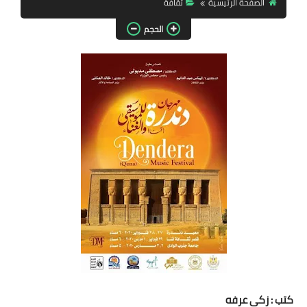
الصفحة الرئيسية
ثقافة
مقالات واراء
الحجم
محافظات
القاهرة
القليوبية
الجيزة
الاسكندرية
الدقهلية
سوهاج
أسيوط
كتب : زكى عرفه
شمال سيناء