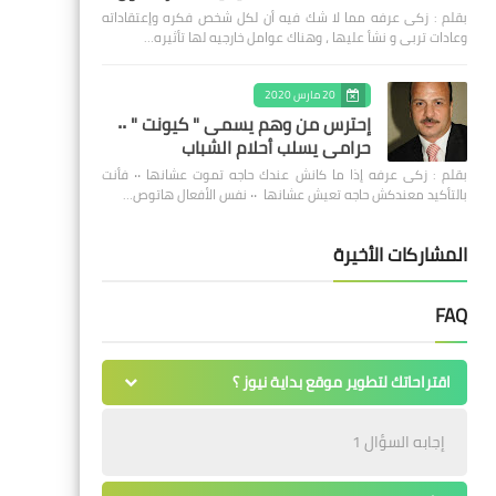
بقلم : زكى عرفه مما لا شك فيه أن لكل شخص فكره وإعتقاداته
وعادات تربى و نشأ عليها ، وهناك عوامل خارجيه لها تأثيره…
20 مارس 2020
إحترس من وهم يسمى " كيونت " ٠٠
حرامى يسلب أحلام الشباب
بقلم : زكى عرفه ‎إذا ما كانش عندك حاجه تموت عشانها ٠٠ فأنت
بالتأكيد معندكش حاجه تعيش عشانها ٠٠ نفس الأفعال هاتوص…
المشاركات الأخيرة
FAQ
اقتراحاتك لتطوير موقع بداية نيوز ؟
إجابه السؤال 1