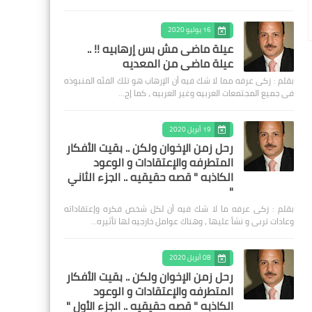
16 يوليو 2020
عيلة ماضى مش بس إرهابيه !! ..
عيلة ماضى من المعديه
بقلم : زكى عرفه مما لا شك فيه أن الإرهاب هو تلك الفئه المنبوذه
فى جميع المجتمعات العربيه وغير العربيه ، كما إج…
19 أبريل 2020
رحل زمن الإخوان ولكن .. بقيت الأفكار
المتطرفه والإعتقادات و الوعود
الكاذبه " قصه حقيقيه .. الجزء الثاني
"
بقلم : زكى عرفه ‎ما لا شك فيه أن لكل شخص فكره وإعتقاداته
وعادات تربى و نشأ عليها ، وهناك عوامل خارجيه لها تأثيره…
08 أبريل 2020
رحل زمن الإخوان ولكن .. بقيت الأفكار
المتطرفه والإعتقادات و الوعود
الكاذبه " قصه حقيقيه .. الجزء الأول "