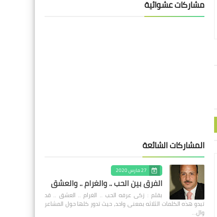
مشاركات عشوائية
المشاركات الشائعة
27 مارس 2020
الفرق بين الحب .. والغرام .. والعشق
بقلم : زكى عرفه الحب .. الغرام .. العشق .. قد
تبدو هذه الكلمات الثلاثه بمعنى واحد، حيث تدور كلها حول المشاعر
وال…