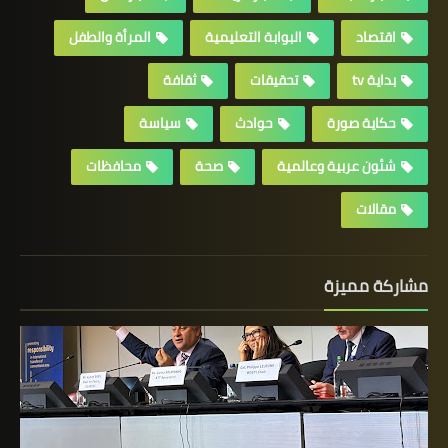
اقتصاد
البوابة التعليمية
المرأة والطفل
بداية tv
تحقيقات
ثقافة
حكاية صورة
حوادث
سياسة
شئون عربية وعالمية
صحة
محافظات
مقالات
مشاركة مميزة