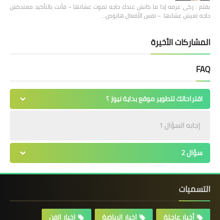
بقلم : زكى عرفه ‎إذا ما كانش عندك حاجه تموت عشانها ٠٠ فأنت بالتأكيد معندكش
حاجه تعيش عشانها ٠٠ نفس الأفعال هاتوص…
المشاركات الأخيرة
FAQ
اقتراحاتك لتطوير موقع بداية نيوز ؟
إجابه السؤال 1
سؤال 2
التسميات
أخبار عاجلة
اخبار الرياضة
اخبار الفن