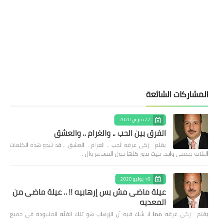
المشاركات الشائعة
27 مارس 2020
الفرق بين الحب .. والغرام .. والعشق
بقلم : زكى عرفه الحب .. الغرام .. العشق .. قد تبدو هذه الكلمات
الثلاثه بمعنى واحد، حيث تدور كلها حول المشاعر وال…
16 يوليو 2020
عيلة ماضى مش بس إرهابيه !! .. عيلة ماضى من
المعديه
بقلم : زكى عرفه مما لا شك فيه أن الإرهاب هو تلك الفئه المنبوذه فى جميع