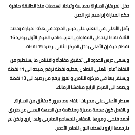
دخل الفريقان المباراة بحماسة وتبادلا الهجمات منذ انطلاقة صافرة
أخبار الرياضة
حكم المباراة إبراهيم نور الدين.
أخبار الفن
يأمل الأهلي في التغلب على حرس الحدود في هذه المباراة وحصد
الثلاث نقاط ليتخطى المقاولون العرب صاحب المركز الأول برصيد 16
صحة
نقطة، حيث إن الأهلي يحتل المركز الثاني برصيد 15 نقطة.
البوابة التعليمية
ويسعى حرس الحدود الى تحقيق مفاجأة واقتناص ما يستطيع من
المزيد
النقاط أمام الأهلي، التعادل يعطيه نقطة ترفع رصيده الى 11 نقطة
ويستقر بها في مركزه الثامن، والفوز يرفع من رصيد الى 13 نقطة
اقتصاد
ويصعد الى المركز الرابع منافسًا الزمالك.
المرأة والطفل
سيطر الأهلي على مجريات اللقاء بعد مرور 5 دقائق من المباراة،
حكاية صورة
وبالفعل كون هجمة مميزة ومنظمة من الجبهة اليمنى عن طريق
أحمد فتحي، ومررها بالمقاس للمهاجم المغربي وليد ازارو، ولكن لم
ثقافة
يترجمها ازارو بالهدف الاول للمادر الأحمر.