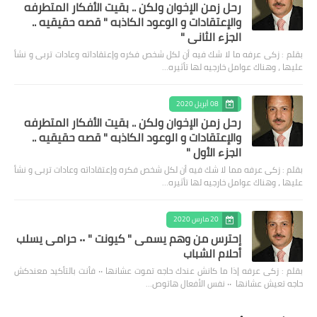
رحل زمن الإخوان ولكن .. بقيت الأفكار المتطرفه
والإعتقادات و الوعود الكاذبه " قصه حقيقيه ..
الجزء الثاني "
بقلم : زكى عرفه ‎ما لا شك فيه أن لكل شخص فكره وإعتقاداته وعادات تربى و نشأ
عليها ، وهناك عوامل خارجيه لها تأثيره…
08 أبريل 2020
رحل زمن الإخوان ولكن .. بقيت الأفكار المتطرفه
والإعتقادات و الوعود الكاذبه " قصه حقيقيه ..
الجزء الأول "
بقلم : زكى عرفه مما لا شك فيه أن لكل شخص فكره وإعتقاداته وعادات تربى و نشأ
عليها ، وهناك عوامل خارجيه لها تأثيره…
20 مارس 2020
إحترس من وهم يسمى " كيونت " ٠٠ حرامى يسلب
أحلام الشباب
بقلم : زكى عرفه ‎إذا ما كانش عندك حاجه تموت عشانها ٠٠ فأنت بالتأكيد معندكش
حاجه تعيش عشانها ٠٠ نفس الأفعال هاتوص…