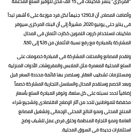
"المركزي" ينشر ماكينات فى 15 ألف محل لتوفير السلع المدعمة
أخبار الرياضة
وأضافت المصادر، أن الـ1250 جنيهاً لكل فرد موزعة على 6 أشهر تبدأ
فى يناير حتى يونيو 2020، مشيرةً إلى أن البنك المركزى سيوفر
أخبار الفن
ماكينات لاستخدام كروت التموين ككارت ائتمان فى المحال
صحة
المشاركة بالمبادرة مع رفع نسبة الائتمان من 35% إلى 50%.
البوابة التعليمية
وتقدم المصانع والمحلات المشاركة فى المبادرة خصومات على
السلع المحلية المعمرة مثل الملابس والمفروشات، الأدوات المنزلية
المزيد
ومستلزمات تشطيب العقار، وستصدر بها قائمة محددة السعر قبل
اقتصاد
وبعد الخصم وستقدم المحال والسلاسل التجارية المشاركة خصماً
إضافياً تحدد نسبته على كل سلعة. وتوفر المبادرة السلع بأسعار
المرأة والطفل
مخفضة للمواطنين للحد من آثار الإصلاح الاقتصادى وتشجيع شراء
حكاية صورة
المنتج المحلى ونمو الناتج المحلى الإجمالى وتشغيل المصانع
العامة ونمو التجارة المنظمة وخلق فرص عمل للشباب وضخ
ثقافة
استثمارات جديدة فى السوق المحلية.