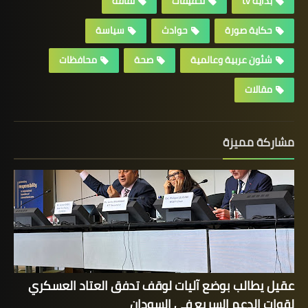
بداية tv
تحقيقات
ثقافة
حكاية صورة
حوادث
سياسة
شئون عربية وعالمية
صحة
محافظات
مقالات
مشاركة مميزة
عقيل يطالب بوضع آليات لوقف تدفق العتاد العسكري
لقوات الدعم السريع في السودان