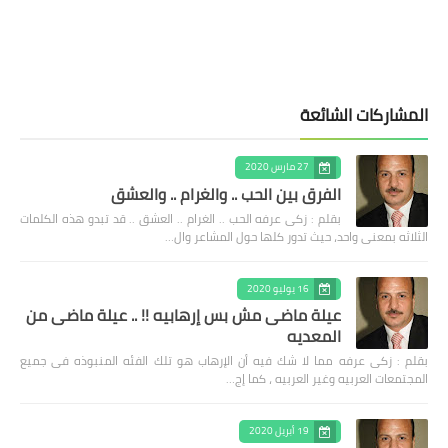
المشاركات الشائعة
27 مارس 2020
الفرق بين الحب .. والغرام .. والعشق
بقلم : زكى عرفه الحب .. الغرام .. العشق .. قد تبدو هذه الكلمات
الثلاثه بمعنى واحد، حيث تدور كلها حول المشاعر وال…
16 يوليو 2020
عيلة ماضى مش بس إرهابيه !! .. عيلة ماضى من
المعديه
بقلم : زكى عرفه مما لا شك فيه أن الإرهاب هو تلك الفئه المنبوذه فى جميع
المجتمعات العربيه وغير العربيه ، كما إج…
19 أبريل 2020