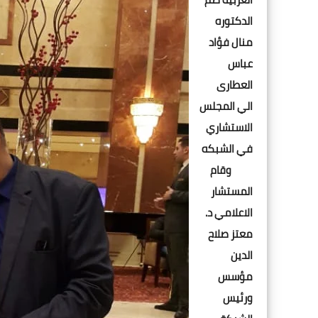
الدكتوره
منال فؤاد
عباس
العطارى
الي المجلس
الاستشاري
في الشبكه
وقام
المستشار
الاعلامي د.
معتز صلاح
الدين
مؤسس
ورئيس