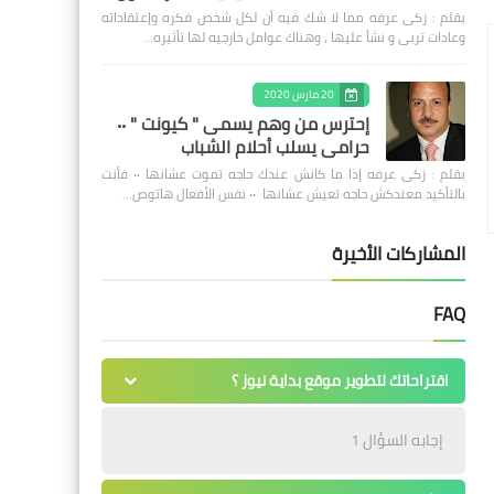
بقلم : زكى عرفه مما لا شك فيه أن لكل شخص فكره وإعتقاداته
وعادات تربى و نشأ عليها ، وهناك عوامل خارجيه لها تأثيره…
20 مارس 2020
إحترس من وهم يسمى " كيونت " ٠٠
حرامى يسلب أحلام الشباب
بقلم : زكى عرفه ‎إذا ما كانش عندك حاجه تموت عشانها ٠٠ فأنت
بالتأكيد معندكش حاجه تعيش عشانها ٠٠ نفس الأفعال هاتوص…
المشاركات الأخيرة
FAQ
اقتراحاتك لتطوير موقع بداية نيوز ؟
إجابه السؤال 1