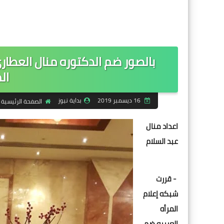
بالصور ضم الدكتوره منال العطا
ال
16 ديسمبر 2019
بداية نيوز
الصفحة الرئيسية
اعداد منال
عبد السلام
- قررت
شبكه إعلام
المرأه
العربيه ضم