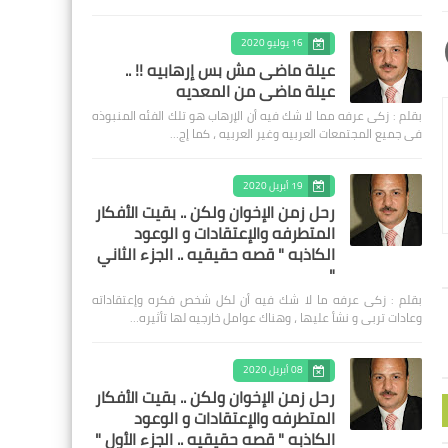
16 يوليو 2020
عيلة ماضى مش بس إرهابيه !! ..
عيلة ماضى من المعديه
بقلم : زكى عرفه مما لا شك فيه أن الإرهاب هو تلك الفئه المنبوذه
فى جميع المجتمعات العربيه وغير العربيه ، كما إج…
19 أبريل 2020
رحل زمن الإخوان ولكن .. بقيت الأفكار
المتطرفه والإعتقادات و الوعود
الكاذبه " قصه حقيقيه .. الجزء الثاني
"
بقلم : زكى عرفه ‎ما لا شك فيه أن لكل شخص فكره وإعتقاداته
وعادات تربى و نشأ عليها ، وهناك عوامل خارجيه لها تأثيره…
08 أبريل 2020
رحل زمن الإخوان ولكن .. بقيت الأفكار
المتطرفه والإعتقادات و الوعود
الكاذبه " قصه حقيقيه .. الجزء الأول "