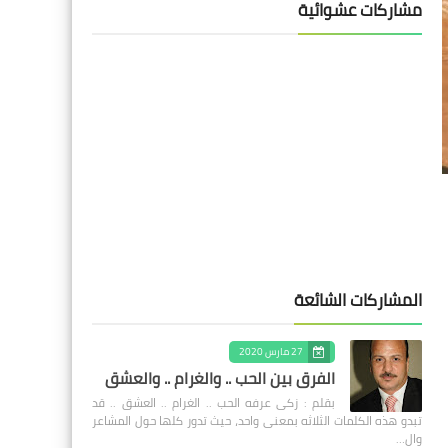
مشاركات عشوائية
المشاركات الشائعة
27 مارس 2020
الفرق بين الحب .. والغرام .. والعشق
بقلم : زكى عرفه الحب .. الغرام .. العشق .. قد
تبدو هذه الكلمات الثلاثه بمعنى واحد، حيث تدور كلها حول المشاعر
وال…