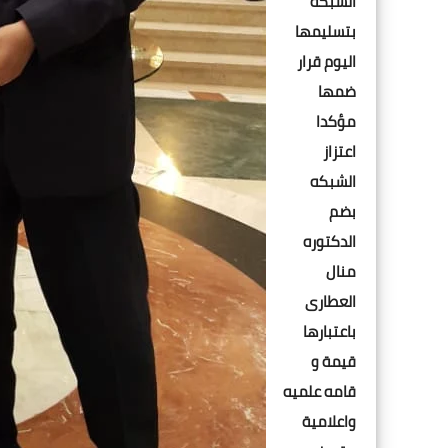
الشبكة
بتسليمها
اليوم قرار
ضمها
مؤكدا
اعتزاز
الشبكه
بضم
الدكتوره
منال
العطارى
باعتبارها
قيمة و
قامه علميه
واعلامية