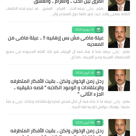
الفرق بين الحب .. والغرام .. والعشق
بقلم : زكى عرفه الحب .. الغرام .. العشق .. قد تبدو هذه الكلمات
الثلاثه بمعنى واحد، حيث تدور كلها حول المشاعر وال…
16 يوليو 2020
عيلة ماضى مش بس إرهابيه !! .. عيلة ماضى من
المعديه
بقلم : زكى عرفه مما لا شك فيه أن الإرهاب هو تلك الفئه المنبوذه فى جميع
المجتمعات العربيه وغير العربيه ، كما إج…
19 أبريل 2020
رحل زمن الإخوان ولكن .. بقيت الأفكار المتطرفه
والإعتقادات و الوعود الكاذبه " قصه حقيقيه ..
الجزء الثاني "
بقلم : زكى عرفه ‎ما لا شك فيه أن لكل شخص فكره وإعتقاداته وعادات تربى و نشأ
عليها ، وهناك عوامل خارجيه لها تأثيره…
08 أبريل 2020
رحل زمن الإخوان ولكن .. بقيت الأفكار المتطرفه