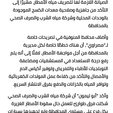
الصيانة اللازمة لها لتصريف مياه الأمطار، مشيرًا إلى
التأكد من جاهزية وصلاحية معدات الكسح الموجودة
أخبار الرياضة
بالوحدات المحلية وشركة مياه الشرب والصرف الصحي
أخبار الفن
بالمحافظة
صحة
وأضاف محافظ المنوفية في تصريحات خاصة
لـ"مصراوي"، أن هناك خططًا خاصة لكل مديرية
البوابة التعليمية
بالمحافظة من أجل مواجهة الأمطار، لافتًا إلى أنه يتم
المزيد
رفع درجة الاستعداد في المستشفيات ومضاعفة
النوبتجيات للأطباء والتمريض وتوفير أكياس الدم
اقتصاد
والأمصال والتأكد من كفاءة عمل المولدات الكهربائية
المرأة والطفل
وتوافر المياه بالخزانات والدفع بفرق الانتشار السريع.
حكاية صورة
وأكد "أبو ليمون" أن شركة مياه الشرب والصرف الصحي
شكلت فرق طوارئ للعمل حال سقوط الأمطار الغزيرة
ثقافة
بكل فرع على مستوى المحافظة وتم تجهيزها بسيارات