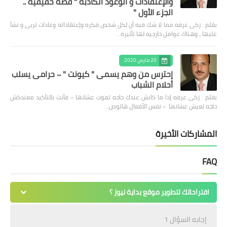
والإعتقادات و الوعود الكاذبه " قصه حقيقيه ..
الجزء الأول "
بقلم : زكى عرفه مما لا شك فيه أن لكل شخص فكره وإعتقاداته وعادات تربى و نشأ
عليها ، وهناك عوامل خارجيه لها تأثيره…
20 مارس 2020
إحترس من وهم يسمى " كيونت " ٠٠ حرامى يسلب
أحلام الشباب
بقلم : زكى عرفه ‎إذا ما كانش عندك حاجه تموت عشانها ٠٠ فأنت بالتأكيد معندكش
حاجه تعيش عشانها ٠٠ نفس الأفعال هاتوص…
المشاركات الأخيرة
FAQ
اقتراحاتك لتطوير موقع بداية نيوز ؟
إجابه السؤال 1