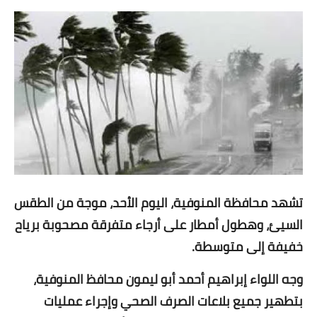
مقالات واراء
محافظات
القاهرة
القليوبية
الجيزة
الاسكندرية
تشهد محافظة المنوفية، اليوم الأحد، موجة من الطقس
الدقهلية
السيئ، وهطول أمطار على أرجاء متفرقة مصحوبة برياح
خفيفة إلى متوسطة.
سوهاج
وجه اللواء إبراهيم أحمد أبو ليمون محافظ المنوفية،
أسيوط
بتطهير جميع بلاعات الصرف الصحي وإجراء عمليات
شمال سيناء