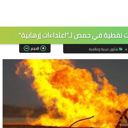
نفطية في حمص لـ"اعتداءات إرهابية"
الحجم
شئون عربية وعالمية