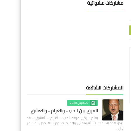
مشاركات عشوائية
المشاركات الشائعة
27 مارس 2020
الفرق بين الحب .. والغرام .. والعشق
بقلم : زكى عرفه الحب .. الغرام .. العشق .. قد
تبدو هذه الكلمات الثلاثه بمعنى واحد، حيث تدور كلها حول المشاعر
وال…