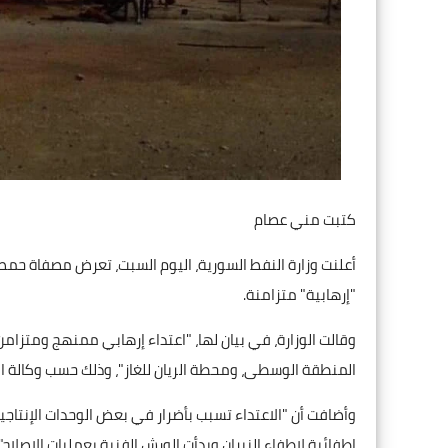
كتبت مني عصام
أعلنت وزارة النفط السورية، اليوم السبت، تعرض مصفاة حمص
"إرهابية" متزامنة.
وقالت الوزارة، في بيان لها، "اعتداء إرهابي ممنهج ومتز
المنطقة الوسطى، ومحطة الريان للغاز"، وذلك حسب وكالة الأن
وأضافت أن "الاعتداء تسبب بأضرار في بعض الوحدات الإنتاجية
إطفائية لإطفاء النيران وبدأت الورش الفنية بعمليات الإصلاح".