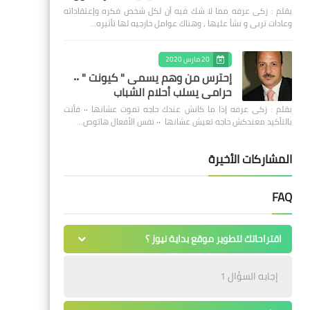
بقلم : زكى عرفه مما لا شك فيه أن لكل شخص فكره وإعتقاداته
وعادات تربى و نشأ عليها ، وهناك عوامل خارجيه لها تأثيره…
20 مارس 2020
إحترس من وهم يسمى " كيونت " ٠٠
حرامى يسلب أحلام الشباب
بقلم : زكى عرفه ‎إذا ما كانش عندك حاجه تموت عشانها ٠٠ فأنت
بالتأكيد معندكش حاجه تعيش عشانها ٠٠ نفس الأفعال هاتوص…
المشاركات الأخيرة
FAQ
اقتراحاتك لتطوير موقع بداية نيوز ؟
إجابه السؤال 1