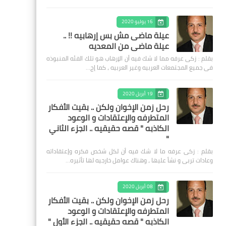
16 يوليو 2020
عيلة ماضى مش بس إرهابيه !! ..
عيلة ماضى من المعديه
بقلم : زكى عرفه مما لا شك فيه أن الإرهاب هو تلك الفئه المنبوذه
فى جميع المجتمعات العربيه وغير العربيه ، كما إج…
19 أبريل 2020
رحل زمن الإخوان ولكن .. بقيت الأفكار
المتطرفه والإعتقادات و الوعود
الكاذبه " قصه حقيقيه .. الجزء الثاني
"
بقلم : زكى عرفه ‎ما لا شك فيه أن لكل شخص فكره وإعتقاداته
وعادات تربى و نشأ عليها ، وهناك عوامل خارجيه لها تأثيره…
08 أبريل 2020
رحل زمن الإخوان ولكن .. بقيت الأفكار
المتطرفه والإعتقادات و الوعود
الكاذبه " قصه حقيقيه .. الجزء الأول "