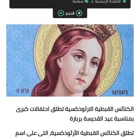
الصفحة الرئيسية
سياسة
مقالات واراء
الحجم
محافظات
القاهرة
القليوبية
الجيزة
الاسكندرية
الدقهلية
الكنائس القبطية الارثوذكسية تطلق احتفالات كبرى
سوهاج
بمناسبة عيد القديسة بربارة
أسيوط
تطلق الكنائس القبطية الأرثوذكسية، التى على اسم
شمال سيناء