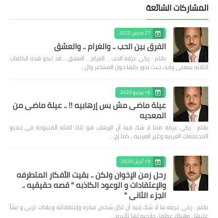
المشاركات الشائعة
27 مارس 2020
الفرق بين الحب .. والغرام .. والعشق
بقلم : زكى عرفه الحب .. الغرام .. العشق .. قد تبدو هذه الكلمات
الثلاثه بمعنى واحد، حيث تدور كلها حول المشاعر وال…
16 يوليو 2020
عيلة ماضى مش بس إرهابيه !! .. عيلة ماضى من
المعديه
بقلم : زكى عرفه مما لا شك فيه أن الإرهاب هو تلك الفئه المنبوذه فى جميع
المجتمعات العربيه وغير العربيه ، كما إج…
19 أبريل 2020
رحل زمن الإخوان ولكن .. بقيت الأفكار المتطرفه
والإعتقادات و الوعود الكاذبه " قصه حقيقيه ..
الجزء الثاني "
بقلم : زكى عرفه ‎ما لا شك فيه أن لكل شخص فكره وإعتقاداته وعادات تربى و نشأ
عليها ، وهناك عوامل خارجيه لها تأثيره…