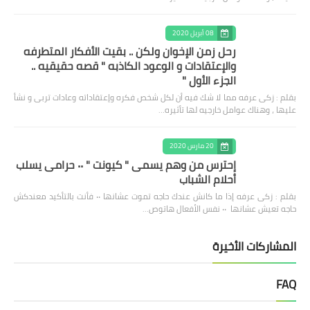
08 أبريل 2020
رحل زمن الإخوان ولكن .. بقيت الأفكار المتطرفه
والإعتقادات و الوعود الكاذبه " قصه حقيقيه ..
الجزء الأول "
بقلم : زكى عرفه مما لا شك فيه أن لكل شخص فكره وإعتقاداته وعادات تربى و نشأ
عليها ، وهناك عوامل خارجيه لها تأثيره…
20 مارس 2020
إحترس من وهم يسمى " كيونت " ٠٠ حرامى يسلب
أحلام الشباب
بقلم : زكى عرفه ‎إذا ما كانش عندك حاجه تموت عشانها ٠٠ فأنت بالتأكيد معندكش
حاجه تعيش عشانها ٠٠ نفس الأفعال هاتوص…
المشاركات الأخيرة
FAQ