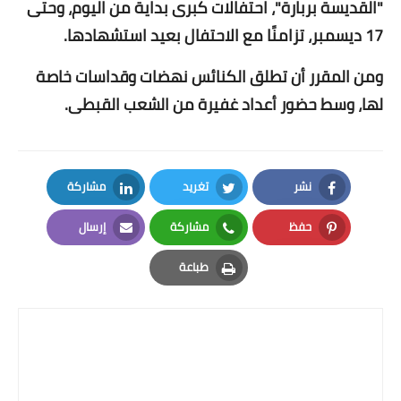
"القديسة بربارة"، احتفالات كبرى بداية من اليوم، وحتى
17 ديسمبر، تزامنًا مع الاحتفال بعيد استشهادها.
أخبار الرياضة
ومن المقرر أن تطلق الكنائس نهضات وقداسات خاصة
أخبار الفن
لها، وسط حضور أعداد غفيرة من الشعب القبطى.
صحة
البوابة التعليمية
نشر
تغريد
مشاركة
المزيد
LinkedIn
Twitter
Facebook
حفظ
مشاركة
إرسال
اقتصاد
Email
Whatsapp
Pinterest
طباعة
المرأة والطفل
Print
حكاية صورة
ثقافة