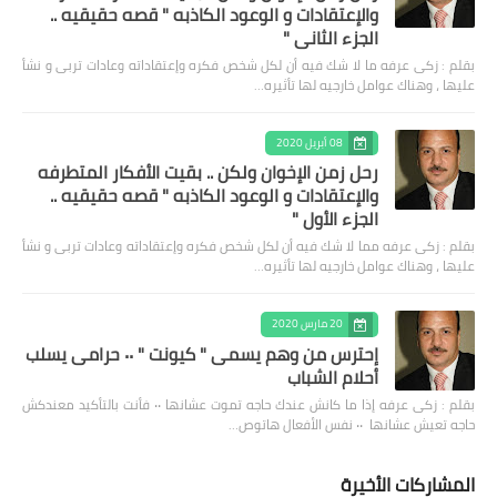
والإعتقادات و الوعود الكاذبه " قصه حقيقيه ..
الجزء الثاني "
بقلم : زكى عرفه ‎ما لا شك فيه أن لكل شخص فكره وإعتقاداته وعادات تربى و نشأ
عليها ، وهناك عوامل خارجيه لها تأثيره…
08 أبريل 2020
رحل زمن الإخوان ولكن .. بقيت الأفكار المتطرفه
والإعتقادات و الوعود الكاذبه " قصه حقيقيه ..
الجزء الأول "
بقلم : زكى عرفه مما لا شك فيه أن لكل شخص فكره وإعتقاداته وعادات تربى و نشأ
عليها ، وهناك عوامل خارجيه لها تأثيره…
20 مارس 2020
إحترس من وهم يسمى " كيونت " ٠٠ حرامى يسلب
أحلام الشباب
بقلم : زكى عرفه ‎إذا ما كانش عندك حاجه تموت عشانها ٠٠ فأنت بالتأكيد معندكش
حاجه تعيش عشانها ٠٠ نفس الأفعال هاتوص…
المشاركات الأخيرة