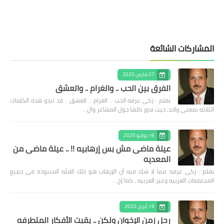
المشاركات الشائعة
27 مارس 2020
الفرق بين الحب .. والغرام .. والعشق
بقلم : زكى عرفه الحب .. الغرام .. العشق .. قد تبدو هذه الكلمات
الثلاثه بمعنى واحد، حيث تدور كلها حول المشاعر وال…
16 يوليو 2020
عيلة ماضى مش بس إرهابيه !! .. عيلة ماضى من
المعديه
بقلم : زكى عرفه مما لا شك فيه أن الإرهاب هو تلك الفئه المنبوذه فى جميع
المجتمعات العربيه وغير العربيه ، كما إج…
19 أبريل 2020
رحل زمن الإخوان ولكن .. بقيت الأفكار المتطرفه