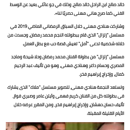
خالد صالح ابن الراحل خالد صالح، وذلك في جو عائلي بعيد عن الوسط
أخبار الرياضة
الفني كما صرح هاني مهنى حصريًا لنا».
أخبار الفن
وشاركت هنادي مهنى، خلال السباق الرمضاني الماضي 2019 في
مسلسل "زلزال" الذي قام ببطولته النجم محمد رمضان، وجسدت من
صحة
خلاله شخصية تدعى "أمل" تعيش قصة حب مع بطل العمل.
البوابة التعليمية
مسلسل "زلزال" من بطولة الفنان محمد رمضان وحلا شيحة وماجد
المزيد
المصري وحسام داغر وهنادي مهنى، وهو من تأليف عبد الرحيم
كمال، وإخراج إبراهيم فخر.
اقتصاد
وتستعد النجمة هنادي مهنى، لتصوير مسلسل "ملاك" الذى يشارك
المرأة والطفل
فى بطولته كل من الفنان كريم فهمى وآيتن عامر وصبري فواز،
تأليف حسان دهشان، وإخراج إبراهيم فخر، ومن المقرر عرضه خلال
حكاية صورة
الأيام القليلة المقبلة.
ثقافة