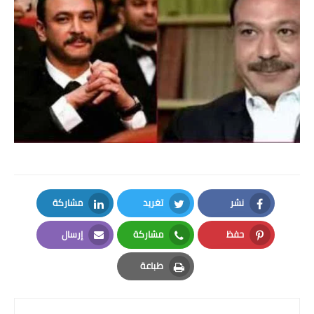
بداية tv
حوادث
نشر
تغريد
مشاركة
LinkedIn
Twitter
Facebook
حفظ
مشاركة
إرسال
Email
Whatsapp
Pinterest
طباعة
Print