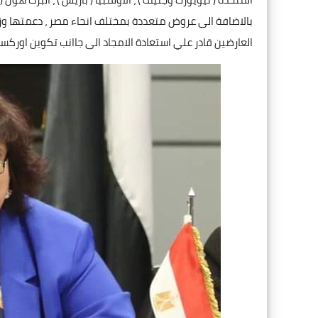
بالاضافة الى عروض متعددة بمختلف انحاء مصر ، دعمتها وزا
العارضين قادر علي استعادة الامجاد الى جاانب تكوين اوركست