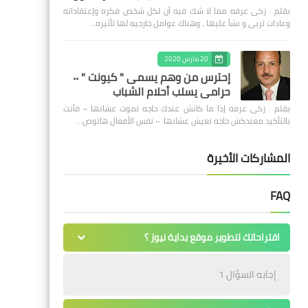
بقلم : زكى عرفه مما لا شك فيه أن لكل شخص فكره وإعتقاداته
وعادات تربى و نشأ عليها ، وهناك عوامل خارجيه لها تأثيره…
20 مارس 2020
إحترس من وهم يسمى " كيونت " ٠٠
حرامى يسلب أحلام الشباب
بقلم : زكى عرفه ‎إذا ما كانش عندك حاجه تموت عشانها ٠٠ فأنت
بالتأكيد معندكش حاجه تعيش عشانها ٠٠ نفس الأفعال هاتوص…
المشاركات الأخيرة
FAQ
اقتراحاتك لتطوير موقع بداية نيوز ؟
إجابه السؤال 1