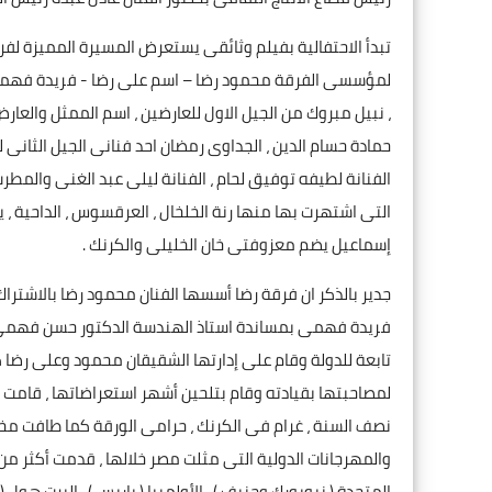
تبدأ الاحتفالية بفيلم وثائقى يستعرض المسيرة المميزة لفرق
لمؤسسى الفرقة محمود رضا – اسم على رضا - فريدة فهمى
، نبيل مبروك من الجيل الاول للعارضين ، اسم الممثل وا
حمادة حسام الدين ، الجداوى رمضان احد فنانى الجيل الثانى ل
الفنانة لطيفه توفيق لحام ، الفنانة ليلى عبد الغنى والمط
التى اشتهرت بها منها رنة الخلخال ، العرقسوس ، الداحية ، يا
إسماعيل يضم معزوفتى خان الخليلى والكرنك .
جدير بالذكر ان فرقة رضا أسسها الفنان محمود رضا بالاشتر
تابعة للدولة وقام على إدارتها الشقيقان محمود وعلى رضا 
لمصاحبتها بقيادته وقام بتلحين أشهر استعراضاتها ، قامت الف
نصف السنة ، غرام فى الكرنك ، حرامى الورقة كما طافت م
المتحدة ( نيويورك وجنيف ) ، الأولمبيا ( باريس ) ، البرت هول 