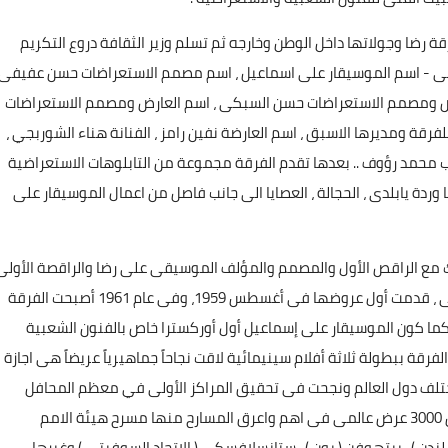
ة رضا وجولاتها داخل الوطن وخارجه ثم تسلم وزير الثقافة دروع التكريم
 - اسم الموسيقار على اسماعيل ، اسم مصمم الاستعراضات حسن عفيفى
لعارض ومصمم الاستعراضات حسن السبكى ، اسم العارض ومصمم الاستعراضات
لفرقة ومديرها الاسبق ، اسم العارضة نفين رامز ، الفنانة هناء الشوربجي ،
رب محمد رؤوف .. بعدها تقدم الفرقة مجموعة من التابلوهات الاستعراضية
 وردة يابلدى ، الحجالة ، العصايا الى جانب فاصل من اعمال الموسيقار على
اك مع الراقص الأول والمصمم والمؤلف الموسيقى على رضا والراقصة الأولى
فريدة فهمى بمساندة استاذ الهندسة الدكتور حسن فهمى ، قدمت أول عروضها فى أغسطس 1959، وفى عام 1961 أصبحت الفرقة
كما كون الموسيقار على إسماعيل أول أوركسترا خاص بالفنون الشعبية
رقة ببطولة ثلاثة أفلام سينيمائية لاقت نجاحاً جماهيرياً عريضاً هى اجازة
ختلف دول العالم ونجحت فى تحقيق المراكز الأولى في معظم المحافل
والمهرجانات الدولية التى مثلت مصر خلالها ، قدمت أكثر من 3000 عرض عالمى فى اهم واعرق المسارح منها مسرح هيئة الامم
( لندن ) ، بيتهوفن ( بون ) ، ستانسلافسكى ( الاتحاد السوفيتى ) وغيرها