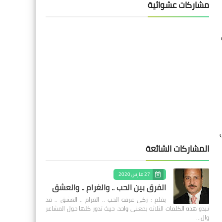
مشاركات عشوائية
المشاركات الشائعة
27 مارس 2020
الفرق بين الحب .. والغرام .. والعشق
بقلم : زكى عرفه الحب .. الغرام .. العشق .. قد
تبدو هذه الكلمات الثلاثه بمعنى واحد، حيث تدور كلها حول المشاعر
وال…