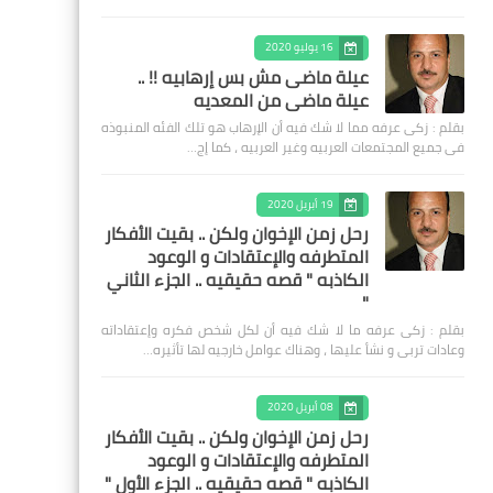
16 يوليو 2020
عيلة ماضى مش بس إرهابيه !! ..
عيلة ماضى من المعديه
بقلم : زكى عرفه مما لا شك فيه أن الإرهاب هو تلك الفئه المنبوذه
فى جميع المجتمعات العربيه وغير العربيه ، كما إج…
19 أبريل 2020
رحل زمن الإخوان ولكن .. بقيت الأفكار
المتطرفه والإعتقادات و الوعود
الكاذبه " قصه حقيقيه .. الجزء الثاني
"
بقلم : زكى عرفه ‎ما لا شك فيه أن لكل شخص فكره وإعتقاداته
وعادات تربى و نشأ عليها ، وهناك عوامل خارجيه لها تأثيره…
08 أبريل 2020
رحل زمن الإخوان ولكن .. بقيت الأفكار
المتطرفه والإعتقادات و الوعود
الكاذبه " قصه حقيقيه .. الجزء الأول "