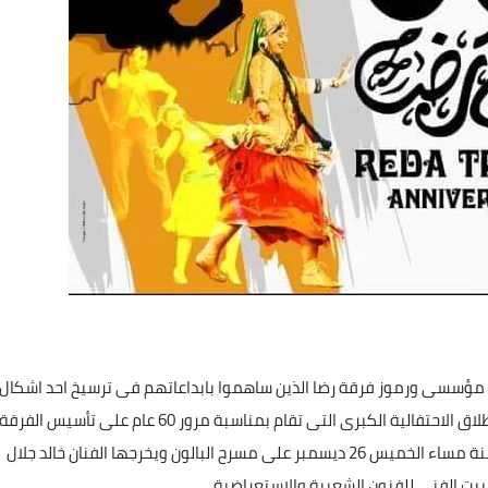
اس عبد الدايم وزير الثقافة 14 شخصية من مؤسسى ورموز فرقة رضا الذين ساهموا بابداعاتهم فى ترسيخ احد اشكال
الفنون الشعبية ونشرها فى المجتمع المصرى وذلك فى انطلاق الاحتفالية الكبرى التى تقام بمناسبة مرور 60 عام على تأسيس الفرقة
وتتواصل على مدار اسبوعين متتاليين حيث تنطلق فى الثامنة مساء الخميس 26 ديسمبر على مسرح البالون ويخرجها الفنان خالد جلال
لبيت الفنى للفنون الشعبية والاستعراضية .