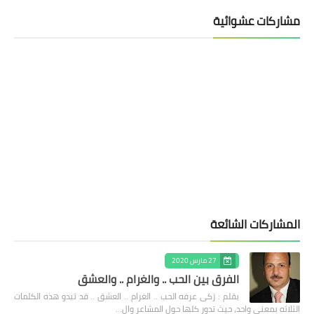
مشاركات عشوائية
المشاركات الشائعة
27 مارس 2020
الفرق بين الحب .. والغرام .. والعشق
بقلم : زكى عرفه الحب .. الغرام .. العشق .. قد تبدو هذه الكلمات
الثلاثه بمعنى واحد، حيث تدور كلها حول المشاعر وال…