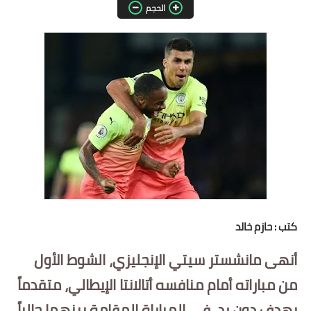
الحجم
مقالات واراء
محافظات
القاهرة
القليوبية
الجيزة
الاسكندرية
الدقهلية
كتب : حازم خالد
سوهاج
أنهى مانشستر سيتي الإنجليزي، الشوط الأول
أسيوط
من مباراته أمام منافسه أتالانتا الإيطالي، متقدماً
بهدف دون رد، في المباراة المقامة بينهما حالياً،
شمال سيناء