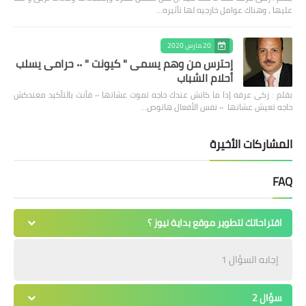
عليها ، وهناك عوامل خارجيه لها تأثيره…
20 مارس 2020
إحترس من وهم يسمى " كيونت " ٠٠ حرامى يسلب
أحلام الشباب
بقلم : زكى عرفه ‎إذا ما كانش عندك حاجه تموت عشانها ٠٠ فأنت بالتأكيد معندكش
حاجه تعيش عشانها ٠٠ نفس الأفعال هاتوص…
المشاركات الأخيرة
FAQ
اقتراحاتك لتطوير موقع بداية نيوز ؟
إجابه السؤال 1
سؤال 2