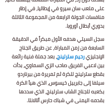
على ملعب سان سيرو في إيطاليا، في إطار
أخبار الرياضة
منافسات الجولة الرابعة من المجموعة الثالثة
أخبار الفن
بدوري أبطال أوروبا.
صحة
سجل السيتي هدفه الأول مبكراً في الدقيقة
البوابة التعليمية
السابعة من زمن المباراة، عن طريق الجناح
المزيد
الإنجليزي
رحيم سترلينج
، بعد جملة فنية رائعة
بين لاعبي الفريق صاحب الزي السماوي، بدأت
اقتصاد
بقطع سترلينج للكرة ثم تمريرة من بيرناردو
المرأة والطفل
سيلفا إلى جابرييل خيسوس، الذي هيأ الكرة
حكاية صورة
بكعبه للجناح الشاب سترلينج، الذي سددها
بقدمه اليمنى في شباك حارس أتالانتا.
ثقافة