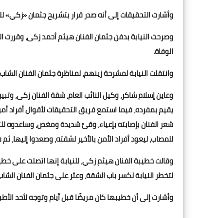
وأشارت التحقيقات إلى أنه صدر قرار بتشريح جثمان «زكي» لل
وصرحت النيابة بدفن جثمان الفنان هيثم أحمد زكى، وقررت ال
الوفاة.
وانتقلت النيابة لمشرحة زينهم، لمناظرة جثمان الفنان الشا
وعاين إسلام شاكر، وكيل النائب العام، شقة الفنان زكى، وت
يقيم بمفرده، فيما استمع فريق التحقيقات لأقوال أفراد أمن 
شعر الفنان بإصابته بإعياء، وقئ شديدة ومغص، وساعدوه للت
للمصاب، ليعود أفراد الأمن بالأخير لشقته، وصعدوا إليها، ثم 
وقالت خطيبة الفنان هيثم زكي، للنيابة إنها اتصلت على خطيب
لتخطر النيابة لكسر باب الشقة، وعثر على جثمان الفنان الشاب 
وأشارت إلى أن خطيبها كان مريضًا قبل أيام وتوجه لأحد الأطبا