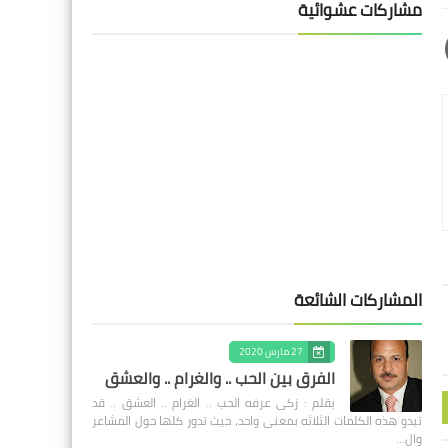
مشاركات عشوائية
المشاركات الشائعة
27 مارس 2020
الفرق بين الحب .. والغرام .. والعشق
بقلم : زكى عرفه الحب .. الغرام .. العشق .. قد
تبدو هذه الكلمات الثلاثه بمعنى واحد، حيث تدور كلها حول المشاعر
وال…