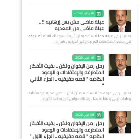
16 يوليو 2020
عيلة ماضى مش بس إرهابيه !! ..
عيلة ماضى من المعديه
بقلم : زكى عرفه مما لا شك فيه أن الإرهاب هو تلك الفئه المنبوذه
فى جميع المجتمعات العربيه وغير العربيه ، كما إج…
19 أبريل 2020
رحل زمن الإخوان ولكن .. بقيت الأفكار
المتطرفه والإعتقادات و الوعود
الكاذبه " قصه حقيقيه .. الجزء الثاني
"
بقلم : زكى عرفه ‎ما لا شك فيه أن لكل شخص فكره وإعتقاداته
وعادات تربى و نشأ عليها ، وهناك عوامل خارجيه لها تأثيره…
08 أبريل 2020
رحل زمن الإخوان ولكن .. بقيت الأفكار
المتطرفه والإعتقادات و الوعود
الكاذبه " قصه حقيقيه .. الجزء الأول "