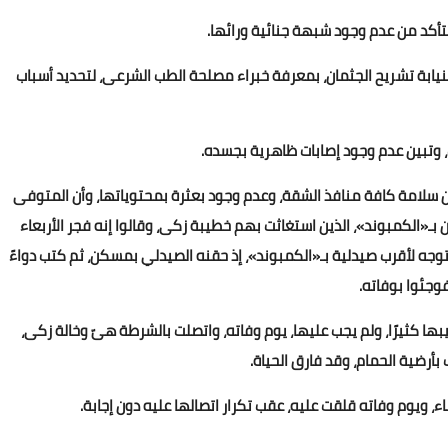
تأكد من عدم وجود شبهة جنائية ورائها.
نيابة تشريح الجثمان، بمعرفة خبراء مصلحة الطب الشرعى، لتحديد أسباب
ب، وتبين عدم وجود إصابات ظاهرية بجسده.
بين سلامة كافة منافذ الشقة، وعدم وجود بعثرة بمحتوياتها، وأن المتوفى
بـ«الكمبوند»، الذين استغاثت بهم خطيبة زكى، وقالوا إنه فجر الأربعاء
وجه لأقرب صيدلية بـ«الكمبوند»، إذ حقنه الصيدلي بمسكن، ثم كتب دواءً
فوجئوا بوفاته.
ها كثيرًا، ولم يجب عليها، يوم وفاته، واتصلت بالشرطة هىّ وخالة زكى،
بأرضية الحمام، وقد فارق الحياة.
ء، ويوم وفاته قلقت عليه، عقب تكرار اتصالها عليه دون إجابة.