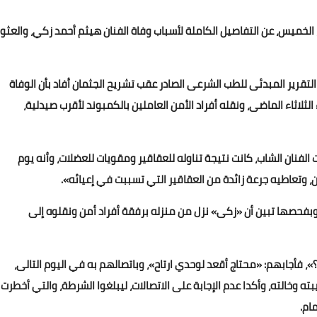
الخميس، عن التفاصيل الكاملة لأسباب وفاة الفنان هيثم أحمد زكي، والعثور
تقرير المبدئى للطب الشرعى الصادر عقب تشريح الجثمان أفاد بأن الوفاة
اثاء الماضى، ونقله أفراد الأمن العاملين بالكمبوند لأقرب صيدلية،
لفنان الشاب، كانت نتيجة تناوله للعقاقير ومقويات للعضلات، وأنه يوم
ن، وتعاطيه جرعة زائدة من العقاقير التي تسببت في إعيائه».
بفحصها تبين أن «زكى» نزل من منزله برفقة أفراد أمن ونقلوه إلى
»، فأجابهم: «محتاج أقعد لوحدي ارتاح»، وباتصالهم به في اليوم التالى،
 وخالته، وأكدا عدم الإجابة على الاتصالات، ليبلغوا الشرطة، والتي أخطرت
ام.