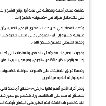
كشفت مصادر أمنية وقضائية في نيابة أول وثانٍ الشيخ زايد، 
على جثته داخل منزله في «كمبوند» بالشيخ زايد.
وأكدت المصادر في تصريحات لـ«لمصري اليوم»، الخميس، أن ال
طبيعية، مشيرة إلى أن «المتوفى عانى متاعب صحية مساء الثل
وحقنه الصيدلي حقنتين مسكن آلام».
وفجرت التحقيقات مفاجأة أن «المغص والتقلصات التي أصابت ا
إصابته بالإعياء كان عائدًا من «الجيم»، ومرهق بسبب التماري
وتحفظ فريق التحقيقات على كاميرات المراقبة بالكمبوند، و
الصيدلية، ثم أعادوه مرة أخرى.
وذكر أفراد الأمن أنهم قالوا لـ«زكي»: «محتاج أي حاجة تاني؟
للاطمئان لم يجب على اتصالاتهم، وزاد قلقهم مع حضور خطيبته
النيابة لكسر باب الشقة، ليتم العثور على الجثمان بأرضية الحم