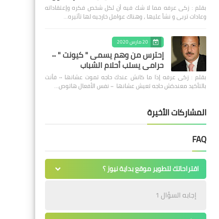
بقلم : زكى عرفه مما لا شك فيه أن لكل شخص فكره وإعتقاداته
وعادات تربى و نشأ عليها ، وهناك عوامل خارجيه لها تأثيره…
20 مارس 2020
إحترس من وهم يسمى " كيونت " ٠٠
حرامى يسلب أحلام الشباب
بقلم : زكى عرفه ‎إذا ما كانش عندك حاجه تموت عشانها ٠٠ فأنت
بالتأكيد معندكش حاجه تعيش عشانها ٠٠ نفس الأفعال هاتوص…
المشاركات الأخيرة
FAQ
اقتراحاتك لتطوير موقع بداية نيوز ؟
إجابه السؤال 1