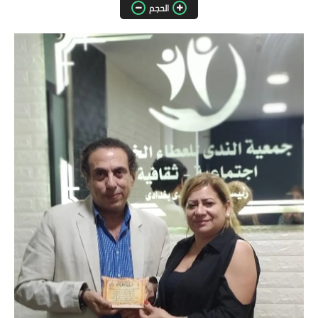
الحجم
مقالات واراء
محافظات
القاهرة
القليوبية
الجيزة
الاسكندرية
الدقهلية
سوهاج
أسيوط
شمال سيناء