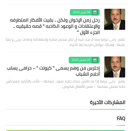
08 أبريل 2020
رحل زمن الإخوان ولكن .. بقيت الأفكار المتطرفه
والإعتقادات و الوعود الكاذبه " قصه حقيقيه ..
الجزء الأول "
بقلم : زكى عرفه مما لا شك فيه أن لكل شخص فكره وإعتقاداته وعادات تربى و نشأ
عليها ، وهناك عوامل خارجيه لها تأثيره…
20 مارس 2020
إحترس من وهم يسمى " كيونت " ٠٠ حرامى يسلب
أحلام الشباب
بقلم : زكى عرفه ‎إذا ما كانش عندك حاجه تموت عشانها ٠٠ فأنت بالتأكيد معندكش
حاجه تعيش عشانها ٠٠ نفس الأفعال هاتوص…
المشاركات الأخيرة
FAQ