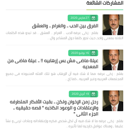
المشاركات الشائعة
27 مارس 2020
الفرق بين الحب .. والغرام .. والعشق
بقلم : زكى عرفه الحب .. الغرام .. العشق .. قد تبدو هذه الكلمات
الثلاثه بمعنى واحد، حيث تدور كلها حول المشاعر وال…
16 يوليو 2020
عيلة ماضى مش بس إرهابيه !! .. عيلة ماضى من
المعديه
بقلم : زكى عرفه مما لا شك فيه أن الإرهاب هو تلك الفئه المنبوذه فى جميع
المجتمعات العربيه وغير العربيه ، كما إج…
19 أبريل 2020
رحل زمن الإخوان ولكن .. بقيت الأفكار المتطرفه
والإعتقادات و الوعود الكاذبه " قصه حقيقيه ..
الجزء الثاني "
بقلم : زكى عرفه ‎ما لا شك فيه أن لكل شخص فكره وإعتقاداته وعادات تربى و نشأ
عليها ، وهناك عوامل خارجيه لها تأثيره…