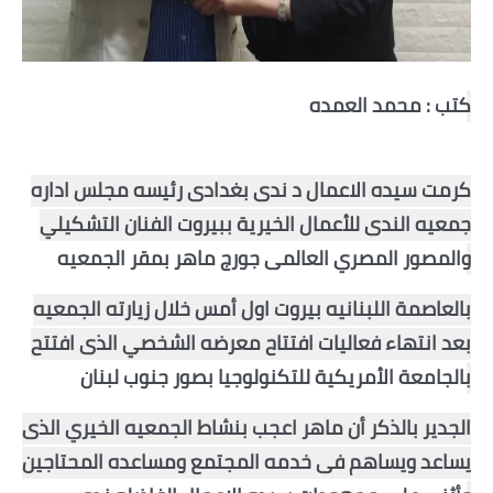
أخبار الرياضة
أخبار الفن
كتب : محمد العمده 
صحة
كرمت سيده الاعمال د ندى بغدادى رئيسه مجلس اداره 
البوابة التعليمية
جمعيه الندى للأعمال الخيرية ببيروت الفنان التشكيلي 
المزيد
والمصور المصري العالمى جورج ماهر بمقر الجمعيه 
اقتصاد
بالعاصمة اللبنانيه بيروت اول أمس خلال زيارته الجمعيه 
بعد انتهاء فعاليات افتتاح معرضه الشخصي الذى افتتح  
المرأة والطفل
بالجامعة الأمريكية للتكنولوجيا بصور جنوب لبنان 
حكاية صورة
الجدير بالذكر أن ماهر اعجب بنشاط الجمعيه الخيري الذى 
ثقافة
يساعد ويساهم فى خدمه المجتمع ومساعده المحتاجين 