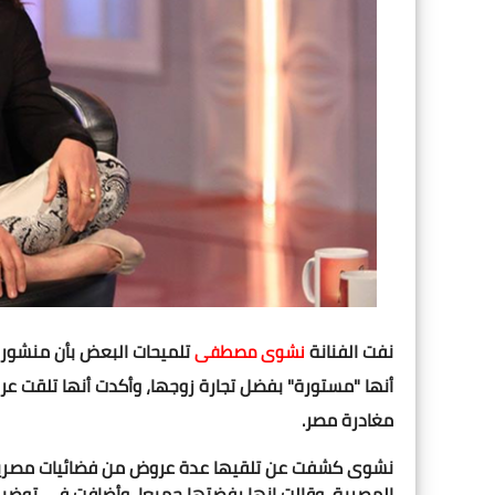
نفت الفنانة
تلميحات البعض بأن منشوره
نشوى مصطفى
أنها "مستورة" بفضل تجارة زوجها، وأكدت أنها تلقت عر
مغادرة مصر.
نشوى كشفت عن تلقيها عدة عروض من فضائيات مصرية و
المصرية، وقالت إنها رفضتها جميعا، وأضافت في توضي