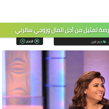
ة تمثيل من أجل المال وزوجي ساترني
الحجم
اخبار الفن