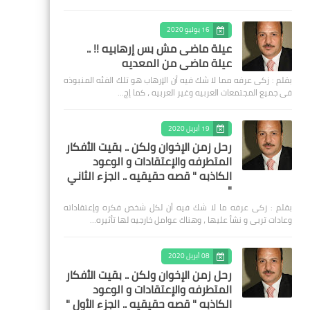
16 يوليو 2020
عيلة ماضى مش بس إرهابيه !! ..
عيلة ماضى من المعديه
بقلم : زكى عرفه مما لا شك فيه أن الإرهاب هو تلك الفئه المنبوذه
فى جميع المجتمعات العربيه وغير العربيه ، كما إج…
19 أبريل 2020
رحل زمن الإخوان ولكن .. بقيت الأفكار
المتطرفه والإعتقادات و الوعود
الكاذبه " قصه حقيقيه .. الجزء الثاني
"
بقلم : زكى عرفه ‎ما لا شك فيه أن لكل شخص فكره وإعتقاداته
وعادات تربى و نشأ عليها ، وهناك عوامل خارجيه لها تأثيره…
08 أبريل 2020
رحل زمن الإخوان ولكن .. بقيت الأفكار
المتطرفه والإعتقادات و الوعود
الكاذبه " قصه حقيقيه .. الجزء الأول "