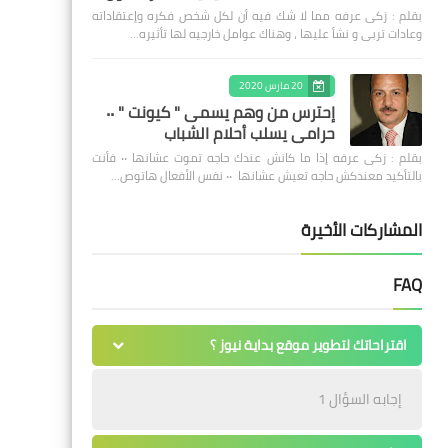
بقلم : زكى عرفه مما لا شك فيه أن لكل شخص فكره وإعتقاداته
وعادات تربى و نشأ عليها ، وهناك عوامل خارجيه لها تأثيره…
20 مارس 2020
إحترس من وهم يسمى " كيونت " ٠٠
حرامى يسلب أحلام الشباب
بقلم : زكى عرفه ‎إذا ما كانش عندك حاجه تموت عشانها ٠٠ فأنت
بالتأكيد معندكش حاجه تعيش عشانها ٠٠ نفس الأفعال هاتوص…
المشاركات الأخيرة
FAQ
اقتراحاتك لتطوير موقع بداية نيوز ؟
إجابه السؤال 1