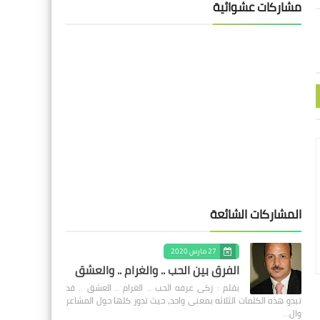
مشاركات عشوائية
المشاركات الشائعة
27 مارس 2020
الفرق بين الحب .. والغرام .. والعشق
بقلم : زكى عرفه الحب .. الغرام .. العشق .. قد
تبدو هذه الكلمات الثلاثه بمعنى واحد، حيث تدور كلها حول المشاعر
وال…